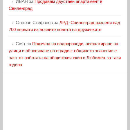
ИВАН
за
Продавам двустаен апартамент в
Свиленград
Стефан Стефанов
за
ЛРД -Свиленград разсели над
700 пернати из ловните полета на дружинките
Свят
за
Подмяна на водопроводи, асфалтиране на
улици и обновяване на сгради с общинско значение е
част от работата на общинския екип в Любимец за тази
година