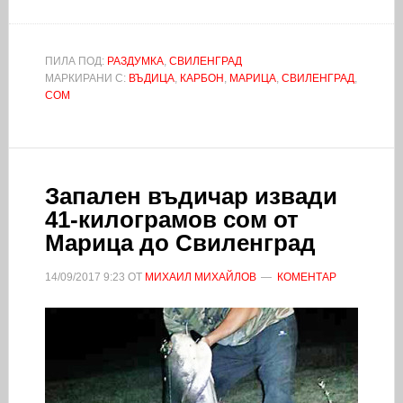
ПИЛА ПОД:
РАЗДУМКА
,
СВИЛЕНГРАД
МАРКИРАНИ С:
ВЪДИЦА
,
КАРБОН
,
МАРИЦА
,
СВИЛЕНГРАД
,
СОМ
Запален въдичар извади
41-килограмов сом от
Марица до Свиленград
14/09/2017
9:23
ОТ
МИХАИЛ МИХАЙЛОВ
КОМЕНТАР