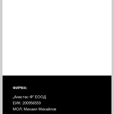
ФИРМА:
„Анастас-Ф” ЕООД
ЕИК: 200956559
МОЛ: Михаил Михайлов