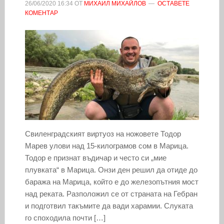
26/06/2020
16:34
ОТ
МИХАИЛ МИХАЙЛОВ
ОСТАВЕТЕ
КОМЕНТАР
Свиленградският виртуоз на ножовете Тодор
Марев улови над 15-килограмов сом в Марица.
Тодор е признат въдичар и често си „мие
плувката“ в Марица. Онзи ден решил да отиде до
баража на Марица, който е до железопътния мост
над реката. Разположил се от страната на Гебран
и подготвил такъмите да вади харамии. Слуката
го споходила почти […]