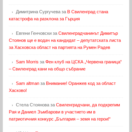
Димитрина Сургучева
за
В Свиленград стана
катастрофа на разклона за Гърция
Евгени Генчовски
за
Свиленградчанинът Димитър
Стоянов ще е водач на кандидат – депутатската листа
за Хасковска област на партията на Румен Радев
Sam Morris
за
Фен клуб на ЦСКА „Червена граница“
– Свиленград кани на общо събрание
Sam altman
за
Внимание! Оранжев код за област
Хасково!
Стела Стоянова
за
Свиленградчани, да подкрепим
Рая и Даниел Зъмбарови в участието им в
патриотичния конкурс „България – земя на герои!“