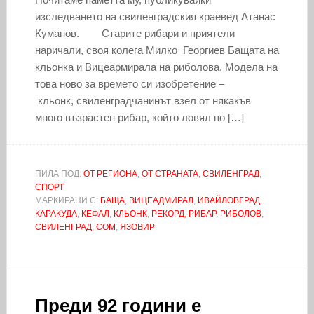
изследването на свиленградския краевед Атанас
Куманов. Старите рибари и приятели
наричали, своя колега Милко Георгиев Бащата на
кльонка и Вицеармирала на риболова. Модела на
това ново за времето си изобретение –
кльонк, свиленградчанинът взел от някакъв
много възрастен рибар, който ловял по […]
ПИЛА ПОД:
ОТ РЕГИОНА
,
ОТ СТРАНАТА
,
СВИЛЕНГРАД
,
СПОРТ
МАРКИРАНИ С:
БАЩА
,
ВИЦЕАДМИРАЛ
,
ИВАЙЛОВГРАД
,
КАРАКУДА
,
КЕФАЛ
,
КЛЬОНК
,
РЕКОРД
,
РИБАР
,
РИБОЛОВ
,
СВИЛЕНГРАД
,
СОМ
,
ЯЗОВИР
Преди 92 години е