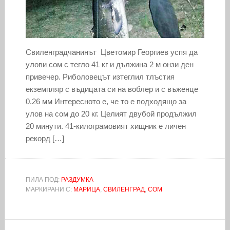
Свиленградчанинът Цветомир Георгиев успя да
улови сом с тегло 41 кг и дължина 2 м онзи ден
привечер. Риболовецът изтеглил тлъстия
екземпляр с въдицата си на воблер и с въженце
0.26 мм Интересното е, че то е подходящо за
улов на сом до 20 кг. Целият двубой продължил
20 минути. 41-килограмовият хищник е личен
рекорд […]
ПИЛА ПОД:
РАЗДУМКА
МАРКИРАНИ С:
МАРИЦА
,
СВИЛЕНГРАД
,
СОМ