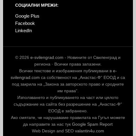
СОЦИАЛНИ МРЕЖИ:
Google Plus
Facebook
LinkedIn
© 2026
e-svilengrad.com
- Новините от Свиленград и
региона · Всички права запазени.
Всички текстове и изображения публикувани в
e-
svilengrad.com
са собственост на „Анастас-Ф“ ЕООД и са
под закрила на „Закона за авторското право и сродните
им права“.
Използването и публикуването на част или цялото
съдържание на сайта без разрешение на „Анастас-Ф“
ЕООД е забранено.
Ако смятате, че нарушаваме правилата на Гугъл можете
да направите за нас тук
Google Spam Report
Web Design and SEO
valantin4u.com