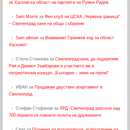
за Хасковска област на партията на Румен Радев
Sam Morris
за
Фен клуб на ЦСКА „Червена граница“
– Свиленград кани на общо събрание
Sam altman
за
Внимание! Оранжев код за област
Хасково!
Стела Стоянова
за
Свиленградчани, да подкрепим
Рая и Даниел Зъмбарови в участието им в
патриотичния конкурс „България – земя на герои!“
ИВАН
за
Продавам двустаен апартамент в
Свиленград
Стефан Стефанов
за
ЛРД -Свиленград разсели над
700 пернати из ловните полета на дружинките
Свят
за
Подмяна на водопроводи, асфалтиране на