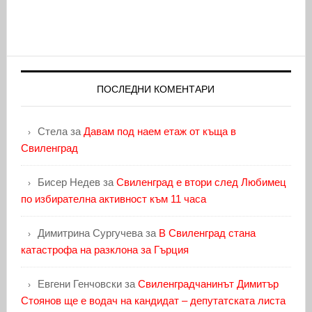
ПОСЛЕДНИ КОМЕНТАРИ
Стела
за
Давам под наем етаж от къща в
Свиленград
Бисер Недев
за
Свиленград е втори след Любимец
по избирателна активност към 11 часа
Димитрина Сургучева
за
В Свиленград стана
катастрофа на разклона за Гърция
Евгени Генчовски
за
Свиленградчанинът Димитър
Стоянов ще е водач на кандидат – депутатската листа