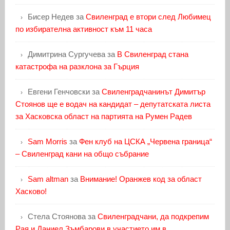
Бисер Недев
за
Свиленград е втори след Любимец
по избирателна активност към 11 часа
Димитрина Сургучева
за
В Свиленград стана
катастрофа на разклона за Гърция
Евгени Генчовски
за
Свиленградчанинът Димитър
Стоянов ще е водач на кандидат – депутатската листа
за Хасковска област на партията на Румен Радев
Sam Morris
за
Фен клуб на ЦСКА „Червена граница“
– Свиленград кани на общо събрание
Sam altman
за
Внимание! Оранжев код за област
Хасково!
Стела Стоянова
за
Свиленградчани, да подкрепим
Рая и Даниел Зъмбарови в участието им в