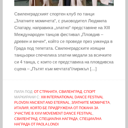
Свиленградският спортен клуб по танци
„Златните момичета“, с ръководител Людмила
Спатару, направиха „златно“ представяне на XIII
Международен танцов фестивал „Пловдив –
древен и вечен“, който се проведе през уикенда в
Града под тепетата. Свиленградските изящни
танцьорки спечелиха златни медали за всичките
си 4 танца, с които се представиха на пловдивска
сцена – „Пътят към мечтата“/лирикъл […]
ПИЛА ПОД:
ОТ СТРАНАТА
,
СВИЛЕНГРАД
,
СПОРТ
МАРКИРАНИ С:
XIII INTERNATIONAL DANCE FESTIVAL
PLOVDIV ANCIENT AND ETERNAL
,
ЗЛАТНИТЕ МОМИЧЕТА
,
ИТАЛИЯ
,
КОЯТО БЕ ПРИДРУЖЕНА ОТ ПОКАНА ЗА
УЧАСТИЕ В XXVI MOVEMENT DANCE FESTIVAL
,
СВИЛЕНГРАД
,
СПЕЦИАЛНА НАГРАДА
,
СПЕЦИАЛНА
НАГРАДА ОТ PAOLA LONDI