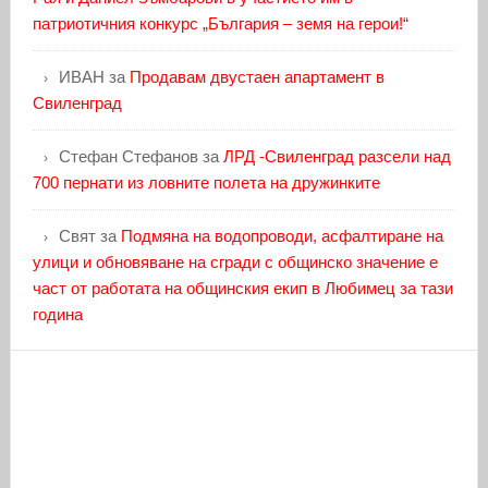
патриотичния конкурс „България – земя на герои!“
ИВАН
за
Продавам двустаен апартамент в
Свиленград
Стефан Стефанов
за
ЛРД -Свиленград разсели над
700 пернати из ловните полета на дружинките
Свят
за
Подмяна на водопроводи, асфалтиране на
улици и обновяване на сгради с общинско значение е
част от работата на общинския екип в Любимец за тази
година