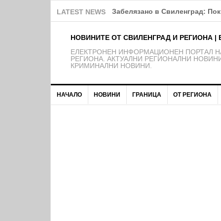
В Свиленград ВиК отстранява 
LATEST NEWS
НОВИНИТЕ ОТ СВИЛЕНГРАД И РЕГИОНА | 
EЛЕКТРОНЕН ИНФОРМАЦИОНЕН ПОРТАЛ НА
РЕГИОНА. АКТУАЛНИ РЕГИОНАЛНИ НОВИНИ
КРИМИНАЛНИ НОВИНИ.
НАЧАЛО
НОВИНИ
ГРАНИЦА
ОТ РЕГИОНА