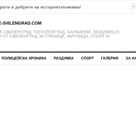
авария в района на улиците „Елин Пелин“и „Максим Горки“
E-SVILENGRAD.COM
 СВИЛЕНГРАД, ТОПОЛОВГРАД, ХАРМАНЛИ, ЛЮБИМЕЦ И
 ОТ СВИЛЕНГРАД ЗА ГРАНИЦА, МИТНИЦА, СПОРТ И
ПОЛИЦЕЙСКА ХРОНИКА
РАЗДУМКА
СПОРТ
ГАЛЕРИЯ
ЗА Н