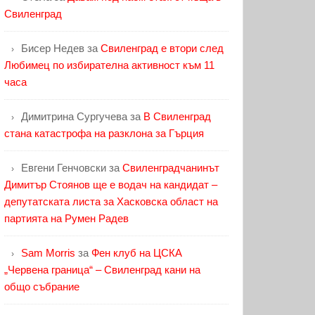
Свиленград
Бисер Недев
за
Свиленград е втори след
Любимец по избирателна активност към 11
часа
Димитрина Сургучева
за
В Свиленград
стана катастрофа на разклона за Гърция
Евгени Генчовски
за
Свиленградчанинът
Димитър Стоянов ще е водач на кандидат –
депутатската листа за Хасковска област на
партията на Румен Радев
Sam Morris
за
Фен клуб на ЦСКА
„Червена граница“ – Свиленград кани на
общо събрание