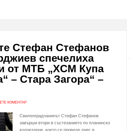
тe Стефан Стефанов
рджиев спечелиха
и от МТБ „XCМ Купа
“ – Стара Загора“ –
ЕТЕ КОМЕНТАР
Свиленградчанинът Стефан Стефанов
завърши втори в състезанието по планинско
колоездене, което се проведе днес в