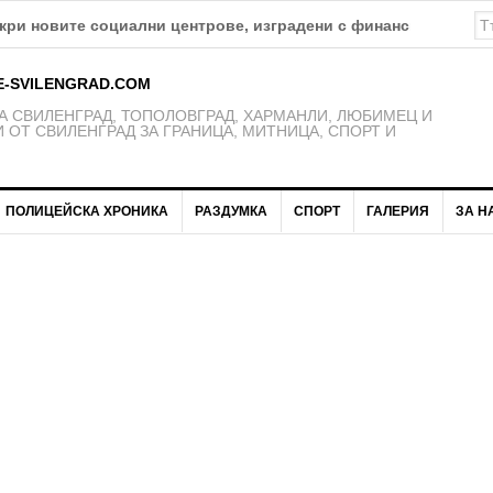
а изпълнението на проект „Социално-икономическа интеграци
E-SVILENGRAD.COM
 СВИЛЕНГРАД, ТОПОЛОВГРАД, ХАРМАНЛИ, ЛЮБИМЕЦ И
 ОТ СВИЛЕНГРАД ЗА ГРАНИЦА, МИТНИЦА, СПОРТ И
ПОЛИЦЕЙСКА ХРОНИКА
РАЗДУМКА
СПОРТ
ГАЛЕРИЯ
ЗА Н