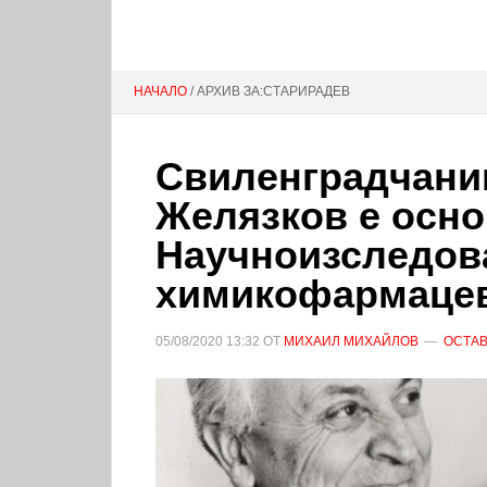
НАЧАЛО
/ АРХИВ ЗА:СТАРИРАДЕВ
Свиленградчан
Желязков е осно
Научноизследов
химикофармацев
05/08/2020
13:32
ОТ
МИХАИЛ МИХАЙЛОВ
ОСТАВ