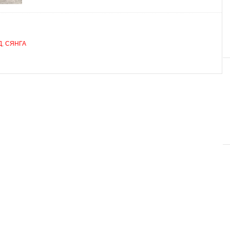
Д
,
СЯНГА