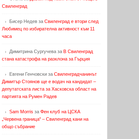
Свиленград
Бисер Недев
за
Свиленград е втори след
Любимец по избирателна активност към 11
часа
Димитрина Сургучева
за
В Свиленград
стана катастрофа на разклона за Гърция
Евгени Генчовски
за
Свиленградчанинът
Димитър Стоянов ще е водач на кандидат –
депутатската листа за Хасковска област на
партията на Румен Радев
Sam Morris
за
Фен клуб на ЦСКА
„Червена граница“ – Свиленград кани на
общо събрание