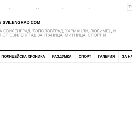
на проекта на бюджет на Община Свиленград за 2026 година
E-SVILENGRAD.COM
 СВИЛЕНГРАД, ТОПОЛОВГРАД, ХАРМАНЛИ, ЛЮБИМЕЦ И
 ОТ СВИЛЕНГРАД ЗА ГРАНИЦА, МИТНИЦА, СПОРТ И
ПОЛИЦЕЙСКА ХРОНИКА
РАЗДУМКА
СПОРТ
ГАЛЕРИЯ
ЗА Н