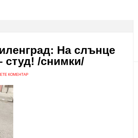
иленград: На слънце
– студ! /снимки/
ЕТЕ КОМЕНТАР