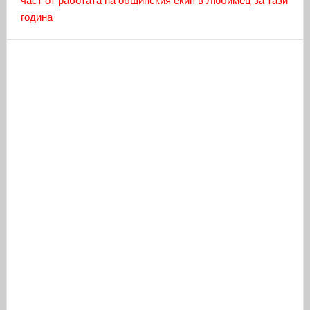
част от работата на общинския екип в Любимец за тази
година