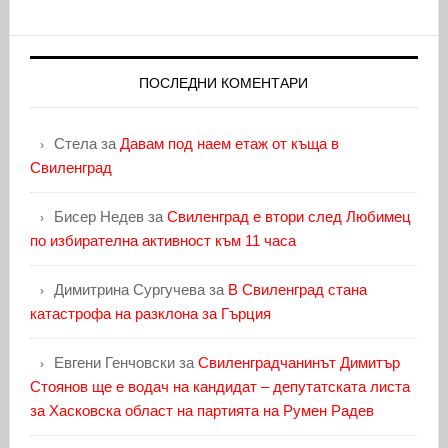
ПОСЛЕДНИ КОМЕНТАРИ
Стела
за
Давам под наем етаж от къща в
Свиленград
Бисер Недев
за
Свиленград е втори след Любимец
по избирателна активност към 11 часа
Димитрина Сургучева
за
В Свиленград стана
катастрофа на разклона за Гърция
Евгени Генчовски
за
Свиленградчанинът Димитър
Стоянов ще е водач на кандидат – депутатската листа
за Хасковска област на партията на Румен Радев