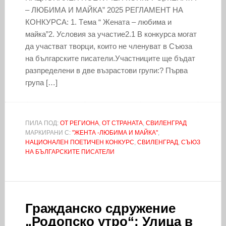
– ЛЮБИМА И МАЙКА” 2025 РЕГЛАМЕНТ НА
КОНКУРСА: 1. Tема “ Жената – любима и
майка”2. Условия за участие2.1 В конкурса могат
да участват творци, които не членуват в Съюза
на българските писатели.Участниците ще бъдат
разпределени в две възрастови групи:? Първа
група […]
ПИЛА ПОД:
ОТ РЕГИОНА
,
ОТ СТРАНАТА
,
СВИЛЕНГРАД
МАРКИРАНИ С:
"ЖЕНТА -ЛЮБИМА И МАЙКА"
,
НАЦИОНАЛЕН ПОЕТИЧЕН КОНКУРС
,
СВИЛЕНГРАД
,
СЪЮЗ
НА БЪЛГАРСКИТЕ ПИСАТЕЛИ
Гражданско сдружение
„Родопско утро“: Улица в