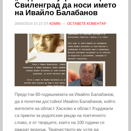
Свиленград да носи името
на Ивайло Балабанов
30/04/2024
15:15
ОТ
ADMIN
ОСТАВЕТЕ КОМЕНТАР
Предстои 80-годишнината на Ивайло Балабанов,
да я почетем достойно! Ивайло Балабанов, който
жителите на област Хасково и област Кърджали
са приели за родопския рицар на поетичното
слово, е от творците, които на 100 години се
раждат веднъж. Творчеството му успя да