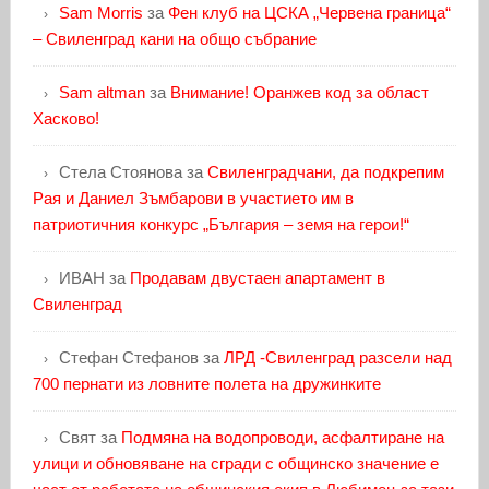
Sam Morris
за
Фен клуб на ЦСКА „Червена граница“
– Свиленград кани на общо събрание
Sam altman
за
Внимание! Оранжев код за област
Хасково!
Стела Стоянова
за
Свиленградчани, да подкрепим
Рая и Даниел Зъмбарови в участието им в
патриотичния конкурс „България – земя на герои!“
ИВАН
за
Продавам двустаен апартамент в
Свиленград
Стефан Стефанов
за
ЛРД -Свиленград разсели над
700 пернати из ловните полета на дружинките
Свят
за
Подмяна на водопроводи, асфалтиране на
улици и обновяване на сгради с общинско значение е