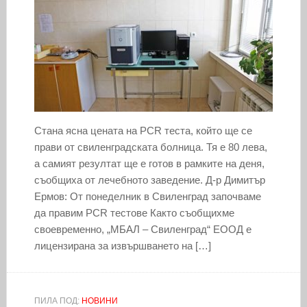
Стана ясна цената на PCR теста, който ще се
прави от свиленградската болница. Тя е 80 лева,
а самият резултат ще е готов в рамките на деня,
съобщиха от лечебното заведение. Д-р Димитър
Ермов: От понеделник в Свиленград започваме
да правим PСR тестове Както съобщихме
своевременно, „МБАЛ – Свиленград“ ЕООД е
лицензирана за извършването на […]
ПИЛА ПОД:
НОВИНИ