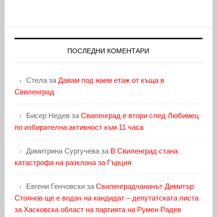
ПОСЛЕДНИ КОМЕНТАРИ
Стела
за
Давам под наем етаж от къща в
Свиленград
Бисер Недев
за
Свиленград е втори след Любимец
по избирателна активност към 11 часа
Димитрина Сургучева
за
В Свиленград стана
катастрофа на разклона за Гърция
Евгени Генчовски
за
Свиленградчанинът Димитър
Стоянов ще е водач на кандидат – депутатската листа
за Хасковска област на партията на Румен Радев