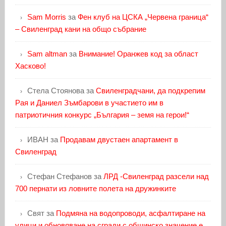
Sam Morris
за
Фен клуб на ЦСКА „Червена граница“
– Свиленград кани на общо събрание
Sam altman
за
Внимание! Оранжев код за област
Хасково!
Стела Стоянова
за
Свиленградчани, да подкрепим
Рая и Даниел Зъмбарови в участието им в
патриотичния конкурс „България – земя на герои!“
ИВАН
за
Продавам двустаен апартамент в
Свиленград
Стефан Стефанов
за
ЛРД -Свиленград разсели над
700 пернати из ловните полета на дружинките
Свят
за
Подмяна на водопроводи, асфалтиране на
улици и обновяване на сгради с общинско значение е