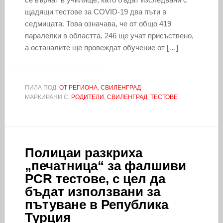
щадящи тестове за COVID-19 два пъти в
седмицата. Това означава, че от общо 419
паралелки в областта, 246 ще учат присъствено,
а останалите ще провеждат обучение от […]
ПИЛА ПОД:
ОТ РЕГИОНА
,
СВИЛЕНГРАД
МАРКИРАНИ С:
РОДИТЕЛИ
,
СВИЛЕНГРАД
,
ТЕСТОВЕ
Полицаи разкриха
„печатница“ за фалшиви
PCR тестове, с цел да
бъдат използвани за
пътуване в Република
Турция