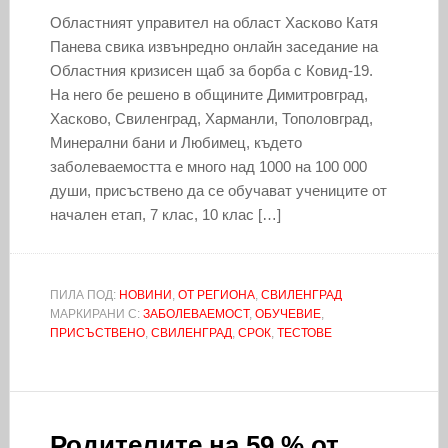
Областният управител на област Хасково Катя
Панева свика извънредно онлайн заседание на
Областния кризисен щаб за борба с Ковид-19.
На него бе решено в общините Димитровград,
Хасково, Свиленград, Харманли, Тополовград,
Минерални бани и Любимец, където
заболеваемостта е много над 1000 на 100 000
души, присъствено да се обучават учениците от
начален етап, 7 клас, 10 клас […]
ПИЛА ПОД:
НОВИНИ
,
ОТ РЕГИОНА
,
СВИЛЕНГРАД
МАРКИРАНИ С:
ЗАБОЛЕВАЕМОСТ
,
ОБУЧЕВИЕ
,
ПРИСЪСТВЕНО
,
СВИЛЕНГРАД
,
СРОК
,
ТЕСТОВЕ
Родителите на 59 % от