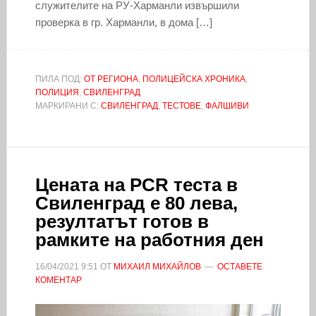
служителите на РУ-Харманли извършили
проверка в гр. Харманли, в дома […]
ПИЛА ПОД:
ОТ РЕГИОНА
,
ПОЛИЦЕЙСКА ХРОНИКА
,
ПОЛИЦИЯ
,
СВИЛЕНГРАД
МАРКИРАНИ С:
СВИЛЕНГРАД
,
ТЕСТОВЕ
,
ФАЛШИВИ
Цената на PCR теста в
Свиленград е 80 лева,
резултатът готов в
рамките на работния ден
16/04/2021
9:51
ОТ
МИХАИЛ МИХАЙЛОВ
ОСТАВЕТЕ
КОМЕНТАР