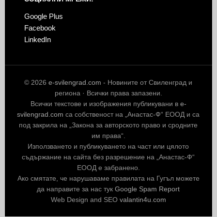
Google Plus
Facebook
LinkedIn
© 2026
e-svilengrad.com
- Новините от Свиленград и
региона · Всички права запазени.
Всички текстове и изображения публикувани в
e-
svilengrad.com
са собственост на „Анастас-Ф“ ЕООД и са
под закрила на „Закона за авторското право и сродните
им права“.
Използването и публикуването на част или цялото
съдържание на сайта без разрешение на „Анастас-Ф“
ЕООД е забранено.
Ако смятате, че нарушаваме правилата на Гугъл можете
да направите за нас тук
Google Spam Report
Web Design and SEO
valantin4u.com