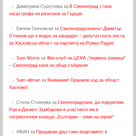
Димитрина Сургучева
за
В Свиленград стана
катастрофа на разклона за Гърция
Евгени Генчовски
за
Свиленградчанинът Димитър
Стоянов ще е водач на кандидат – депутатската листа
за Хасковска област на партията на Румен Радев
Sam Morris
за
Фен клуб на ЦСКА „Червена граница“
– Свиленград кани на общо събрание
Sam altman
за
Внимание! Оранжев код за област
Хасково!
Стела Стоянова
за
Свиленградчани, да подкрепим
Рая и Даниел Зъмбарови в участието им в
патриотичния конкурс „България – земя на герои!“
ИВАН
за
Продавам двустаен апартамент в