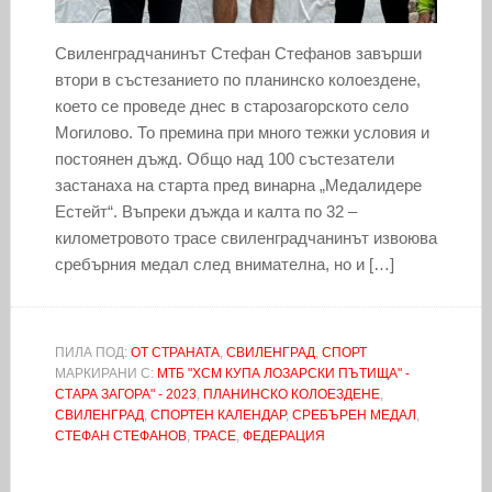
Свиленградчанинът Стефан Стефанов завърши
втори в състезанието по планинско колоездене,
което се проведе днес в старозагорското село
Могилово. То премина при много тежки условия и
постоянен дъжд. Общо над 100 състезатели
застанаха на старта пред винарна „Медалидере
Естейт“. Въпреки дъжда и калта по 32 –
километровото трасе свиленградчанинът извоюва
сребърния медал след внимателна, но и […]
ПИЛА ПОД:
ОТ СТРАНАТА
,
СВИЛЕНГРАД
,
СПОРТ
МАРКИРАНИ С:
МТБ "XCМ КУПА ЛОЗАРСКИ ПЪТИЩА" -
СТАРА ЗАГОРА" - 2023
,
ПЛАНИНСКО КОЛОЕЗДЕНЕ
,
СВИЛЕНГРАД
,
СПОРТЕН КАЛЕНДАР
,
СРЕБЪРЕН МЕДАЛ
,
СТЕФАН СТЕФАНОВ
,
ТРАСЕ
,
ФЕДЕРАЦИЯ