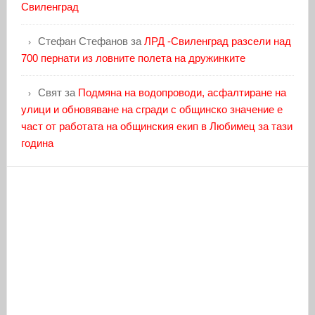
Свиленград
Стефан Стефанов
за
ЛРД -Свиленград разсели над
700 пернати из ловните полета на дружинките
Свят
за
Подмяна на водопроводи, асфалтиране на
улици и обновяване на сгради с общинско значение е
част от работата на общинския екип в Любимец за тази
година