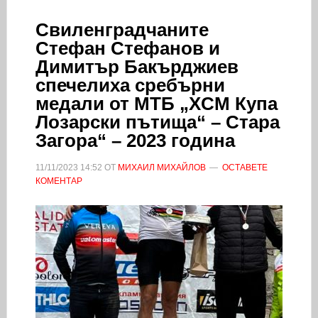
Свиленградчанитe
Стефан Стефанов и
Димитър Бакърджиев
спечелиха сребърни
медали от МТБ „XCМ Купа
Лозарски пътища“ – Стара
Загора“ – 2023 година
11/11/2023
14:52
ОТ
МИХАИЛ МИХАЙЛОВ
ОСТАВЕТЕ
КОМЕНТАР