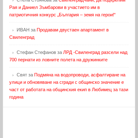
Рая и Даниел Зъмбарови в участието им в
патриотичния конкурс „България – земя на герои!“
ИВАН
за
Продавам двустаен апартамент в
Свиленград
Стефан Стефанов
за
ЛРД -Свиленград разсели над
700 пернати из ловните полета на дружинките
Свят
за
Подмяна на водопроводи, асфалтиране на
улици и обновяване на сгради с общинско значение е
част от работата на общинския екип в Любимец за тази
година