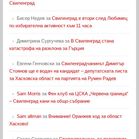
Свиленград
Бисер Недев
за
Свиленград е втори след Любимец
по избирателна активност към 11 часа
Димитрина Сургучева
за
В Свиленград стана
катастрофа на разклона за Гърция
Евгени Генчовски
за
Свиленградчанинът Димитър
Стоянов ще е водач на кандидат – депутатската листа
за Хасковска област на партията на Румен Радев
Sam Morris
за
Фен клуб на ЦСКА „Червена граница“
– Свиленград кани на общо събрание
Sam altman
за
Внимание! Оранжев код за област
Хасково!
Стела Стоянова
за
Свиленградчани, да подкрепим