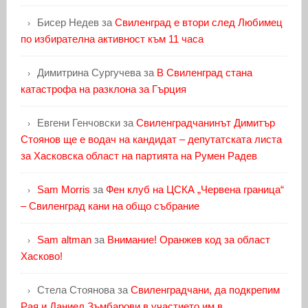
Бисер Недев
за
Свиленград е втори след Любимец
по избирателна активност към 11 часа
Димитрина Сургучева
за
В Свиленград стана
катастрофа на разклона за Гърция
Евгени Генчовски
за
Свиленградчанинът Димитър
Стоянов ще е водач на кандидат – депутатската листа
за Хасковска област на партията на Румен Радев
Sam Morris
за
Фен клуб на ЦСКА „Червена граница“
– Свиленград кани на общо събрание
Sam altman
за
Внимание! Оранжев код за област
Хасково!
Стела Стоянова
за
Свиленградчани, да подкрепим
Рая и Даниел Зъмбарови в участието им в