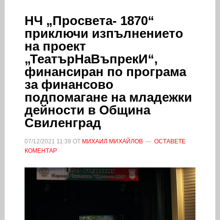
НЧ „Просвета- 1870“
приключи изпълнението
на проект
„ТеатърНаВъпрекИ“,
финансиран по програма
за финансово
подпомагане на младежки
дейности в Община
Свиленград
07/12/2021
11:39
ОТ
МИХАИЛ МИХАЙЛОВ
ОСТАВЕТЕ
КОМЕНТАР