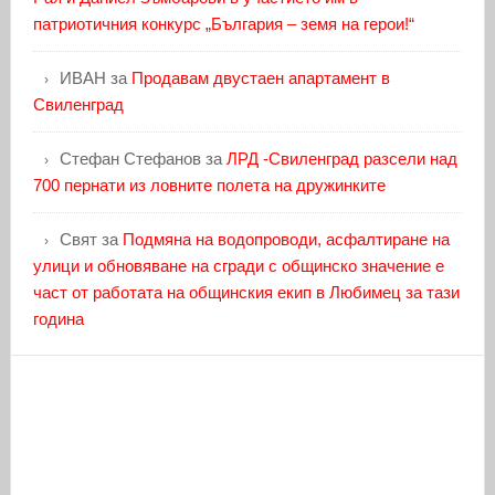
патриотичния конкурс „България – земя на герои!“
ИВАН
за
Продавам двустаен апартамент в
Свиленград
Стефан Стефанов
за
ЛРД -Свиленград разсели над
700 пернати из ловните полета на дружинките
Свят
за
Подмяна на водопроводи, асфалтиране на
улици и обновяване на сгради с общинско значение е
част от работата на общинския екип в Любимец за тази
година