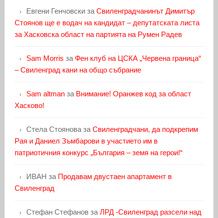
Евгени Генчовски
за
Свиленградчанинът Димитър
Стоянов ще е водач на кандидат – депутатската листа
за Хасковска област на партията на Румен Радев
Sam Morris
за
Фен клуб на ЦСКА „Червена граница“
– Свиленград кани на общо събрание
Sam altman
за
Внимание! Оранжев код за област
Хасково!
Стела Стоянова
за
Свиленградчани, да подкрепим
Рая и Даниел Зъмбарови в участието им в
патриотичния конкурс „България – земя на герои!“
ИВАН
за
Продавам двустаен апартамент в
Свиленград
Стефан Стефанов
за
ЛРД -Свиленград разсели над