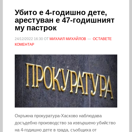
Убито е 4-годишно дете,
арестуван е 47-годишният
му пастрок
24/12/2022
16:30
ОТ
МИХАИЛ МИХАЙЛОВ
ОСТАВЕТЕ
КОМЕНТАР
Окръжна прокуратура-Хасково наблюдава
досъдебно производство за извършено убийство
на 4-годишно дете в града, съобщиха от