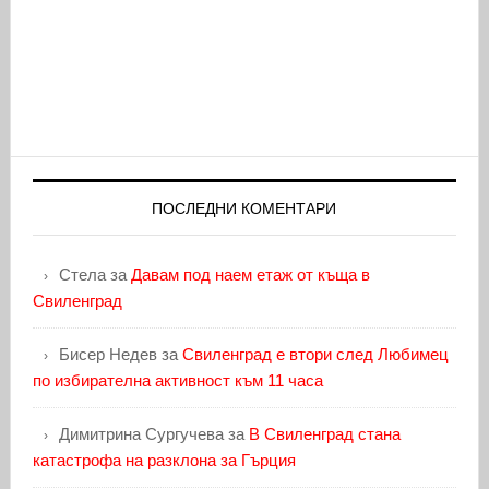
ПОСЛЕДНИ КОМЕНТАРИ
Стела
за
Давам под наем етаж от къща в
Свиленград
Бисер Недев
за
Свиленград е втори след Любимец
по избирателна активност към 11 часа
Димитрина Сургучева
за
В Свиленград стана
катастрофа на разклона за Гърция