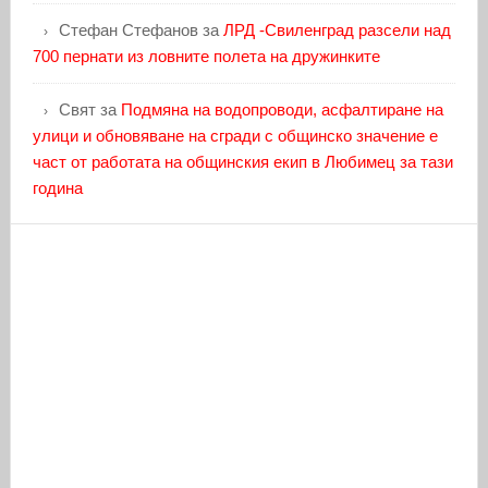
Стефан Стефанов
за
ЛРД -Свиленград разсели над
700 пернати из ловните полета на дружинките
Свят
за
Подмяна на водопроводи, асфалтиране на
улици и обновяване на сгради с общинско значение е
част от работата на общинския екип в Любимец за тази
година