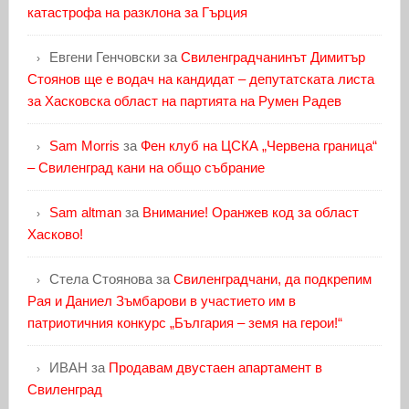
катастрофа на разклона за Гърция
Евгени Генчовски
за
Свиленградчанинът Димитър
Стоянов ще е водач на кандидат – депутатската листа
за Хасковска област на партията на Румен Радев
Sam Morris
за
Фен клуб на ЦСКА „Червена граница“
– Свиленград кани на общо събрание
Sam altman
за
Внимание! Оранжев код за област
Хасково!
Стела Стоянова
за
Свиленградчани, да подкрепим
Рая и Даниел Зъмбарови в участието им в
патриотичния конкурс „България – земя на герои!“
ИВАН
за
Продавам двустаен апартамент в
Свиленград