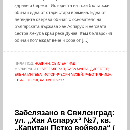
здраве и берекет. Историята на този български
обичай идва от стари стари времена. Една от
легендите свързва обичая с основателя на
българската държава хан Аспарух и неговата
сестра Хекуба край река Дунав. Към българския
обичай поглеждат вече и хора от […]
ПИЛА ПОД:
НОВИНИ
,
СВИЛЕНГРАД
МАРКИРАНИ С:
АРТ ГАЛЕРИЯ
,
БАБА МАРТА
,
ДИРЕКТОР
,
ЕЛЕНА МИТЕВА
,
ИСТОРИЧЕСКИ МУЗЕЙ
,
РАБОТИЛНИЦА
,
СВИЛЕНГРАД
,
ХАН АСПАРУХ
Забелязано в Свиленград:
ул. „Хан Аспарух“ №7, кв.
„Капитан Петко войвода“ /