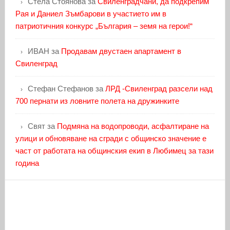
Стела Стоянова
за
Свиленградчани, да подкрепим
Рая и Даниел Зъмбарови в участието им в
патриотичния конкурс „България – земя на герои!“
ИВАН
за
Продавам двустаен апартамент в
Свиленград
Стефан Стефанов
за
ЛРД -Свиленград разсели над
700 пернати из ловните полета на дружинките
Свят
за
Подмяна на водопроводи, асфалтиране на
улици и обновяване на сгради с общинско значение е
част от работата на общинския екип в Любимец за тази
година