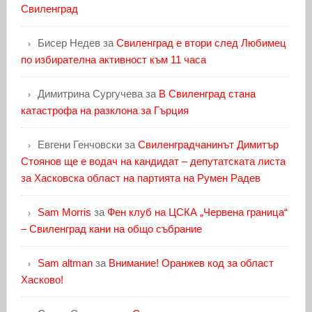
Свиленград
Бисер Недев
за
Свиленград е втори след Любимец
по избирателна активност към 11 часа
Димитрина Сургучева
за
В Свиленград стана
катастрофа на разклона за Гърция
Евгени Генчовски
за
Свиленградчанинът Димитър
Стоянов ще е водач на кандидат – депутатската листа
за Хасковска област на партията на Румен Радев
Sam Morris
за
Фен клуб на ЦСКА „Червена граница“
– Свиленград кани на общо събрание
Sam altman
за
Внимание! Оранжев код за област
Хасково!