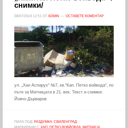
снимки/
08/07/2024
12:51
ОТ
ADMIN
ОСТАВЕТЕ КОМЕНТАР
ул. „Хан Аспарух“ №7, кв.“Кап. Петко войвода“, по
пътя за Митницата в 21. век. Текст и снимки:
Йовчо Дърваров
ПИЛА ПОД:
РАЗДУМКА
,
СВИЛЕНГРАД
МАРКИРАНИ С:
КАП. ПЕТКО ВОВЙОВДА
,
МИТНИЦА