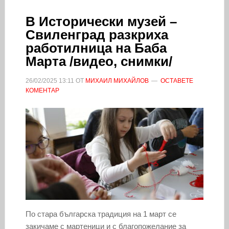
В Исторически музей –
Свиленград разкриха
работилница на Баба
Марта /видео, снимки/
26/02/2025
13:11
ОТ
МИХАИЛ МИХАЙЛОВ
ОСТАВЕТЕ
КОМЕНТАР
По стара българска традиция на 1 март се
закичаме с мартеници и с благопожелание за