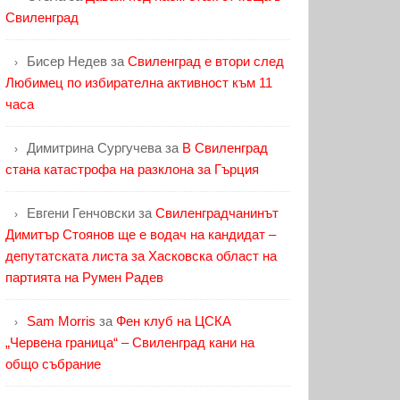
Свиленград
Бисер Недев
за
Свиленград е втори след
Любимец по избирателна активност към 11
часа
Димитрина Сургучева
за
В Свиленград
стана катастрофа на разклона за Гърция
Евгени Генчовски
за
Свиленградчанинът
Димитър Стоянов ще е водач на кандидат –
депутатската листа за Хасковска област на
партията на Румен Радев
Sam Morris
за
Фен клуб на ЦСКА
„Червена граница“ – Свиленград кани на
общо събрание