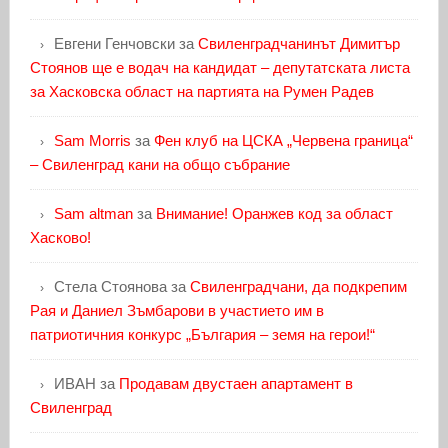
Евгени Генчовски
за
Свиленградчанинът Димитър
Стоянов ще е водач на кандидат – депутатската листа
за Хасковска област на партията на Румен Радев
Sam Morris
за
Фен клуб на ЦСКА „Червена граница“
– Свиленград кани на общо събрание
Sam altman
за
Внимание! Оранжев код за област
Хасково!
Стела Стоянова
за
Свиленградчани, да подкрепим
Рая и Даниел Зъмбарови в участието им в
патриотичния конкурс „България – земя на герои!“
ИВАН
за
Продавам двустаен апартамент в
Свиленград