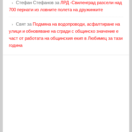
Стефан Стефанов
за
ЛРД -Свиленград разсели над
700 пернати из ловните полета на дружинките
Свят
за
Подмяна на водопроводи, асфалтиране на
улици и обновяване на сгради с общинско значение е
част от работата на общинския екип в Любимец за тази
година