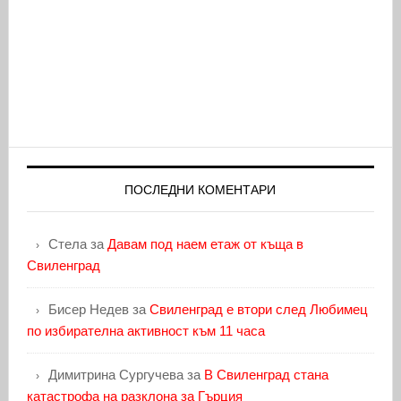
ПОСЛЕДНИ КОМЕНТАРИ
Стела
за
Давам под наем етаж от къща в
Свиленград
Бисер Недев
за
Свиленград е втори след Любимец
по избирателна активност към 11 часа
Димитрина Сургучева
за
В Свиленград стана
катастрофа на разклона за Гърция