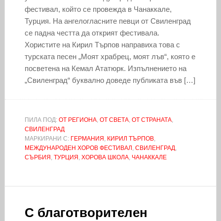
фестивал, който се провежда в Чанаккале,
Турция. На ангелогласните певци от Свиленград
се падна честта да открият фестивала.
Хористите на Кирил Търпов направиха това с
турската песен „Моят храбрец, моят лъв“, която е
посветена на Кемал Ататюрк. Изпълнението на
„Свиленград“ буквално доведе публиката във […]
ПИЛА ПОД:
ОТ РЕГИОНА
,
ОТ СВЕТА
,
ОТ СТРАНАТА
,
СВИЛЕНГРАД
МАРКИРАНИ С:
ГЕРМАНИЯ
,
КИРИЛ ТЪРПОВ
,
МЕЖДУНАРОДЕН ХОРОВ ФЕСТИВАЛ
,
СВИЛЕНГРАД
,
СЪРБИЯ
,
ТУРЦИЯ
,
ХОРОВА ШКОЛА
,
ЧАНАККАЛЕ
С благотворителен