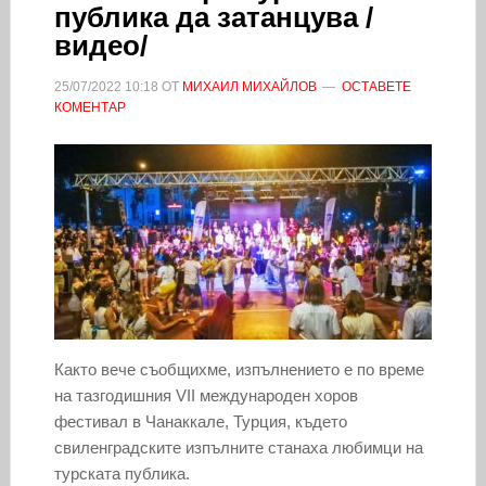
публика да затанцува /
видео/
25/07/2022
10:18
ОТ
МИХАИЛ МИХАЙЛОВ
ОСТАВЕТЕ
КОМЕНТАР
Както вече съобщихме, изпълнението е по време
на тазгодишния VII международен хоров
фестивал в Чанаккале, Турция, където
свиленградските изпълните станаха любимци на
турската публика.