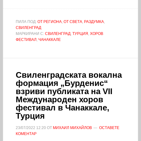
ПИЛА ПОД:
ОТ РЕГИОНА
,
ОТ СВЕТА
,
РАЗДУМКА
,
СВИЛЕНГРАД
МАРКИРАНИ С:
СВИЛЕНГРАД
,
ТУРЦИЯ
,
ХОРОВ
ФЕСТИВАЛ
,
ЧАНАККАЛЕ
Свиленградската вокална
формация „Бурденис“
взриви публиката на VII
Международен хоров
фестивал в Чанаккале,
Турция
23/07/2022
12:20
ОТ
МИХАИЛ МИХАЙЛОВ
ОСТАВЕТЕ
КОМЕНТАР