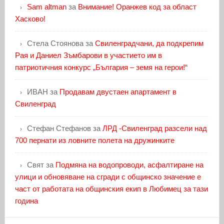
Sam altman
за
Внимание! Оранжев код за област
Хасково!
Стела Стоянова
за
Свиленградчани, да подкрепим
Рая и Даниел Зъмбарови в участието им в
патриотичния конкурс „България – земя на герои!“
ИВАН
за
Продавам двустаен апартамент в
Свиленград
Стефан Стефанов
за
ЛРД -Свиленград разсели над
700 пернати из ловните полета на дружинките
Свят
за
Подмяна на водопроводи, асфалтиране на
улици и обновяване на сгради с общинско значение е
част от работата на общинския екип в Любимец за тази
година