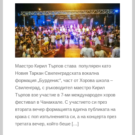
Маестро Кирил Търпов става популярен като
Новия Таркан Свиленградската вокална
формация „Бурденис“, част от Хорова школа –
Свиленград, с ръководител маестро Кирил
Търпов взе участие в 7-ми международен хоров
фестивал в Чанаккале. С участието си през
втората вечер формацията вдигна публиката на
крака с поп изпълненията си, а на концерта през
третата вечер, който беше […]