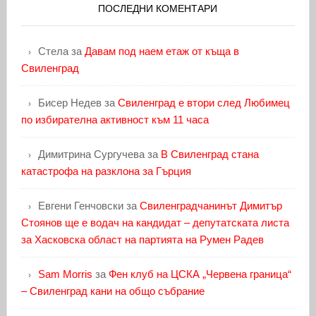
ПОСЛЕДНИ КОМЕНТАРИ
Стела
за
Давам под наем етаж от къща в
Свиленград
Бисер Недев
за
Свиленград е втори след Любимец
по избирателна активност към 11 часа
Димитрина Сургучева
за
В Свиленград стана
катастрофа на разклона за Гърция
Евгени Генчовски
за
Свиленградчанинът Димитър
Стоянов ще е водач на кандидат – депутатската листа
за Хасковска област на партията на Румен Радев
Sam Morris
за
Фен клуб на ЦСКА „Червена граница“
– Свиленград кани на общо събрание