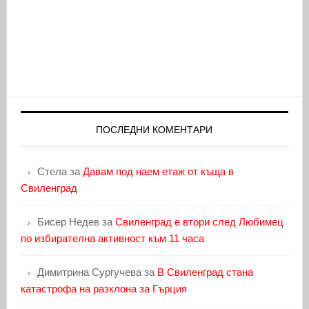
ПОСЛЕДНИ КОМЕНТАРИ
Стела
за
Давам под наем етаж от къща в
Свиленград
Бисер Недев
за
Свиленград е втори след Любимец
по избирателна активност към 11 часа
Димитрина Сургучева
за
В Свиленград стана
катастрофа на разклона за Гърция