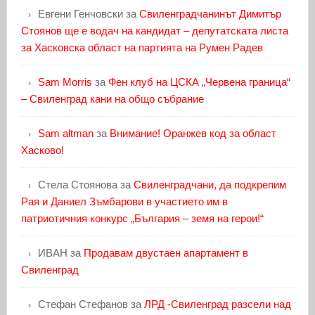
Евгени Генчовски
за
Свиленградчанинът Димитър
Стоянов ще е водач на кандидат – депутатската листа
за Хасковска област на партията на Румен Радев
Sam Morris
за
Фен клуб на ЦСКА „Червена граница“
– Свиленград кани на общо събрание
Sam altman
за
Внимание! Оранжев код за област
Хасково!
Стела Стоянова
за
Свиленградчани, да подкрепим
Рая и Даниел Зъмбарови в участието им в
патриотичния конкурс „България – земя на герои!“
ИВАН
за
Продавам двустаен апартамент в
Свиленград
Стефан Стефанов
за
ЛРД -Свиленград разсели над