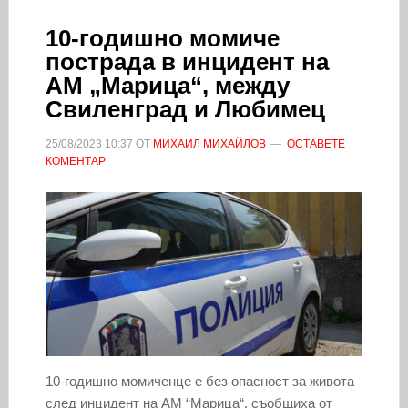
10-годишно момиче
пострада в инцидент на
АМ „Марица“, между
Свиленград и Любимец
25/08/2023
10:37
ОТ
МИХАИЛ МИХАЙЛОВ
ОСТАВЕТЕ
КОМЕНТАР
10-годишно момиченце е без опасност за живота
след инцидент на АМ “Марица“, съобщиха от