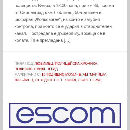
полицията. Вчера, в 18:00 часа, при км 89, посока
от Свиленград към Любимец, 56-годишен е
шофирал „Фолксваген“, на който е загубил
контрола, при което се е ударил в отводнителен
канал. Пострадала е дъщеря му, возеща се в
колата. Тя е прегледана […]
ПИЛА ПОД:
ЛЮБИМЕЦ
,
ПОЛИЦЕЙСКА ХРОНИКА
,
ПОЛИЦИЯ
,
СВИЛЕНГРАД
МАРКИРАНИ С:
10-ГОДИШНО МОМИЧЕ
,
АМ "МАРИЦА"
,
ЛЮБИМЕЦ
,
ОТВОДНИТЕЛЕН КАНАЛ
,
СВИЛЕНГРАД