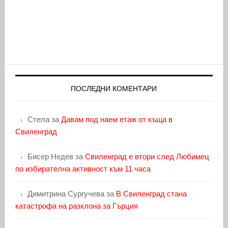
ПОСЛЕДНИ КОМЕНТАРИ
Стела
за
Давам под наем етаж от къща в
Свиленград
Бисер Недев
за
Свиленград е втори след Любимец
по избирателна активност към 11 часа
Димитрина Сургучева
за
В Свиленград стана
катастрофа на разклона за Гърция