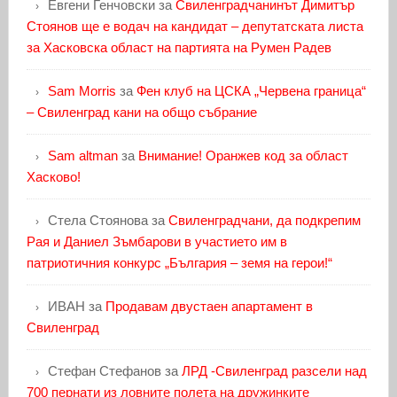
Евгени Генчовски
за
Свиленградчанинът Димитър
Стоянов ще е водач на кандидат – депутатската листа
за Хасковска област на партията на Румен Радев
Sam Morris
за
Фен клуб на ЦСКА „Червена граница“
– Свиленград кани на общо събрание
Sam altman
за
Внимание! Оранжев код за област
Хасково!
Стела Стоянова
за
Свиленградчани, да подкрепим
Рая и Даниел Зъмбарови в участието им в
патриотичния конкурс „България – земя на герои!“
ИВАН
за
Продавам двустаен апартамент в
Свиленград
Стефан Стефанов
за
ЛРД -Свиленград разсели над
700 пернати из ловните полета на дружинките