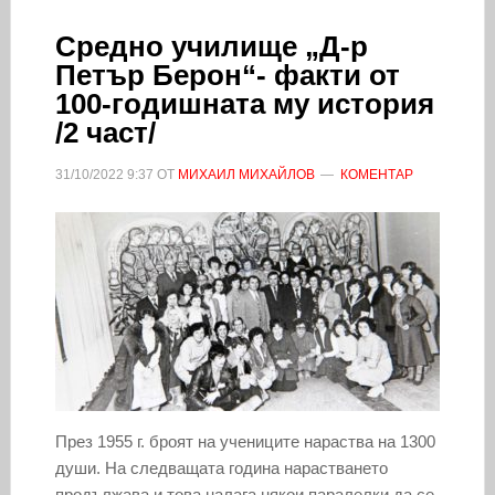
Средно училище „Д-р
Петър Берон“- факти от
100-годишната му история
/2 част/
31/10/2022
9:37
ОТ
МИХАИЛ МИХАЙЛОВ
КОМЕНТАР
През 1955 г. броят на учениците нараства на 1300
души. На следващата година нарастването
продължава и това налага някои паралелки да се