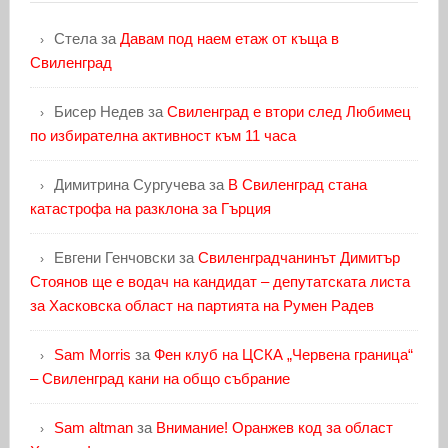
Стела
за
Давам под наем етаж от къща в
Свиленград
Бисер Недев
за
Свиленград е втори след Любимец
по избирателна активност към 11 часа
Димитрина Сургучева
за
В Свиленград стана
катастрофа на разклона за Гърция
Евгени Генчовски
за
Свиленградчанинът Димитър
Стоянов ще е водач на кандидат – депутатската листа
за Хасковска област на партията на Румен Радев
Sam Morris
за
Фен клуб на ЦСКА „Червена граница“
– Свиленград кани на общо събрание
Sam altman
за
Внимание! Оранжев код за област