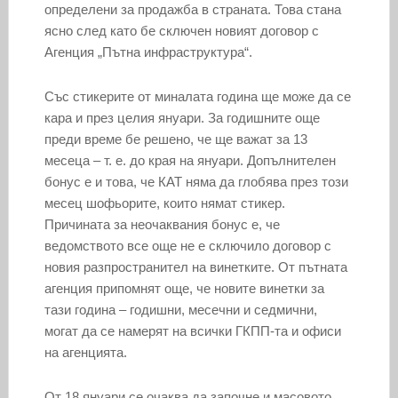
определени за продажба в страната. Това стана
ясно след като бе сключен новият договор с
Агенция „Пътна инфраструктура“.
Cъс стикерите от миналата година ще може да се
кара и през целия януари. За годишните още
преди време бе решено, че ще важат за 13
месеца – т. е. до края на януари. Допълнителен
бонус е и това, че КАТ няма да глобява през този
месец шофьорите, които нямат стикер.
Причината за неочаквания бонус е, че
ведомството все още не е сключило договор с
новия разпространител на винетките. От пътната
агенция припомнят още, че новите винетки за
тази година – годишни, месечни и седмични,
могат да се намерят на всички ГКПП-та и офиси
на агенцията.
От 18 януари се очаква да започне и масовото