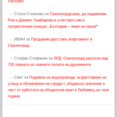
Хасково!
Стела Стоянова
за
Свиленградчани, да подкрепим
Рая и Даниел Зъмбарови в участието им в
патриотичния конкурс „България – земя на герои!“
ИВАН
за
Продавам двустаен апартамент в
Свиленград
Стефан Стефанов
за
ЛРД -Свиленград разсели над
700 пернати из ловните полета на дружинките
Свят
за
Подмяна на водопроводи, асфалтиране на
улици и обновяване на сгради с общинско значение е
част от работата на общинския екип в Любимец за тази
година