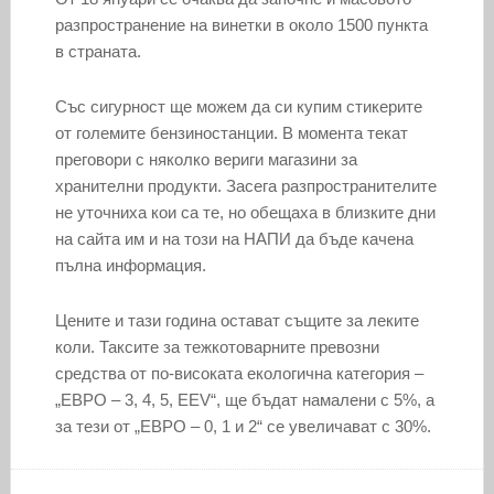
разпространение на винетки в около 1500 пункта
в страната.
Със сигурност ще можем да си купим стикерите
от големите бензиностанции. В момента текат
преговори с няколко вериги магазини за
хранителни продукти. Засега разпространителите
не уточниха кои са те, но обещаха в близките дни
на сайта им и на този на НАПИ да бъде качена
пълна информация.
Цените и тази година остават същите за леките
коли. Таксите за тежкотоварните превозни
средства от по-високата екологична категория –
„ЕВРО – 3, 4, 5, ЕЕV“, ще бъдат намалени с 5%, а
за тези от „ЕВРО – 0, 1 и 2“ се увеличават с 30%.