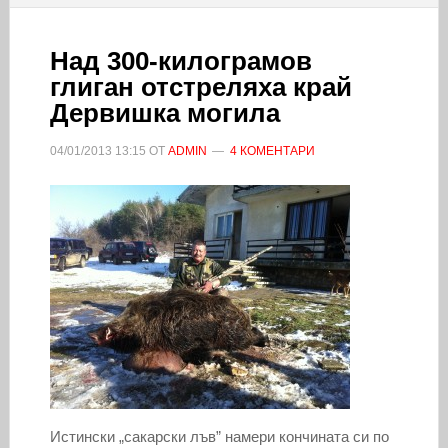
Над 300-килограмов
глиган отстреляха край
Дервишка могила
04/01/2013
13:15
ОТ
ADMIN
4 КОМЕНТАРИ
Истински „сакарски лъв” намери кончината си по