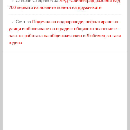
Стефан Стефанов
за
ЛРД -Свиленград разсели над
700 пернати из ловните полета на дружинките
Свят
за
Подмяна на водопроводи, асфалтиране на
улици и обновяване на сгради с общинско значение е
част от работата на общинския екип в Любимец за тази
година