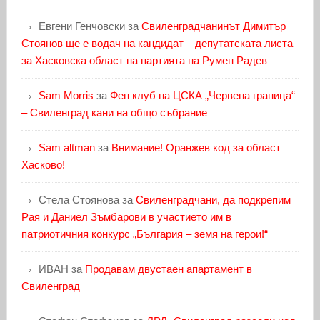
Евгени Генчовски
за
Свиленградчанинът Димитър
Стоянов ще е водач на кандидат – депутатската листа
за Хасковска област на партията на Румен Радев
Sam Morris
за
Фен клуб на ЦСКА „Червена граница“
– Свиленград кани на общо събрание
Sam altman
за
Внимание! Оранжев код за област
Хасково!
Стела Стоянова
за
Свиленградчани, да подкрепим
Рая и Даниел Зъмбарови в участието им в
патриотичния конкурс „България – земя на герои!“
ИВАН
за
Продавам двустаен апартамент в
Свиленград