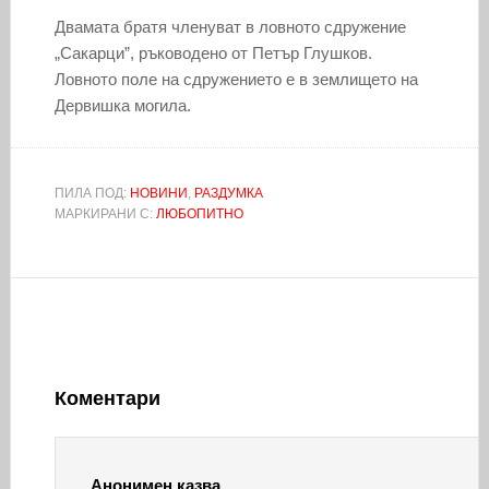
Двамата братя членуват в ловното сдружение
„Сакарци”, ръководено от Петър Глушков.
Ловното поле на сдружението е в землището на
Дервишка могила.
ПИЛА ПОД:
НОВИНИ
,
РАЗДУМКА
МАРКИРАНИ С:
ЛЮБОПИТНО
Коментари
Анонимен
казва