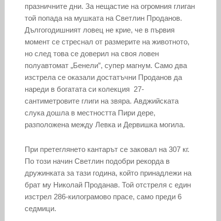
празничните дни. За нещастие на огромния глиган
той попада на мушката на Светлин Проданов.
Дългогодишният ловец не крие, че в първия
момент се стреснал от размерите на животното,
но след това се доверил на своя ловен
полуавтомат „Бенели”, супер магнум. Само два
изстрела се оказали достатъчни Проданов да
нареди в богатата си колекция 27-
сантиметровите глиги на звяра. Авджийската
слука дошла в местността Пири дере,
разположена между Левка и Дервишка могила.
При претеглянето кантарът се заковал на 307 кг.
По този начин Светлин подобри рекорда в
дружинката за тази година, който принадлежи на
брат му Николай Проданав. Той отстреля с един
изстрел 286-килограмово прасе, само преди 6
седмици.