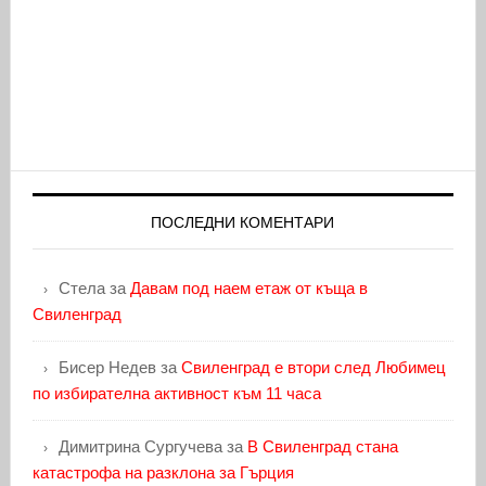
ПОСЛЕДНИ КОМЕНТАРИ
Стела
за
Давам под наем етаж от къща в
Свиленград
Бисер Недев
за
Свиленград е втори след Любимец
по избирателна активност към 11 часа
Димитрина Сургучева
за
В Свиленград стана
катастрофа на разклона за Гърция