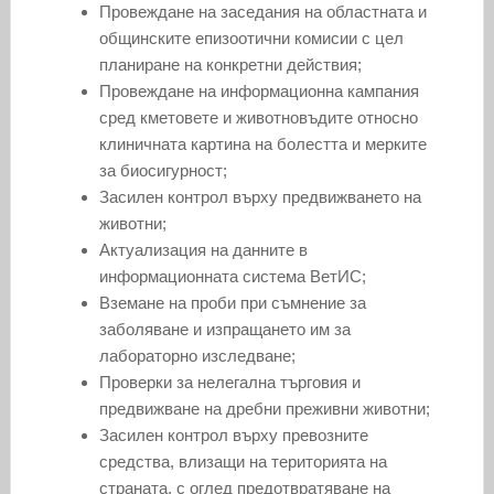
Провеждане на заседания на областната и
общинските епизоотични комисии с цел
планиране на конкретни действия;
Провеждане на информационна кампания
сред кметовете и животновъдите относно
клиничната картина на болестта и мерките
за биосигурност;
Засилен контрол върху предвижването на
животни;
Актуализация на данните в
информационната система ВетИС;
Вземане на проби при съмнение за
заболяване и изпращането им за
лабораторно изследване;
Проверки за нелегална търговия и
предвижване на дребни преживни животни;
Засилен контрол върху превозните
средства, влизащи на територията на
страната, с оглед предотвратяване на