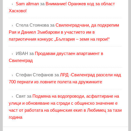
Sam altman
за
Внимание! Оранжев код за област
Хасково!
Стела Стоянова
за
Свиленградчани, да подкрепим
Рая и Даниел Зъмбарови в участието им в
патриотичния конкурс „България – земя на герои!“
ИВАН
за
Продавам двустаен апартамент в
Свиленград
Стефан Стефанов
за
ЛРД -Свиленград разсели над
700 пернати из ловните полета на дружинките
Свят
за
Подмяна на водопроводи, асфалтиране на
улици и обновяване на сгради с общинско значение е
част от работата на общинския екип в Любимец за тази
година