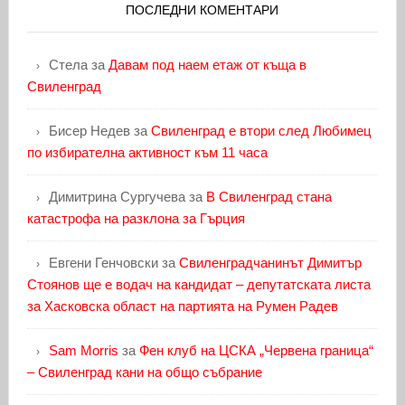
ПОСЛЕДНИ КОМЕНТАРИ
Стела
за
Давам под наем етаж от къща в
Свиленград
Бисер Недев
за
Свиленград е втори след Любимец
по избирателна активност към 11 часа
Димитрина Сургучева
за
В Свиленград стана
катастрофа на разклона за Гърция
Евгени Генчовски
за
Свиленградчанинът Димитър
Стоянов ще е водач на кандидат – депутатската листа
за Хасковска област на партията на Румен Радев
Sam Morris
за
Фен клуб на ЦСКА „Червена граница“
– Свиленград кани на общо събрание