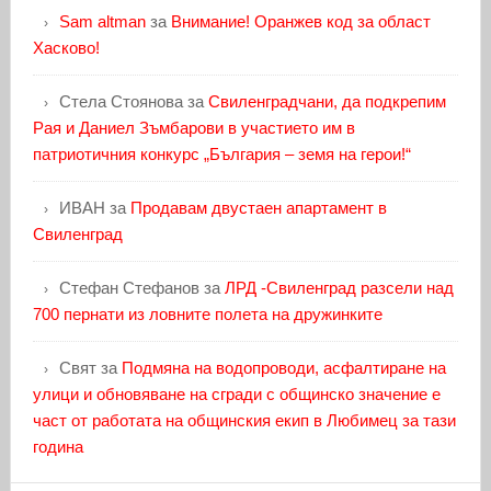
Sam altman
за
Внимание! Оранжев код за област
Хасково!
Стела Стоянова
за
Свиленградчани, да подкрепим
Рая и Даниел Зъмбарови в участието им в
патриотичния конкурс „България – земя на герои!“
ИВАН
за
Продавам двустаен апартамент в
Свиленград
Стефан Стефанов
за
ЛРД -Свиленград разсели над
700 пернати из ловните полета на дружинките
Свят
за
Подмяна на водопроводи, асфалтиране на
улици и обновяване на сгради с общинско значение е
част от работата на общинския екип в Любимец за тази
година