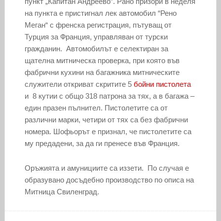
пункт „Капитан Андреево”. Рано призори в неделя
на пункта е пристигнал лек автомобил “Рено
Меган“ с френска регистрация, пътуващ от
Турция за Франция, управляван от турски
гражданин. Автомобилът е селектиран за
щателна митническа проверка, при която във
фабрични кухини на багажника митническите
служители откриват скритите 5
бойни пистолета
и 8 кутии с общо 318 патрона за тях, а в багажа –
един празен пълнител. Пистолетите са от
различни марки, четири от тях са без фабрични
номера. Шофьорът е признал, че пистолетите са
му предадени, за да ги пренесе във Франция.
Оръжията и амунициите са иззети. По случая е
образувано досъдебно производство по описа на
Митница Свиленград.