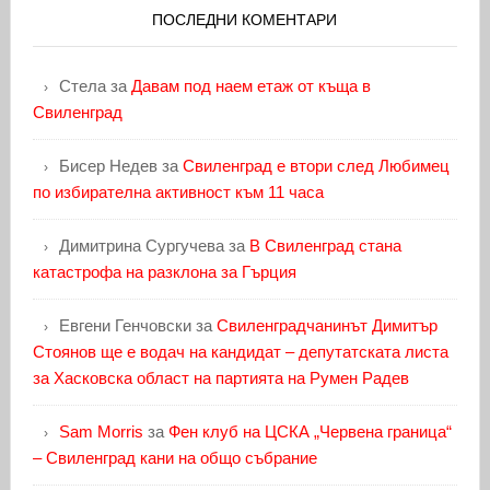
ПОСЛЕДНИ КОМЕНТАРИ
Стела
за
Давам под наем етаж от къща в
Свиленград
Бисер Недев
за
Свиленград е втори след Любимец
по избирателна активност към 11 часа
Димитрина Сургучева
за
В Свиленград стана
катастрофа на разклона за Гърция
Евгени Генчовски
за
Свиленградчанинът Димитър
Стоянов ще е водач на кандидат – депутатската листа
за Хасковска област на партията на Румен Радев
Sam Morris
за
Фен клуб на ЦСКА „Червена граница“
– Свиленград кани на общо събрание