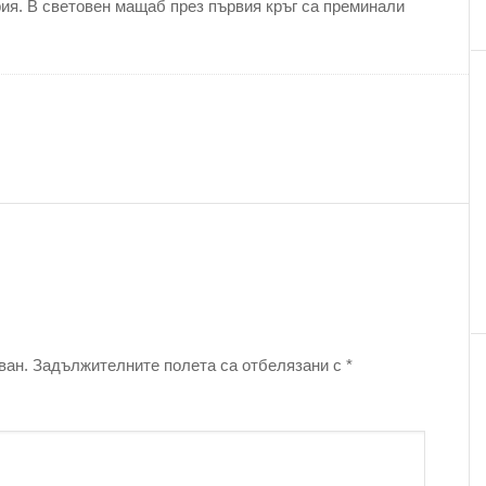
рия. В световен мащаб през първия кръг са преминали
ван.
Задължителните полета са отбелязани с
*