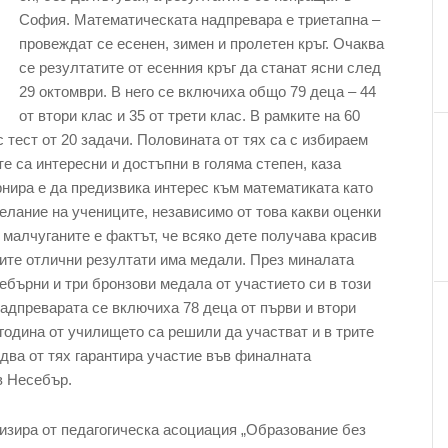
София. Математическата надпревара е триетапна –
провеждат се есенен, зимен и пролетен кръг. Очаква
се резултатите от есенния кръг да станат ясни след
29 октомври. В него се включиха общо 79 деца – 44
от втори клас и 35 от трети клас. В рамките на 60
 тест от 20 задачи. Половината от тях са с избираем
те са интересни и достъпни в голяма степен, каза
нира е да предизвика интерес към математиката като
желание на учениците, независимо от това какви оценки
малчуганите е фактът, че всяко дете получава красив
лите отлични резултати има медали. През миналата
бърни и три бронзови медала от участието си в този
надпреварата се включиха 78 деца от първи и втори
 година от училището са решили да участват и в трите
 два от тях гарантира участие във финалната
в Несебър.
низира от педагогическа асоциация „Образование без