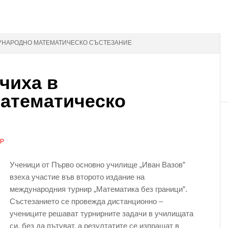
ДУНАРОДНО МАТЕМАТИЧЕСКО СЪСТЕЗАНИЕ
чиха в
атематическо
АР
Ученици от Първо основно училище „Иван Вазов”
взеха участие във второто издание на
международния турнир „Математика без граници”.
Състезанието се провежда дистанционно –
учениците решават турнирните задачи в училищата
си, без да пътуват, а резултатите се изпращат в