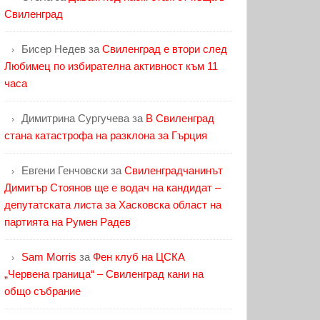
Свиленград
Бисер Недев
за
Свиленград е втори след
Любимец по избирателна активност към 11
часа
Димитрина Сургучева
за
В Свиленград
стана катастрофа на разклона за Гърция
Евгени Генчовски
за
Свиленградчанинът
Димитър Стоянов ще е водач на кандидат –
депутатската листа за Хасковска област на
партията на Румен Радев
Sam Morris
за
Фен клуб на ЦСКА
„Червена граница“ – Свиленград кани на
общо събрание