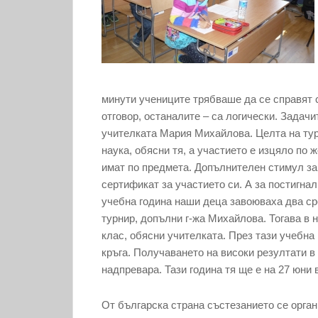
минути учениците трябваше да се справят с
отговор, останалите – са логически. Задачи
учителката Мария Михайлова. Целта на тур
наука, обясни тя, а участието е изцяло по 
имат по предмета. Допълнителен стимул за 
сертификат за участието си. А за постигна
учебна година наши деца завоюваха два сре
турнир, допълни г-жа Михайлова. Тогава в 
клас, обясни учителката. През тази учебна
кръга. Получаването на високи резултати в
надпревара. Тази година тя ще е на 27 юни 
От българска страна състезанието се орга