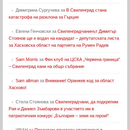
Димитрина Сургучева
за
В Свиленград стана
катастрофа на разклона за Гърция
Евгени Генчовски
за
Свиленградчанинът Димитър
Стоянов ще е водач на кандидат – депутатската листа
за Хасковска област на партията на Румен Радев
Sam Morris
за
Фен клуб на ЦСКА „Червена граница“
– Свиленград кани на общо събрание
Sam altman
за
Внимание! Оранжев код за област
Хасково!
Стела Стоянова
за
Свиленградчани, да подкрепим
Рая и Даниел Зъмбарови в участието им в
патриотичния конкурс „България – земя на герои!“
ИВАН
за
Продавам двустаен апартамент в