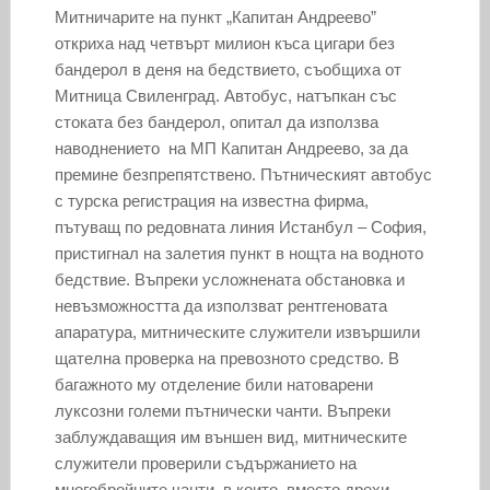
Митничарите на пункт „Капитан Андреево”
откриха над четвърт милион къса цигари без
бандерол в деня на бедствието, съобщиха от
Митница Свиленград. Автобус, натъпкан със
стоката без бандерол, опитал да използва
наводнението на МП Капитан Андреево, за да
премине безпрепятствено. Пътническият автобус
с турска регистрация на известна фирма,
пътуващ по редовната линия Истанбул – София,
пристигнал на залетия пункт в нощта на водното
бедствие. Въпреки усложнената обстановка и
невъзможността да използват рентгеновата
апаратура, митническите служители извършили
щателна проверка на превозното средство. В
багажното му отделение били натоварени
луксозни големи пътнически чанти. Въпреки
заблуждаващия им външен вид, митническите
служители проверили съдържанието на
многобройните чанти, в които, вместо дрехи,