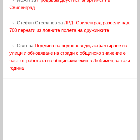
Свиленград
Стефан Стефанов
за
ЛРД -Свиленград разсели над
700 пернати из ловните полета на дружинките
Свят
за
Подмяна на водопроводи, асфалтиране на
улици и обновяване на сгради с общинско значение е
част от работата на общинския екип в Любимец за тази
година