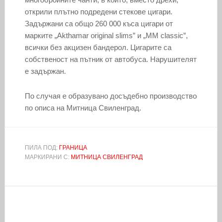
открили плътно подредени стекове цигари.
Задържани са общо 260 000 къса цигари от
марките „Akthamar original slims” и „MM classic”,
всички без акцизен бандерол. Цигарите са
собственост на пътник от автобуса. Нарушителят
е задържан.
По случая е образувано досъдебно производство
по описа на Митница Свиленград.
ПИЛА ПОД:
ГРАНИЦА
МАРКИРАНИ С:
МИТНИЦА СВИЛЕНГРАД