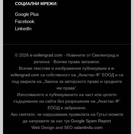
СОЦИАЛНИ МРЕЖИ:
Google Plus
Facebook
LinkedIn
© 2026
e-svilengrad.com
- Новините от Свиленград и
региона · Всички права запазени.
Всички текстове и изображения публикувани в
e-
svilengrad.com
са собственост на „Анастас-Ф“ ЕООД и са
под закрила на „Закона за авторското право и сродните
им права“.
Използването и публикуването на част или цялото
съдържание на сайта без разрешение на „Анастас-Ф“
ЕООД е забранено.
Ако смятате, че нарушаваме правилата на Гугъл можете
да направите за нас тук
Google Spam Report
Web Design and SEO
valantin4u.com