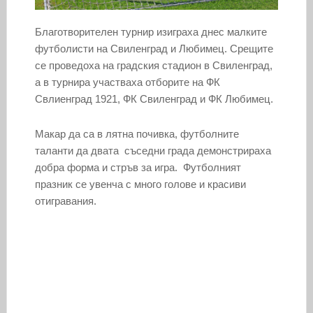
Благотворителен турнир изиграха днес малките
футболисти на Свиленград и Любимец. Срещите
се проведоха на градския стадион в Свиленград,
а в турнира участваха отборите на ФК
Свлиенград 1921, ФК Свиленград и ФК Любимец.
Макар да са в лятна почивка, футболните
таланти да двата съседни града демонстрираха
добра форма и стръв за игра. Футболният
празник се увенча с много голове и красиви
отигравания.