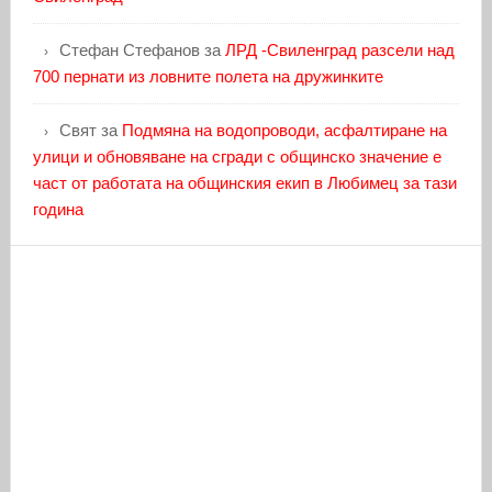
Стефан Стефанов
за
ЛРД -Свиленград разсели над
700 пернати из ловните полета на дружинките
Свят
за
Подмяна на водопроводи, асфалтиране на
улици и обновяване на сгради с общинско значение е
част от работата на общинския екип в Любимец за тази
година