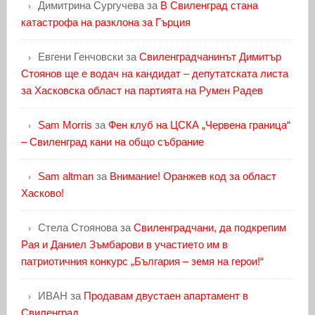
Димитрина Сургучева
за
В Свиленград стана
катастрофа на разклона за Гърция
Евгени Генчовски
за
Свиленградчанинът Димитър
Стоянов ще е водач на кандидат – депутатската листа
за Хасковска област на партията на Румен Радев
Sam Morris
за
Фен клуб на ЦСКА „Червена граница“
– Свиленград кани на общо събрание
Sam altman
за
Внимание! Оранжев код за област
Хасково!
Стела Стоянова
за
Свиленградчани, да подкрепим
Рая и Даниел Зъмбарови в участието им в
патриотичния конкурс „България – земя на герои!“
ИВАН
за
Продавам двустаен апартамент в
Свиленград