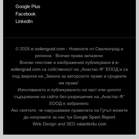
Google Plus
Facebook
LinkedIn
© 2026
e-svilengrad.com
- Новините от Свиленград и
региона · Всички права запазени.
Всички текстове и изображения публикувани в
e-
svilengrad.com
са собственост на „Анастас-Ф“ ЕООД и са
под закрила на „Закона за авторското право и сродните
им права“.
Използването и публикуването на част или цялото
съдържание на сайта без разрешение на „Анастас-Ф“
ЕООД е забранено.
Ако смятате, че нарушаваме правилата на Гугъл можете
да направите за нас тук
Google Spam Report
Web Design and SEO
valantin4u.com