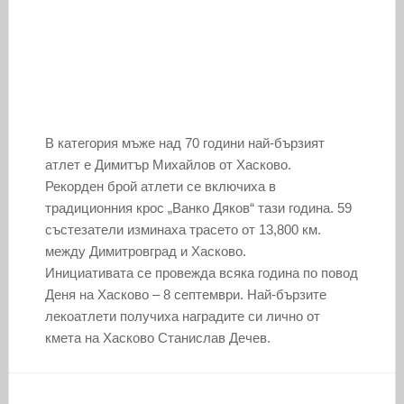
В категория мъже над 70 години най-бързият
атлет е Димитър Михайлов от Хасково.
Рекорден брой атлети се включиха в
традиционния крос „Ванко Дяков“ тази година. 59
състезатели изминаха трасето от 13,800 км.
между Димитровград и Хасково.
Инициативата се провежда всяка година по повод
Деня на Хасково – 8 септември. Най-бързите
лекоатлети получиха наградите си лично от
кмета на Хасково Станислав Дечев.