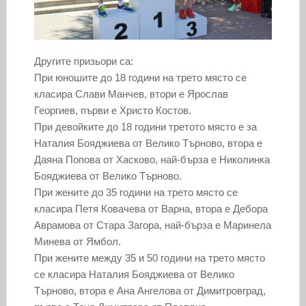
Другите призьори са:
При юношите до 18 години на трето място се
класира Слави Манчев, втори е Ярослав
Георгиев, първи е Христо Костов.
При девойките до 18 години третото място е за
Наталия Бояджиева от Велико Търново, втора е
Даяна Попова от Хасково, най-бърза е Николинка
Бояджиева от Велико Търново.
При жените до 35 години на трето място се
класира Петя Ковачева от Варна, втора е Дебора
Аврамова от Стара Загора, най-бърза е Маринела
Минева от Ямбол.
При жените между 35 и 50 години на трето място
се класира Наталия Бояджиева от Велико
Търново, втора е Ана Ангелова от Димитровград,