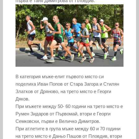
първа е Таня Димитрова от Пловдив.
В категория мъже-елит първото място си
поделиха Иван Попов от Стара Загора и Стилян
Златков от Дряново, на трето място е Георги
Дяков.
При мъжете между 50- 60 години на трето място е
Румен Зидаров от Първомай, втори е Георги
Семковски, първи е Величко Димитров.
При атлетите в група мъже между 60 и 70 години
на трето място е Даньо Пашов от Пловдив, втори