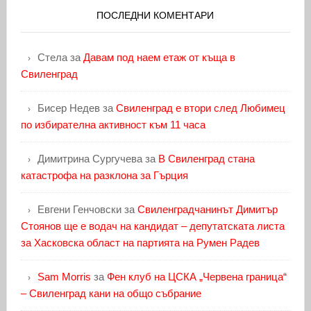
ПОСЛЕДНИ КОМЕНТАРИ
Стела
за
Давам под наем етаж от къща в
Свиленград
Бисер Недев
за
Свиленград е втори след Любимец
по избирателна активност към 11 часа
Димитрина Сургучева
за
В Свиленград стана
катастрофа на разклона за Гърция
Евгени Генчовски
за
Свиленградчанинът Димитър
Стоянов ще е водач на кандидат – депутатската листа
за Хасковска област на партията на Румен Радев
Sam Morris
за
Фен клуб на ЦСКА „Червена граница“
– Свиленград кани на общо събрание