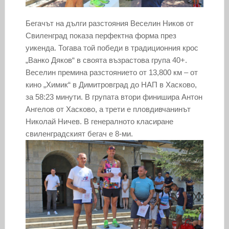
Бегачът на дълги разстояния Веселин Ников от
Свиленград показа перфектна форма през
уикенда. Тогава той победи в традиционния крос
„Ванко Дяков“ в своята възрастова група 40+.
Веселин премина разстоянието от 13,800 км – от
кино „Химик“ в Димитровград до НАП в Хасково,
за 58:23 минути. В групата втори финишира Антон
Ангелов от Хасково, а трети е пловдивчанинът
Николай Ничев. В генералното класиране
свиленградският бегач е 8-ми.