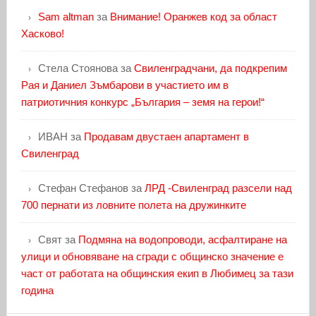
Sam altman
за
Внимание! Оранжев код за област
Хасково!
Стела Стоянова
за
Свиленградчани, да подкрепим
Рая и Даниел Зъмбарови в участието им в
патриотичния конкурс „България – земя на герои!“
ИВАН
за
Продавам двустаен апартамент в
Свиленград
Стефан Стефанов
за
ЛРД -Свиленград разсели над
700 пернати из ловните полета на дружинките
Свят
за
Подмяна на водопроводи, асфалтиране на
улици и обновяване на сгради с общинско значение е
част от работата на общинския екип в Любимец за тази
година