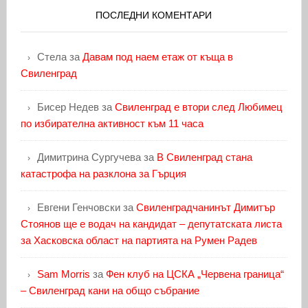
ПОСЛЕДНИ КОМЕНТАРИ
Стела
за
Давам под наем етаж от къща в
Свиленград
Бисер Недев
за
Свиленград е втори след Любимец
по избирателна активност към 11 часа
Димитрина Сургучева
за
В Свиленград стана
катастрофа на разклона за Гърция
Евгени Генчовски
за
Свиленградчанинът Димитър
Стоянов ще е водач на кандидат – депутатската листа
за Хасковска област на партията на Румен Радев
Sam Morris
за
Фен клуб на ЦСКА „Червена граница“
– Свиленград кани на общо събрание