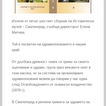
Излезе от печат шестият сборник на Исторически
музей – Свиленград, съобщи директорът Елена
Митева.
Той е посветен на здравеопазването в нашия
край.
От дълбока древност човек се грижи за своето
оцеляване и здраве, трупа през вековете опит в
тази насока, но за система на организирано
здравеопазване можем да говорим у нас едва
след Освобождението от османско владичество
(1878 г.).
В Свиленград и региона грижата за здравето на