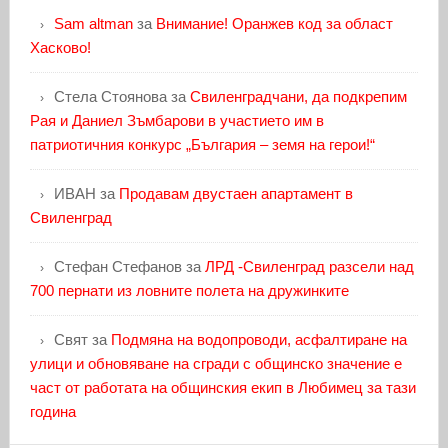
Sam altman
за
Внимание! Оранжев код за област
Хасково!
Стела Стоянова
за
Свиленградчани, да подкрепим
Рая и Даниел Зъмбарови в участието им в
патриотичния конкурс „България – земя на герои!“
ИВАН
за
Продавам двустаен апартамент в
Свиленград
Стефан Стефанов
за
ЛРД -Свиленград разсели над
700 пернати из ловните полета на дружинките
Свят
за
Подмяна на водопроводи, асфалтиране на
улици и обновяване на сгради с общинско значение е
част от работата на общинския екип в Любимец за тази
година