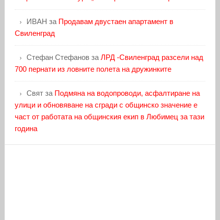
ИВАН
за
Продавам двустаен апартамент в
Свиленград
Стефан Стефанов
за
ЛРД -Свиленград разсели над
700 пернати из ловните полета на дружинките
Свят
за
Подмяна на водопроводи, асфалтиране на
улици и обновяване на сгради с общинско значение е
част от работата на общинския екип в Любимец за тази
година