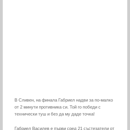
В Сливен, на финала Габриел надви за по-малко
от 2 минути противника си. Той го победи с
технически туш и без да му даде точка!
Габриел Василев е първи сред 21 състезатели от