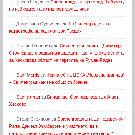
Бисер Недев
за
Свиленград е втори след Любимец
по избирателна активност към 11 часа
Димитрина Сургучева
за
В Свиленград стана
катастрофа на разклона за Гърция
Евгени Генчовски
за
Свиленградчанинът Димитър
Стоянов ще е водач на кандидат – депутатската листа
за Хасковска област на партията на Румен Радев
Sam Morris
за
Фен клуб на ЦСКА „Червена граница“
– Свиленград кани на общо събрание
Sam altman
за
Внимание! Оранжев код за област
Хасково!
Стела Стоянова
за
Свиленградчани, да подкрепим
Рая и Даниел Зъмбарови в участието им в
патриотичния конкурс „България – земя на герои!“