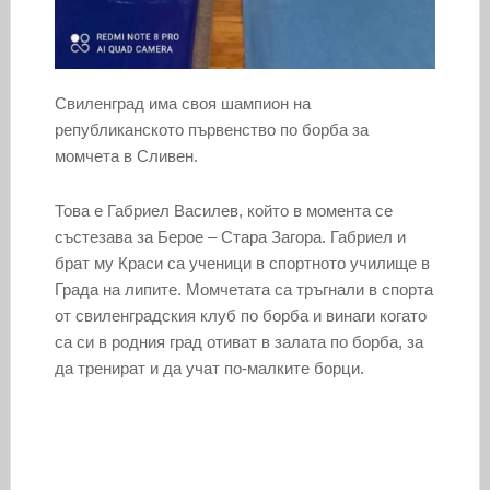
Свиленград има своя шампион на
републиканското първенство по борба за
момчета в Сливен.
Това е Габриел Василев, който в момента се
състезава за Берое – Стара Загора. Габриел и
брат му Краси са ученици в спортното училище в
Града на липите. Момчетата са тръгнали в спорта
от свиленградския клуб по борба и винаги когато
са си в родния град отиват в залата по борба, за
да тренират и да учат по-малките борци.