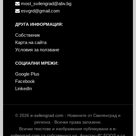
most_svilengrad@abv.bg
esvgrd@gmail.com
ДРУГА ИНФОРМАЦИЯ:
Собственик
Карта на сайта
Условия за ползване
СОЦИАЛНИ МРЕЖИ:
Google Plus
Facebook
LinkedIn
© 2026
e-svilengrad.com
- Новините от Свиленград и
региона · Всички права запазени.
Всички текстове и изображения публикувани в
e-
svilengrad.com
са собственост на „Анастас-Ф“ ЕООД и са