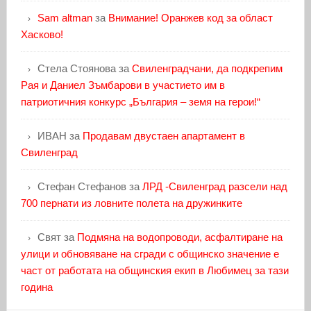
Sam altman
за
Внимание! Оранжев код за област
Хасково!
Стела Стоянова
за
Свиленградчани, да подкрепим
Рая и Даниел Зъмбарови в участието им в
патриотичния конкурс „България – земя на герои!“
ИВАН
за
Продавам двустаен апартамент в
Свиленград
Стефан Стефанов
за
ЛРД -Свиленград разсели над
700 пернати из ловните полета на дружинките
Свят
за
Подмяна на водопроводи, асфалтиране на
улици и обновяване на сгради с общинско значение е
част от работата на общинския екип в Любимец за тази
година