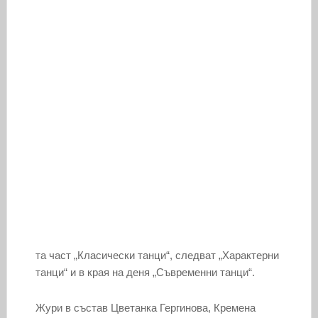
та част „Класически танци“, следват „Характерни
танци“ и в края на деня „Съвременни танци“.
Жури в състав Цветанка Гергинова, Кремена