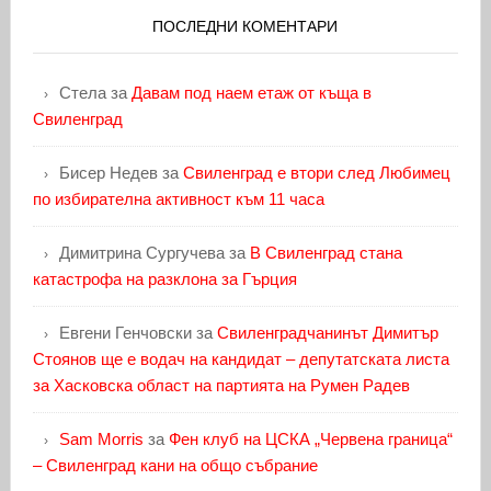
ПОСЛЕДНИ КОМЕНТАРИ
Стела
за
Давам под наем етаж от къща в
Свиленград
Бисер Недев
за
Свиленград е втори след Любимец
по избирателна активност към 11 часа
Димитрина Сургучева
за
В Свиленград стана
катастрофа на разклона за Гърция
Евгени Генчовски
за
Свиленградчанинът Димитър
Стоянов ще е водач на кандидат – депутатската листа
за Хасковска област на партията на Румен Радев
Sam Morris
за
Фен клуб на ЦСКА „Червена граница“
– Свиленград кани на общо събрание