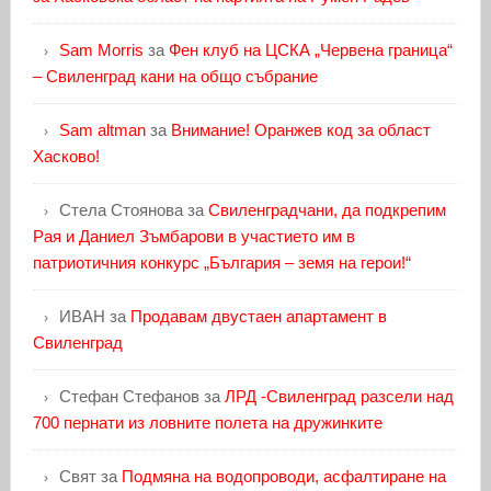
Sam Morris
за
Фен клуб на ЦСКА „Червена граница“
– Свиленград кани на общо събрание
Sam altman
за
Внимание! Оранжев код за област
Хасково!
Стела Стоянова
за
Свиленградчани, да подкрепим
Рая и Даниел Зъмбарови в участието им в
патриотичния конкурс „България – земя на герои!“
ИВАН
за
Продавам двустаен апартамент в
Свиленград
Стефан Стефанов
за
ЛРД -Свиленград разсели над
700 пернати из ловните полета на дружинките
Свят
за
Подмяна на водопроводи, асфалтиране на