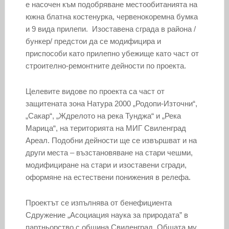
е насочен към подобряване местообитанията на
южна блатна костенурка, червенокоремна бумка
и 9 вида прилепи. Изоставена сграда в района /
бункер/ предстои да се модифицира и
приспособи като прилепно убежище като част от
строително-ремонтните дейности по проекта.
Целевите видове по проекта са част от
защитената зона Натура 2000 „Родопи-Източни“,
„Сакар“, „Ждрелото на река Тунджа“ и „Река
Марица“, на територията на МИГ Свиленград
Ареал. Подобни дейности ще се извършват и на
други места – възстановяване на стари чешми,
модифициране на стари и изоставени сгради,
оформяне на естествени понижения в релефа.
Проектът се изпълнява от бенефициента
Сдружение „Асоциация наука за природата” в
партньорство с община Свиленград. Общата му