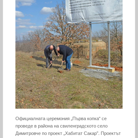
Официалната церемония „Първа копка“ се
проведе в района на свиленградското село
Димитровче по проект „Хабитат Сакар”. Проектът