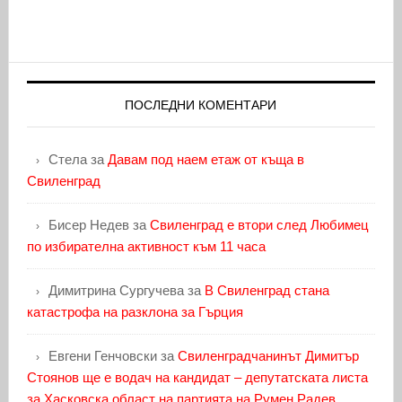
ПОСЛЕДНИ КОМЕНТАРИ
Стела
за
Давам под наем етаж от къща в
Свиленград
Бисер Недев
за
Свиленград е втори след Любимец
по избирателна активност към 11 часа
Димитрина Сургучева
за
В Свиленград стана
катастрофа на разклона за Гърция
Евгени Генчовски
за
Свиленградчанинът Димитър
Стоянов ще е водач на кандидат – депутатската листа
за Хасковска област на партията на Румен Радев