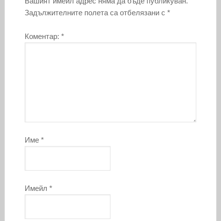
Вашият имейл адрес няма да бъде публикуван.
Задължителните полета са отбелязани с
*
Коментар:
*
Име
*
Имейл
*