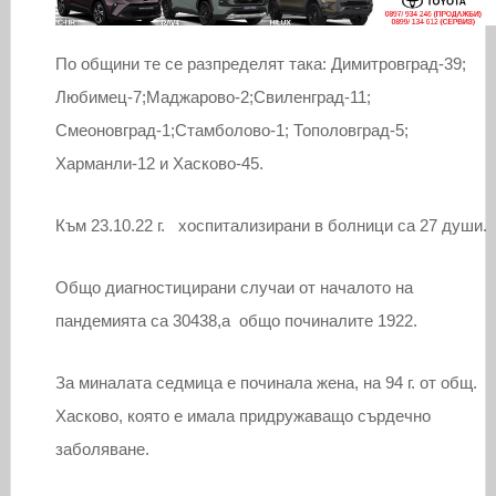
По общини те се разпределят така: Димитровград-39;
Любимец-7;Маджарово-2;Свиленград-11;
Смеоновград-1;Стамболово-1; Тополовград-5;
Харманли-12 и Хасково-45.
Към 23.10.22 г. хоспитализирани в болници са 27 души.
Общо диагностицирани случаи от началото на
пандемията са 30438,а общо починалите 1922.
За миналата седмица е починала жена, на 94 г. от общ.
Хасково, която е имала придружаващо сърдечно
заболяване.