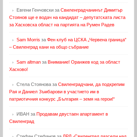
Евгени Генчовски
за
Свиленградчанинът Димитър
Стоянов ще е водач на кандидат – депутатската листа
за Хасковска област на партията на Румен Радев
Sam Morris
за
Фен клуб на ЦСКА „Червена граница“
– Свиленград кани на общо събрание
Sam altman
за
Внимание! Оранжев код за област
Хасково!
Стела Стоянова
за
Свиленградчани, да подкрепим
Рая и Даниел Зъмбарови в участието им в
патриотичния конкурс „България – земя на герои!“
ИВАН
за
Продавам двустаен апартамент в
Свиленград
Стефан Стефанов
за
ЛРД -Свиленград разсели над