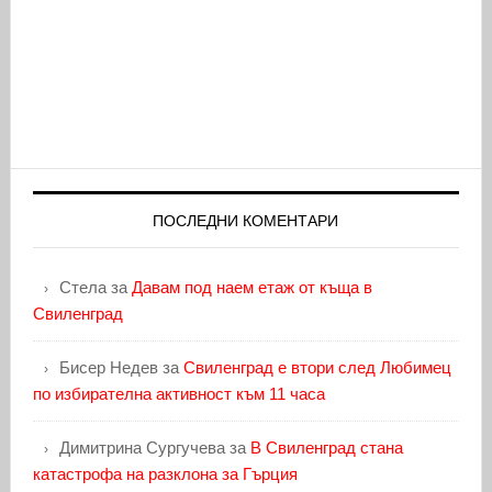
ПОСЛЕДНИ КОМЕНТАРИ
Стела
за
Давам под наем етаж от къща в
Свиленград
Бисер Недев
за
Свиленград е втори след Любимец
по избирателна активност към 11 часа
Димитрина Сургучева
за
В Свиленград стана
катастрофа на разклона за Гърция