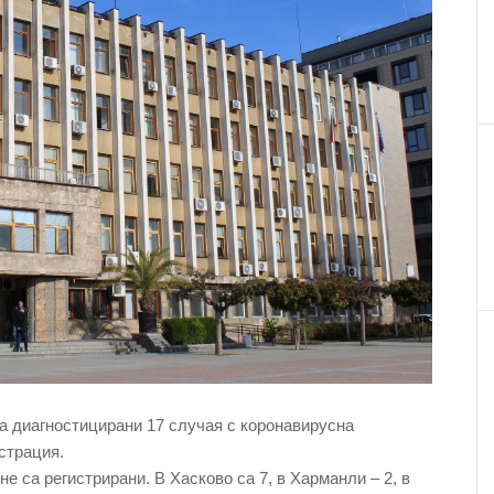
 са диагностицирани 17 случая с коронавирусна
страция.
не са регистрирани. В Хасково са 7, в Харманли – 2, в