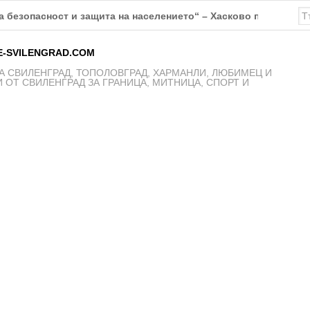
К Свиленград – 1921 получават нови екипи
E-SVILENGRAD.COM
 СВИЛЕНГРАД, ТОПОЛОВГРАД, ХАРМАНЛИ, ЛЮБИМЕЦ И
 ОТ СВИЛЕНГРАД ЗА ГРАНИЦА, МИТНИЦА, СПОРТ И