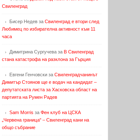
Свиленград
Бисер Недев
за
Свиленград е втори след
Любимец по избирателна активност към 11
часа
Димитрина Сургучева
за
В Свиленград
стана катастрофа на разклона за Гърция
Евгени Генчовски
за
Свиленградчанинът
Димитър Стоянов ще е водач на кандидат –
депутатската листа за Хасковска област на
партията на Румен Радев
Sam Morris
за
Фен клуб на ЦСКА
„Червена граница“ – Свиленград кани на
общо събрание