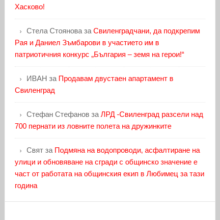
Хасково!
Стела Стоянова
за
Свиленградчани, да подкрепим
Рая и Даниел Зъмбарови в участието им в
патриотичния конкурс „България – земя на герои!“
ИВАН
за
Продавам двустаен апартамент в
Свиленград
Стефан Стефанов
за
ЛРД -Свиленград разсели над
700 пернати из ловните полета на дружинките
Свят
за
Подмяна на водопроводи, асфалтиране на
улици и обновяване на сгради с общинско значение е
част от работата на общинския екип в Любимец за тази
година