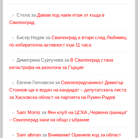
Стела
за
Давам под наем етаж от къща в
Свиленград
Бисер Недев
за
Свиленград е втори след Любимец
по избирателна активност към 11 часа
Димитрина Сургучева
за
В Свиленград стана
катастрофа на разклона за Гърция
Евгени Генчовски
за
Свиленградчанинът Димитър
Стоянов ще е водач на кандидат – депутатската листа
за Хасковска област на партията на Румен Радев
Sam Morris
за
Фен клуб на ЦСКА „Червена граница“
– Свиленград кани на общо събрание
Sam altman
за
Внимание! Оранжев код за област