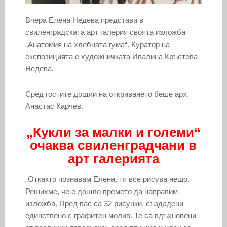
Вчера Елена Недева представи в
свиленградската арт галерия своята изложба
„Анатомия на хлебната гума“. Куратор на
експозицията е художничката Ивалина Кръстева-
Недева.
Сред гостите дошли на откриването беше арх.
Анастас Карчев.
„Кукли за малки и големи“
очаква свиленградчани в
арт галерията
„Откакто познавам Елена, тя все рисува нещо.
Решихме, че е дошло времето да направим
изложба. Пред вас са 32 рисунки, създадени
единствено с графитен молив. Те са вдъхновени