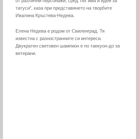
от различни персонажи, сред тях има и идеи за
татуси“, каза при представянето на творбите
Ивалина Кръстева-Недева.
Елена Недева е родом от Свиленград. Тя
известна с разностранните си интереси.
Двукратен световен шампион е по таекуон-до за
ветерани.