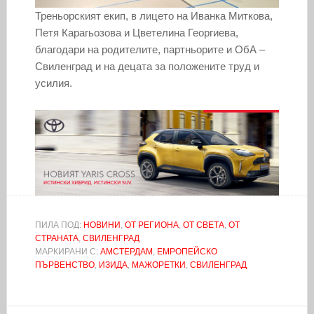
Треньорският екип, в лицето на Иванка Миткова,
Петя Карагьозова и Цветелина Георгиева,
благодари на родителите, партньорите и ОбА –
Свиленград и на децата за положените труд и
усилия.
ПИЛА ПОД:
НОВИНИ
,
ОТ РЕГИОНА
,
ОТ СВЕТА
,
ОТ
СТРАНАТА
,
СВИЛЕНГРАД
МАРКИРАНИ С:
АМСТЕРДАМ
,
ЕМРОПЕЙСКО
ПЪРВЕНСТВО
,
ИЗИДА
,
МАЖОРЕТКИ
,
СВИЛЕНГРАД