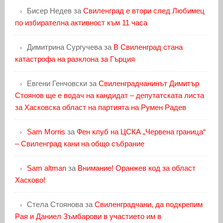
Бисер Недев
за
Свиленград е втори след Любимец
по избирателна активност към 11 часа
Димитрина Сургучева
за
В Свиленград стана
катастрофа на разклона за Гърция
Евгени Генчовски
за
Свиленградчанинът Димитър
Стоянов ще е водач на кандидат – депутатската листа
за Хасковска област на партията на Румен Радев
Sam Morris
за
Фен клуб на ЦСКА „Червена граница“
– Свиленград кани на общо събрание
Sam altman
за
Внимание! Оранжев код за област
Хасково!
Стела Стоянова
за
Свиленградчани, да подкрепим
Рая и Даниел Зъмбарови в участието им в