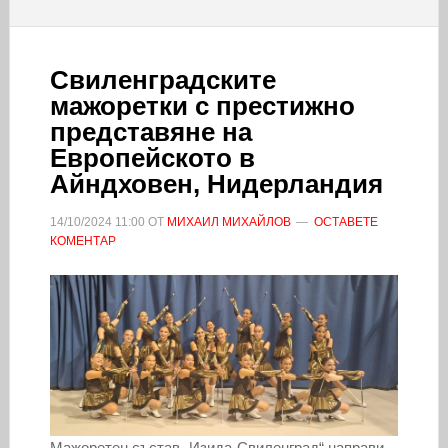
Свиленградските
мажоретки с престижно
представяне на
Европейското в
Айндховен, Нидерландия
14/10/2024
11:00
ОТ
МИХАИЛ МИХАЙЛОВ
ОСТАВЕТЕ
КОМЕНТАР
Мажоретен състав „Изида-Свиленград“ направи