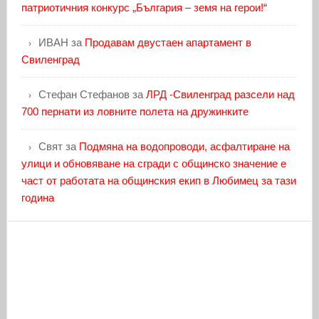
патриотичния конкурс „България – земя на герои!“
ИВАН
за
Продавам двустаен апартамент в
Свиленград
Стефан Стефанов
за
ЛРД -Свиленград разсели над
700 пернати из ловните полета на дружинките
Свят
за
Подмяна на водопроводи, асфалтиране на
улици и обновяване на сгради с общинско значение е
част от работата на общинския екип в Любимец за тази
година