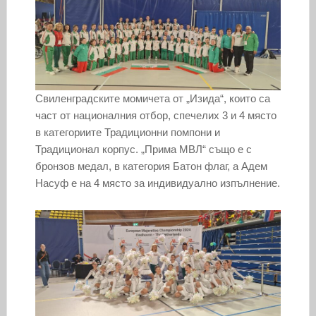
Свиленградските момичета от „Изида“, които са
част от националния отбор, спечелих 3 и 4 място
в категориите Традиционни помпони и
Традиционал корпус. „Прима МВЛ“ също е с
бронзов медал, в категория Батон флаг, а Адем
Насуф е на 4 място за индивидуално изпълнение.