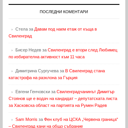
ПОСЛЕДНИ КОМЕНТАРИ
Стела
за
Давам под наем етаж от къща в
Свиленград
Бисер Недев
за
Свиленград е втори след Любимец
по избирателна активност към 11 часа
Димитрина Сургучева
за
В Свиленград стана
катастрофа на разклона за Гърция
Евгени Генчовски
за
Свиленградчанинът Димитър
Стоянов ще е водач на кандидат – депутатската листа
за Хасковска област на партията на Румен Радев
Sam Morris
за
Фен клуб на ЦСКА „Червена граница“
– Свиленград кани на общо събрание