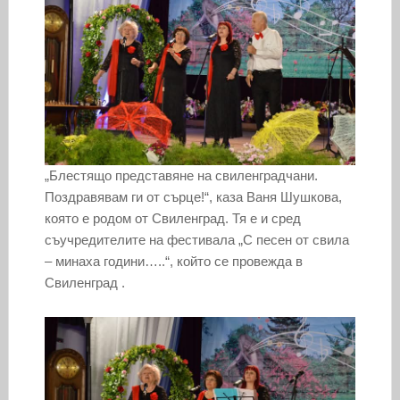
„Блестящо представяне на свиленградчани.
Поздравявам ги от сърце!“, каза Ваня Шушкова,
която е родом от Свиленград. Тя е и сред
съучредителите на фестивала „С песен от свила
– минаха години…..“, който се провежда в
Свиленград .