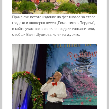
Приключи петото издание на фестивала за стара
градска и шлагерна песен „Романтика в Пордим“,
в който участваха и свиленградски изпълнители,
съобщи Ваня Шушкова, член на журито.