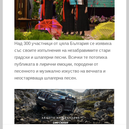
Над 300 участници от цяла България се изявиха
със своите изпълнения на незабравимите стари
градски и шлагерни песни. Всички те потопиха
публиката в лирични емоции, породени от
песенното и музикално изкуство на вечната и
неостаряваща шлагерна песен.