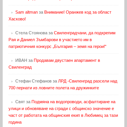
Sam altman
за
Внимание! Оранжев код за област
Хасково!
Стела Стоянова
за
Свиленградчани, да подкрепим
Рая и Даниел Зъмбарови в участието им в
патриотичния конкурс „България – земя на герои!“
ИВАН
за
Продавам двустаен апартамент в
Свиленград
Стефан Стефанов
за
ЛРД -Свиленград разсели над
700 пернати из ловните полета на дружинките
Свят
за
Подмяна на водопроводи, асфалтиране на
улици и обновяване на сгради с общинско значение е
част от работата на общинския екип в Любимец за тази
година