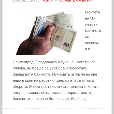
15/01/2010
19:21
ОТ
ADMIN
ОСТАВЕТЕ КОМЕНТАР
Ментета
на 50-
левови
банкноти
се
появиха
и в
Свиленград. Продавачка в тукашен магазин се
оплака, че без да се усети са й пробутали
фалшивата банкнота. Измамата излязла на яве
едва в края на работния ден, когато се отчита
оборота. Жената останала като гръмната, когато
след по-сериозно вглеждане, открила менте
банкнотата, но вече било късно. Дори […]