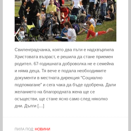
Свиленградчанка, която два пъти е надхвърлила
Христовата възраст, е решила да стане приемен
родител. 67-годишната доброволка не е семейна
и няма деца. Тя вече е подала необходимите
документи в местната дирекция “Социално
подпомагане” и сега чака да бъде одобрена. Дали
желанието на благородната жена ще се
осъществи, ще стане ясно само след няколко
дни. Дълги […]
ПИЛА ПОД:
НОВИНИ