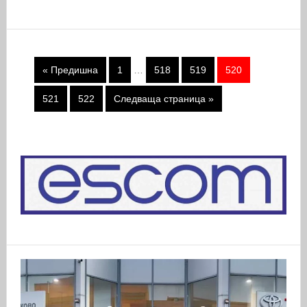
« Предишна
1
…
518
519
520
521
522
Следваща страница »