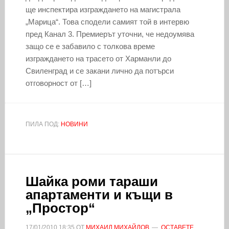
ще инспектира изграждането на магистрала
„Марица“. Това сподели самият той в интервю
пред Канал 3. Премиерът уточни, че недоумява
защо се е забавило с толкова време
изграждането на трасето от Харманли до
Свиленград и се закани лично да потърси
отговорност от […]
ПИЛА ПОД:
НОВИНИ
Шайка роми тараши
апартаменти и къщи в
„Простор“
17/01/2010
18:35
ОТ
МИХАИЛ МИХАЙЛОВ
ОСТАВЕТЕ