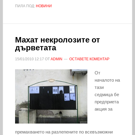
ПИЛА ПОД:
НОВИНИ
Махат некролозите от
дърветата
15/01/2010
12:17
ОТ
ADMIN
ОСТАВЕТЕ КОМЕНТАР
От
началото на
тази
седмица бе
предприета
акция за
премахването на разлепените по всевъзможни