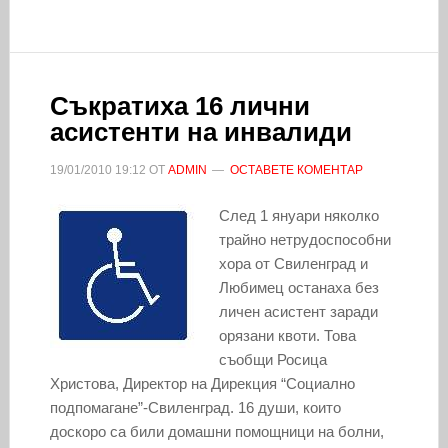
Съкратиха 16 лични
асистенти на инвалиди
19/01/2010
19:12
ОТ
ADMIN
ОСТАВЕТЕ КОМЕНТАР
След 1 януари няколко
трайно нетрудоспособни
хора от Свиленград и
Любимец останаха без
личен асистент заради
орязани квоти. Това
съобщи Росица
Христова, Директор на Дирекция “Социално
подпомагане”-Свиленград. 16 души, които
доскоро са били домашни помощници на болни,