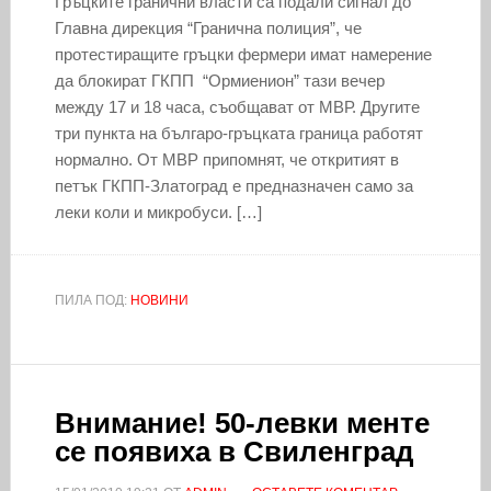
Гръцките гранични власти са подали сигнал до
Главна дирекция “Гранична полиция”, че
протестиращите гръцки фермери имат намерение
да блокират ГКПП “Ормиенион” тази вечер
между 17 и 18 часа, съобщават от МВР. Другите
три пункта на българо-гръцката граница работят
нормално. От МВР припомнят, че откритият в
петък ГКПП-Златоград е предназначен само за
леки коли и микробуси. […]
ПИЛА ПОД:
НОВИНИ
Внимание! 50-левки менте
се появиха в Свиленград