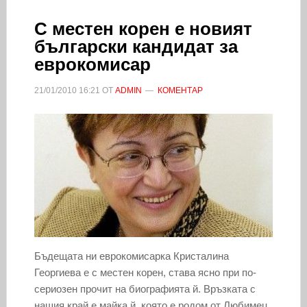
С местен корен е новият
български кандидат за
еврокомисар
21/01/2010
16:21
ОТ
ADMIN
КОМЕНТАР
Бъдещата ни еврокомисарка Кристалина
Георгиева e с местен корен, става ясно при по-
сериозен прочит на биографията й. Връзката с
нашия край е майка й, която е родом от Любимец.