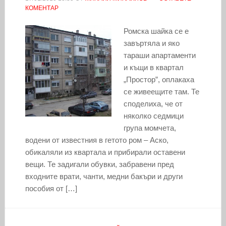
КОМЕНТАР
Ромска шайка се е
завъртяла и яко
тараши апартаменти
и къщи в квартал
„Простор”, оплакаха
се живеещите там. Те
споделиха, че от
няколко седмици
група момчета,
водени от известния в гетото ром – Аско,
обикаляли из квартала и прибирали оставени
вещи. Те задигали обувки, забравени пред
входните врати, чанти, медни бакъри и други
пособия от […]