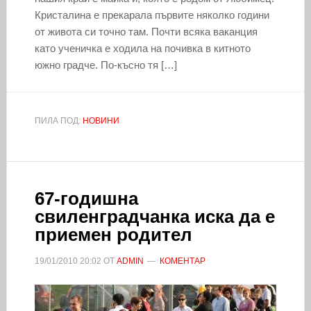
Кристалина е прекарала първите няколко години
от живота си точно там. Почти всяка ваканция
като ученичка е ходила на почивка в китното
южно градче. По-късно тя […]
ПИЛА ПОД:
НОВИНИ
67-годишна
свиленградчанка иска да е
приемен родител
19/01/2010
20:02
ОТ
ADMIN
КОМЕНТАР