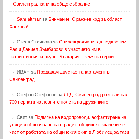
– Свиленград кани на общо събрание
Sam altman
за
Внимание! Оранжев код за област
Хасково!
Стела Стоянова
за
Свиленградчани, да подкрепим
Рая и Даниел Зъмбарови в участието им в
патриотичния конкурс „България – земя на герои!“
ИВАН
за
Продавам двустаен апартамент в
Свиленград
Стефан Стефанов
за
ЛРД -Свиленград разсели над
700 пернати из ловните полета на дружинките
Свят
за
Подмяна на водопроводи, асфалтиране на
улици и обновяване на сгради с общинско значение е
част от работата на общинския екип в Любимец за тази