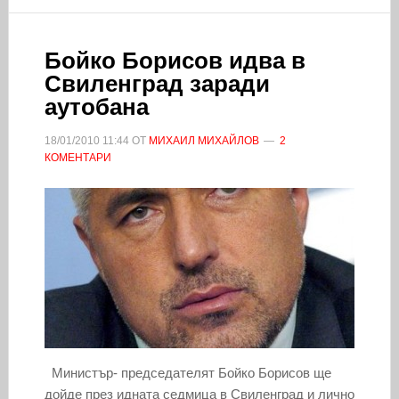
Бойко Борисов идва в
Свиленград заради
аутобана
18/01/2010
11:44
ОТ
МИХАИЛ МИХАЙЛОВ
2
КОМЕНТАРИ
Министър- председателят Бойко Борисов ще
дойде през идната седмица в Свиленград и лично