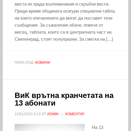
места из града възпоменания и скръбни вести.
Преди време общината осигури специални табла,
на които опечалените да могат да поставят тези
съобщения. За съжаление обаче, повече от
месец, таблата, които са в централната част на
Свиленград, стоят полупразни. За сметка на […]
ПИЛА ПОД:
НОВИНИ
ВиК врътна кранчетата на
13 абонати
15/01/2010
0:23
ОТ
ADMIN
КОМЕНТАР
На 13