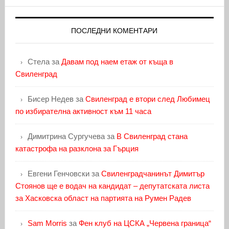
ПОСЛЕДНИ КОМЕНТАРИ
Стела
за
Давам под наем етаж от къща в
Свиленград
Бисер Недев
за
Свиленград е втори след Любимец
по избирателна активност към 11 часа
Димитрина Сургучева
за
В Свиленград стана
катастрофа на разклона за Гърция
Евгени Генчовски
за
Свиленградчанинът Димитър
Стоянов ще е водач на кандидат – депутатската листа
за Хасковска област на партията на Румен Радев
Sam Morris
за
Фен клуб на ЦСКА „Червена граница“