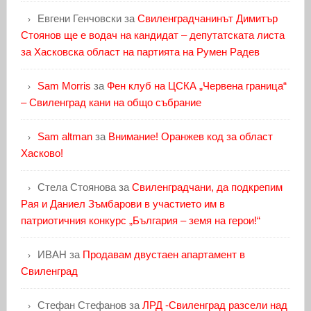
Евгени Генчовски
за
Свиленградчанинът Димитър
Стоянов ще е водач на кандидат – депутатската листа
за Хасковска област на партията на Румен Радев
Sam Morris
за
Фен клуб на ЦСКА „Червена граница“
– Свиленград кани на общо събрание
Sam altman
за
Внимание! Оранжев код за област
Хасково!
Стела Стоянова
за
Свиленградчани, да подкрепим
Рая и Даниел Зъмбарови в участието им в
патриотичния конкурс „България – земя на герои!“
ИВАН
за
Продавам двустаен апартамент в
Свиленград
Стефан Стефанов
за
ЛРД -Свиленград разсели над