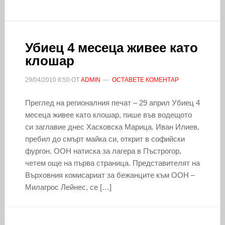
Убиец 4 месеца живее като
клошар
29/04/2010
8:50
ОТ
ADMIN
ОСТАВЕТЕ КОМЕНТАР
Преглед на регионалния печат – 29 април Убиец 4
месеца живее като клошар, пише във водещото
си заглавие днес Хасковска Марица. Иван Илиев,
пребил до смърт майка си, открит в софийски
фургон. ООН натиска за лагера в Пъстрогор,
четем още на първа страница. Представителят на
Върховния комисариат за бежанците към ООН –
Милагрос Лейнес, се […]