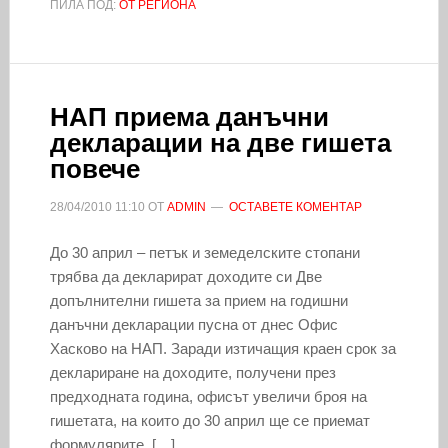
ПИЛА ПОД:
ОТ РЕГИОНА
НАП приема данъчни
декларации на две гишета
повече
28/04/2010
11:10
ОТ
ADMIN
ОСТАВЕТЕ КОМЕНТАР
До 30 април – петък и земеделските стопани
трябва да декларират доходите си Две
допълнителни гишета за прием на годишни
данъчни декларации пусна от днес Офис
Хасково на НАП. Заради изтичащия краен срок за
деклариране на доходите, получени през
предходната година, oфисът увеличи броя на
гишетата, на които до 30 април ще се приемат
формулярите. […]