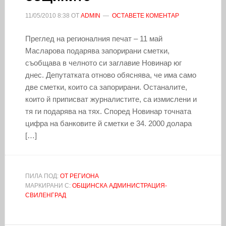
11/05/2010
8:38
ОТ
ADMIN
ОСТАВЕТЕ КОМЕНТАР
Преглед на регионалния печат – 11 май
Масларова подарява запорирани сметки,
съобщава в челното си заглавие Новинар юг
днес. Депутатката отново обяснява, че има само
две сметки, които са запорирани. Останалите,
които й приписват журналистите, са измислени и
тя ги подарява на тях. Според Новинар точната
цифра на банковите й сметки е 34. 2000 долара
[…]
ПИЛА ПОД:
ОТ РЕГИОНА
МАРКИРАНИ С:
ОБЩИНСКА АДМИНИСТРАЦИЯ-
СВИЛЕНГРАД