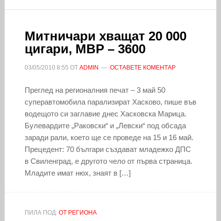
Митничари хващат 20 000
цигари, МВР – 3600
03/05/2010
8:55
ОТ
ADMIN
ОСТАВЕТЕ КОМЕНТАР
Преглед на регионалния печат – 3 май 50
суперавтомобила парализират Хасково, пише във
водещото си заглавие днес Хасковска Марица.
Булевардите „Раковски“ и „Левски“ под обсада
заради рали, което ще се проведе на 15 и 16 май.
Прецедент: 70 българи създават младежко ДПС
в Свиленград, е другото чело от първа страница.
Младите имат нюх, знаят в […]
ПИЛА ПОД:
ОТ РЕГИОНА