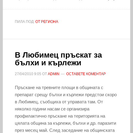
ПИЛА ПОД:
ОТ РЕГИОНА
В Любимец пръскат за
бълхи и кърлежи
27/04/2010
9:05
ОТ
ADMIN
ОСТАВЕТЕ КОМЕНТАР
Пръскане на тревните площи в общината с
препарат срещу бълхи и кърлежи предстои скоро
в Любимец, съобщиха от управата там. От
няколко години насам се организира
профилактично пръскане на територията на
цялата община за кърлежи, бълхи и др. паразити
през месец май. След заседание на общинската