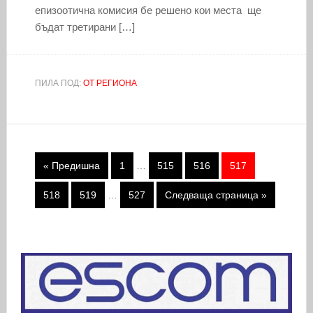
епизоотична комисия бе решено кои места ще
бъдат третирани […]
ПИЛА ПОД:
ОТ РЕГИОНА
« Предишна
1
…
515
516
517
518
519
…
527
Следваща страница »