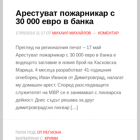
Арестуват пожарникар с
30 000 евро в банка
17/05/2010
11:17
ОТ
МИХАИЛ МИХАЙЛОВ
КОМЕНТАР
Преглед на регионалния печат – 17 май
Арестуват пожарникар с 30 000 евро в банка е
водещото заглавие в новия брой на Хасковска
Марица. 4 месеца разработват 41-годишния
огнеборец Иван Иванов от Димитровград, налагат
му домашен арест. Според разследващите
служителят на МВР се е занимавал с лихварска
дейност. Днес съдът решава за друг
димитровградски лихвар […]
ПИЛА ПОД:
ОТ РЕГИОНА
МАРКИРАНИ С:
КРИМИ