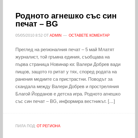
Родното агнешко със син
печат – BG
05/05/2010
8:52
ОТ
ADMIN
ОСТАВЕТЕ КОМЕНТАР
Преглед на регионалния печат – 5 май Млатят
журналист, той гръмна единия, съобщава на
първа страница Новинар юг. Валери Добрев вади
пищов, защото го ритат у тях, според родата на
ранения медиите са пристрастни. Поводът за
скандала между Валери Добрев и простреляния
Благой Йорданов е детска игра. Родното агнешко
със син печат – BG, информира вестникът. […]
ПИЛА ПОД:
ОТ РЕГИОНА