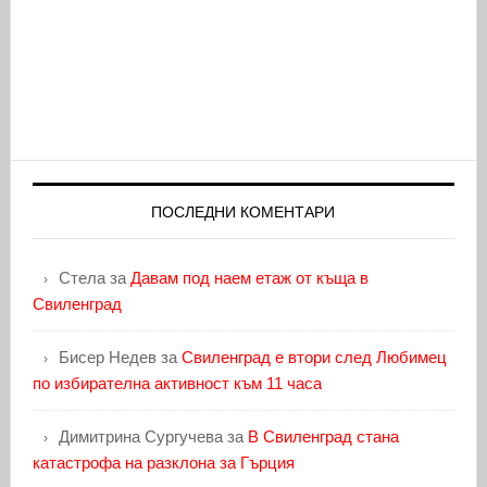
ПОСЛЕДНИ КОМЕНТАРИ
Стела
за
Давам под наем етаж от къща в
Свиленград
Бисер Недев
за
Свиленград е втори след Любимец
по избирателна активност към 11 часа
Димитрина Сургучева
за
В Свиленград стана
катастрофа на разклона за Гърция