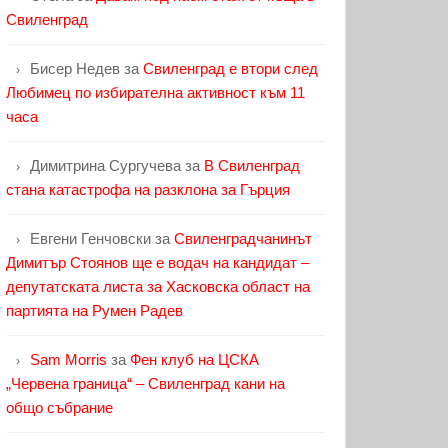
Свиленград
Бисер Недев
за
Свиленград е втори след
Любимец по избирателна активност към 11
часа
Димитрина Сургучева
за
В Свиленград
стана катастрофа на разклона за Гърция
Евгени Генчовски
за
Свиленградчанинът
Димитър Стоянов ще е водач на кандидат –
депутатската листа за Хасковска област на
партията на Румен Радев
Sam Morris
за
Фен клуб на ЦСКА
„Червена граница“ – Свиленград кани на
общо събрание