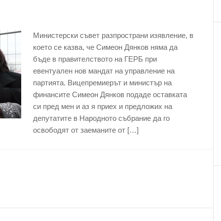
Министерски съвет разпространи изявление, в
което се казва, че Симеон Дянков няма да
бъде в правителството на ГЕРБ при
евентуален нов мандат на управление на
партията. Вицепремиерът и министър на
финансите Симеон Дянков подаде оставката
си пред мен и аз я приех и предложих на
депутатите в Народното събрание да го
освободят от заеманите от […]