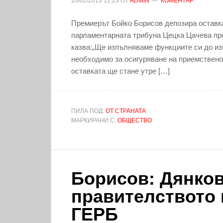
20/02/2013
12:23
ОТ
ADMIN
КОМЕНТАР
Премиерът Бойко Борисов депозира оставка
парламентарната трибуна Цецка Цачева про
казва:„Ще изпълняваме функциите си до из
необходимо за осигуряване на приемственос
оставката ще стане утре […]
ПИЛА ПОД:
ОТ СТРАНАТА
МАРКИРАНИ С:
ОБЩЕСТВО
Борисов: Дянков
правителството 
ГЕРБ