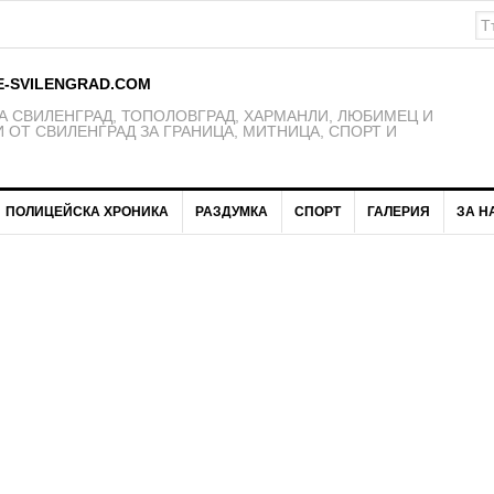
рити в дебрите на историята/снимки/
E-SVILENGRAD.COM
 СВИЛЕНГРАД, ТОПОЛОВГРАД, ХАРМАНЛИ, ЛЮБИМЕЦ И
 ОТ СВИЛЕНГРАД ЗА ГРАНИЦА, МИТНИЦА, СПОРТ И
ПОЛИЦЕЙСКА ХРОНИКА
РАЗДУМКА
СПОРТ
ГАЛЕРИЯ
ЗА Н