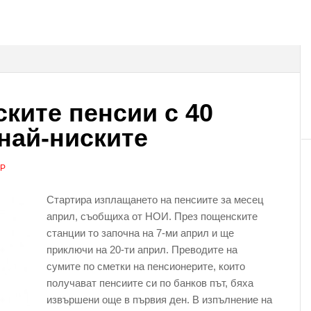
ките пенсии с 40
 най-ниските
АР
Стартира изплащането на пенсиите за месец
април, съобщиха от НОИ. През пощенските
станции то започна на 7-ми април и ще
приключи на 20-ти април. Преводите на
сумите по сметки на пенсионерите, които
получават пенсиите си по банков път, бяха
извършени още в първия ден. В изпълнение на