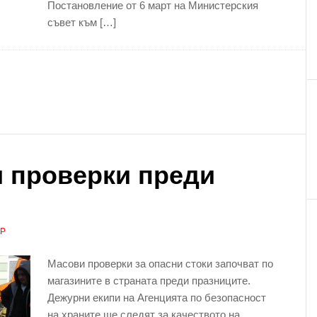
Постановление от 6 март на Министерския
съвет към […]
 проверки преди
АР
Масови проверки за опасни стоки започват по
магазините в страната преди празниците.
Дежурни екипи на Агенцията по безопасност
на храните ще следят за качеството на