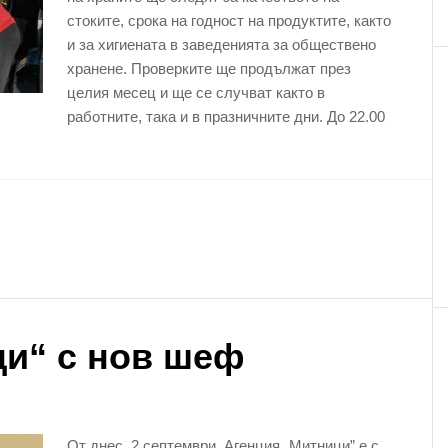
стоките, срока на годност на продуктите, както
и за хигиената в заведенията за обществено
хранене. Проверките ще продължат през
целия месец и ще се случват както в
работните, така и в празничните дни. До 22.00
ци“ с нов шеф
От днес, 2 септември, Агенция „Митници” е с