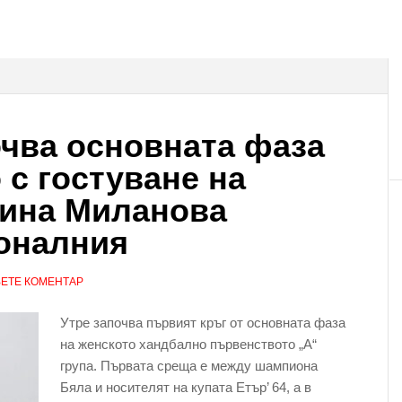
чва основната фаза
 с гостуване на
тина Миланова
ионалния
ЕТЕ КОМЕНТАР
Утре започва първият кръг от основната фаза
на женското хандбално първенството „А“
група. Първата среща е между шампиона
Бяла и носителят на купата Етър’ 64, а в