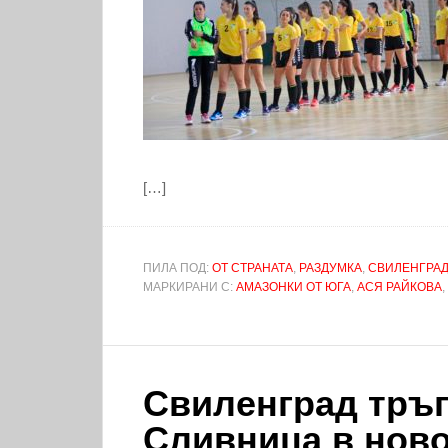
[…]
ПИЛА ПОД:
ОТ СТРАНАТА
,
РАЗДУМКА
,
СВИЛЕНГРА
МАРКИРАНИ С:
АМАЗОНКИ ОТ ЮГА
,
АСЯ РАЙКОВА
,
Свиленград тръг
Сливница в нов