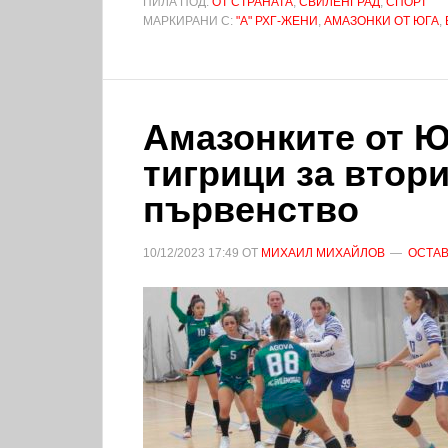
ПИЛА ПОД:
ОТ СТРАНАТА
,
СВИЛЕНГРАД
,
СПОРТ
МАРКИРАНИ С:
"А" РХГ-ЖЕНИ
,
АМАЗОНКИ ОТ ЮГА
,
Амазонките от Ю
тигрици за втор
първенство
10/12/2023
17:49
ОТ
МИХАИЛ МИХАЙЛОВ
ОСТАВ