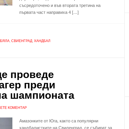
съсредоточено и във втората третина на
първата част направиха 4 […]
БЯЛА
,
СВИЕНГРАД
,
ХАНДБАЛ
ще проведе
агер преди
на шампионата
ЕТЕ КОМЕНТАР
Амазонките от Юга, както са популярни
хандбалистките на Свиленград, се събират за