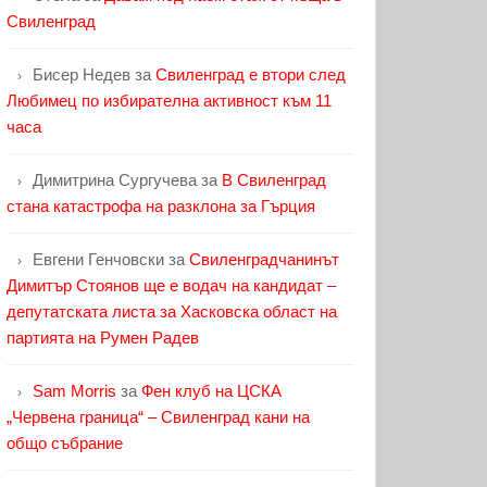
Свиленград
Бисер Недев
за
Свиленград е втори след
Любимец по избирателна активност към 11
часа
Димитрина Сургучева
за
В Свиленград
стана катастрофа на разклона за Гърция
Евгени Генчовски
за
Свиленградчанинът
Димитър Стоянов ще е водач на кандидат –
депутатската листа за Хасковска област на
партията на Румен Радев
Sam Morris
за
Фен клуб на ЦСКА
„Червена граница“ – Свиленград кани на
общо събрание