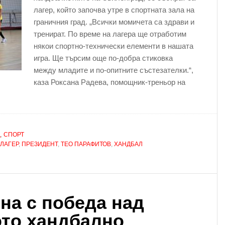
лагер, който започва утре в спортната зала на
граничния град. „Всички момичета са здрави и
тренират. По време на лагера ще отработим
някои спортно-технически елементи в нашата
игра. Ще търсим още по-добра стиковка
между младите и по-опитните състезателки.“,
каза Роксана Радева, помощник-треньор на
Д
,
СПОРТ
ЛАГЕР
,
ПРЕЗИДЕНТ
,
ТЕО ПАРАФИТОВ
,
ХАНДБАЛ
на с победа над
ото хандбално