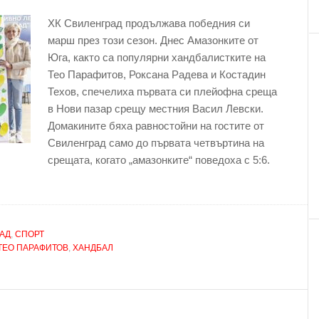
ХК Свиленград продължава победния си
марш през този сезон. Днес Амазонките от
Юга, както са популярни хандбалистките на
Тео Парафитов, Роксана Радева и Костадин
Техов, спечелиха първата си плейофна среща
в Нови пазар срещу местния Васил Левски.
Домакините бяха равностойни на гостите от
Свиленград само до първата четвъртина на
срещата, когато „амазонките“ поведоха с 5:6.
АД
,
СПОРТ
ТЕО ПАРАФИТОВ
,
ХАНДБАЛ