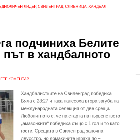
ЕДНОЛИЧЕН ЛИДЕР
,
СВИЛЕНГРАД
,
СЛИВНИЦА
,
ХАНДБАЛ
га подчиниха Белите
и път в хандбалното
ЕТЕ КОМЕНТАР
Хандбалистките на Свиленград победиха
Бяла с 28:27 и така нанесоха втора загуба на
международната селекция от две срещи.
Любопитното е, че на старта на първенството
„амазонките“ победиха също с 1 гол и то като
гости. Срещата в Свиленград започна
двуостро, но домакините играха по –