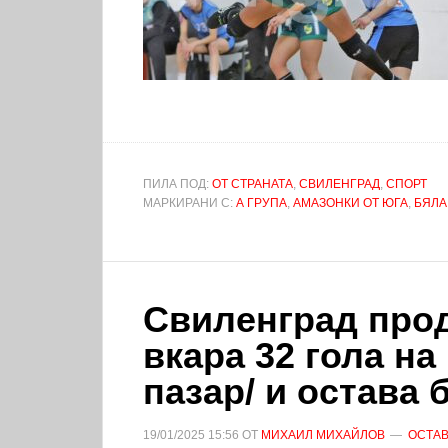
ПИЛА ПОД:
ОТ СТРАНАТА
,
СВИЛЕНГРАД
,
СПОРТ
МАРКИРАНИ С:
А ГРУПА
,
АМАЗОНКИ ОТ ЮГА
,
БЯЛА
Свиленград прод
вкара 32 гола на
пазар/ и остава 
19/01/2025
15:56
ОТ
МИХАИЛ МИХАЙЛОВ
ОСТАВ