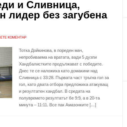
ди и Сливница,
н лидер без загубена
ЕТЕ КОМЕНТАР
Тотка Дойкинова, в пореден мач,
непробиваема на вратата, вади 5 дузпи
Хандбалистките продължават с победите.
Днес те се наложиха като домакини над
Сливница с 33:28. Първата част тръгна гол за
гол, като двата отбора предложиха атакуващ
и резултатен хандбал. В средата на
полувремето резултатът бе 9:9, а в 20-та
минута – 11:11. Все пак Амазонките […]