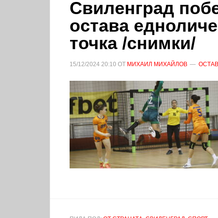
Свиленград побе
остава едноличе
точка /снимки/
15/12/2024
20:10
ОТ
МИХАИЛ МИХАЙЛОВ
ОСТАВ