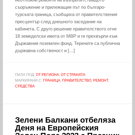
съоръжение и прилежащия път по българо-
турската граница, съобщиха от правителствения
пресцентър след днешното заседание на
кабинета. С друго решение правителството отне
18 земеделски имота от МВР и ги прехвърли към
Държавния поземлен фонд. Терените са публична
държавна собственост и […]
ПИЛА ПОД:
ОТ РЕГИОНА
,
ОТ СТРАНАТА
МАРКИРАНИ С:
ГРАНИЦА
,
ПРАВИТЕЛСТВО
,
РЕМОНТ
,
СРЕДСТВА
Зелени Балкани отбеляза
Деня на Европейския