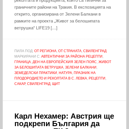
реколтата и продукцията, които са типични за
граничните райони на Тракия. В експозицията на
открито, организирана от Зелени Балкани в
рамките на проекта „Живот за белошипата
ветрушка“ LIFE19 […]
ПИЛА ПОД:
ОТ РЕГИОНА
,
ОТ СТРАНАТА
,
СВИЛЕНГРАД
МАРКИРАНИ С:
АВТЕНТИЧНИ ЗА РАЙОНА РЕЦЕПТИ
,
ГРАНИЦА
,
ДЕН НА ЕВРОПЕЙСКИЯ ЗЕЛЕН ПОЯС
,
ЖИВОТ
ЗА БЕЛОШИПАТА ВЕТРУШКА
,
ЗЕЛЕНИ БАЛКАНИ
,
ЗЕМЕДЕЛСКИ ПРАКТИКИ
,
НАТУРА
,
ПРАЗНИК НА
ПЛОДОРОДИЕТО И РЕКОЛТАТА В С. ЛЕВКА
,
РЕЦЕПТИ
,
САКАР
,
СВИЛЕНГРАД
,
ЩИТ
Карл Нехамер: Австрия ще
подкрепи България да