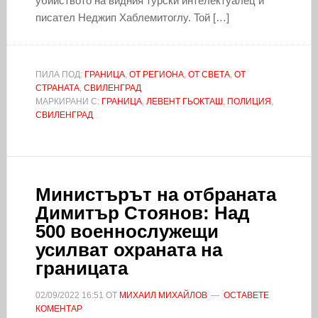
yбийcтвoтo нa видния тypcки интeлeктyaлeц и
пиcaтeл Heджип Xaблeмитoглy. Toй […]
ПИЛА ПОД:
ГРАНИЦА
,
ОТ РЕГИОНА
,
ОТ СВЕТА
,
ОТ
СТРАНАТА
,
СВИЛЕНГРАД
МАРКИРАНИ С:
ГРАНИЦА
,
ЛЕВЕНТ ГЬОКТАШ
,
ПОЛИЦИЯ
,
СВИЛЕНГРАД
Министърът на отбраната
Димитър Стоянов: Над
500 военнослужещи
усилват охраната на
границата
02/09/2022
16:51
ОТ
МИХАИЛ МИХАЙЛОВ
ОСТАВЕТЕ
КОМЕНТАР