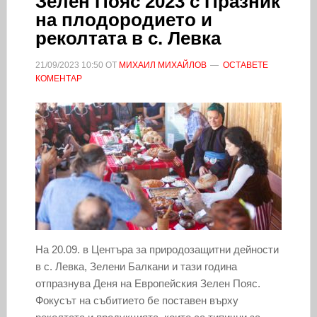
Зелен Пояс 2023 с Празник
на плодородието и
реколтата в с. Левка
21/09/2023
10:50
ОТ
МИХАИЛ МИХАЙЛОВ
ОСТАВЕТЕ
КОМЕНТАР
На 20.09. в Центъра за природозащитни дейности
в с. Левка, Зелени Балкани и тази година
отпразнува Деня на Европейския Зелен Пояс.
Фокусът на събитието бе поставен върху