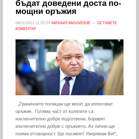
бъдат доведени доста по-
мощни оръжия
08/11/2022
11:35
ОТ
МИХАИЛ МИХАЙЛОВ
ОСТАВЕТЕ
КОМЕНТАР
„Граничните полицаи ще могат да използват
оръжие. Голяма част от колегите са
изключително добре подготвени, боравят
изключително добре с оръжието. Аз лично ще
поема отговорност. Ще посмеят! Уверявам Ви!“,