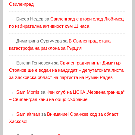
Свиленград
Бисер Недев
за
Свиленград е втори след Любимец
по избирателна активност към 11 часа
Димитрина Сургучева
за
В Свиленград стана
катастрофа на разклона за Гърция
Евгени Генчовски
за
Свиленградчанинът Димитър
Стоянов ще е водач на кандидат – депутатската листа
за Хасковска област на партията на Румен Радев
Sam Morris
за
Фен клуб на ЦСКА „Червена граница“
– Свиленград кани на общо събрание
Sam altman
за
Внимание! Оранжев код за област
Хасково!