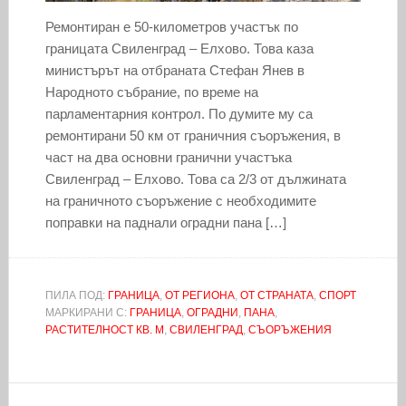
Ремонтиран е 50-километров участък по
границата Свиленград – Елхово. Това каза
министърът на отбраната Стефан Янев в
Народното събрание, по време на
парламентарния контрол. По думите му са
ремонтирани 50 км от граничния съоръжения, в
част на два основни гранични участъка
Свиленград – Елхово. Това са 2/3 от дължината
на граничното съоръжение с необходимите
поправки на паднали оградни пана […]
ПИЛА ПОД:
ГРАНИЦА
,
ОТ РЕГИОНА
,
ОТ СТРАНАТА
,
СПОРТ
МАРКИРАНИ С:
ГРАНИЦА
,
ОГРАДНИ
,
ПАНА
,
РАСТИТЕЛНОСТ КВ. М
,
СВИЛЕНГРАД
,
СЪОРЪЖЕНИЯ