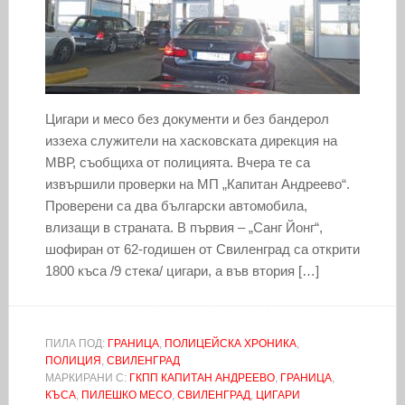
Цигари и месо без документи и без бандерол
иззеха служители на хасковската дирекция на
МВР, съобщиха от полицията. Вчера те са
извършили проверки на МП „Капитан Андреево“.
Проверени са два български автомобила,
влизащи в страната. В първия – „Санг Йонг“,
шофиран от 62-годишен от Свиленград са открити
1800 къса /9 стека/ цигари, а във втория […]
ПИЛА ПОД:
ГРАНИЦА
,
ПОЛИЦЕЙСКА ХРОНИКА
,
ПОЛИЦИЯ
,
СВИЛЕНГРАД
МАРКИРАНИ С:
ГКПП КАПИТАН АНДРЕЕВО
,
ГРАНИЦА
,
КЪСА
,
ПИЛЕШКО МЕСО
,
СВИЛЕНГРАД
,
ЦИГАРИ