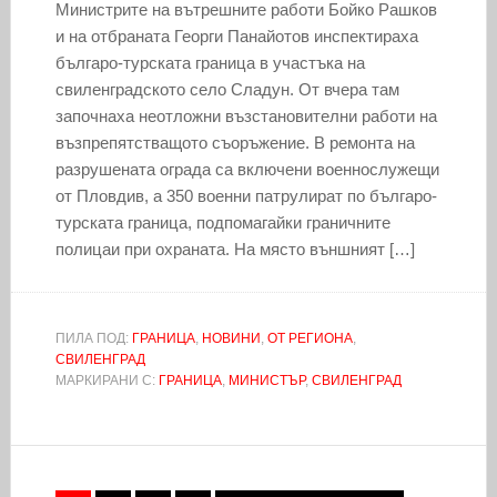
Министрите на вътрешните работи Бойко Рашков
и на отбраната Георги Панайотов инспектираха
българо-турската граница в участъка на
свиленградското село Сладун. От вчера там
започнаха неотложни възстановителни работи на
възпрепятстващото съоръжение. В ремонта на
разрушената ограда са включени военнослужещи
от Пловдив, а 350 военни патрулират по българо-
турската граница, подпомагайки граничните
полицаи при охраната. На място външният […]
ПИЛА ПОД:
ГРАНИЦА
,
НОВИНИ
,
ОТ РЕГИОНА
,
СВИЛЕНГРАД
МАРКИРАНИ С:
ГРАНИЦА
,
МИНИСТЪР
,
СВИЛЕНГРАД