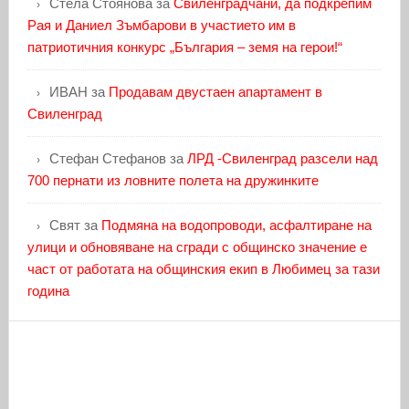
Стела Стоянова
за
Свиленградчани, да подкрепим
Рая и Даниел Зъмбарови в участието им в
патриотичния конкурс „България – земя на герои!“
ИВАН
за
Продавам двустаен апартамент в
Свиленград
Стефан Стефанов
за
ЛРД -Свиленград разсели над
700 пернати из ловните полета на дружинките
Свят
за
Подмяна на водопроводи, асфалтиране на
улици и обновяване на сгради с общинско значение е
част от работата на общинския екип в Любимец за тази
година