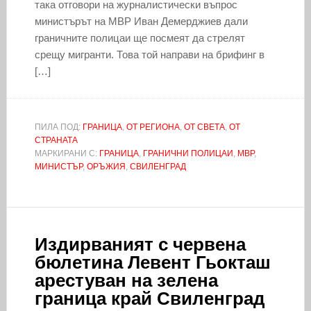
така отговори на журналистически въпрос
министърът на МВР Иван Демерджиев дали
граничните полицаи ще посмеят да стрелят
срещу мигранти. Това той направи на брифинг в
[…]
ПИЛА ПОД:
ГРАНИЦА
,
ОТ РЕГИОНА
,
ОТ СВЕТА
,
ОТ
СТРАНАТА
МАРКИРАНИ С:
ГРАНИЦА
,
ГРАНИЧНИ ПОЛИЦАИ
,
МВР
,
МИНИСТЪР
,
ОРЪЖИЯ
,
СВИЛЕНГРАД
Издирваният с червена
бюлетина Левент Гьокташ
арестуван на зелена
граница край Свиленград