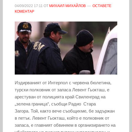
04/09/2022
17:11
ОТ
МИХАИЛ МИХАЙЛОВ
ОСТАВЕТЕ
КОМЕНТАР
Издирваният от Интерпол с червена бюлетина,
турски полковник от запаса Левент Гьокташ, е
арестуван от полицията край Свиленград на
„зелена граница“, съобщи Радио Стара
Загора. Той, както вече съобщихме, бе задържан
в петък. Лeвeнт Гьoктaш, кoйтo e пoлкoвник oт
зaпaca, e глaвният oбвиняeм в opгaнизиpaнeтo нa