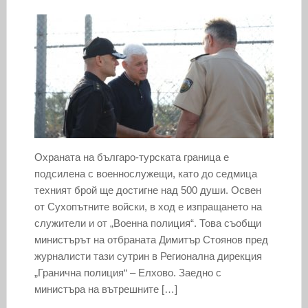
Охраната на българо-турската граница е
подсилена с военнослужещи, като до седмица
техният брой ще достигне над 500 души. Освен
от Сухопътните войски, в ход е изпращането на
служители и от „Военна полиция“. Това съобщи
министърът на отбраната Димитър Стоянов пред
журналисти тази сутрин в Регионална дирекция
„Гранична полиция“ – Елхово. Заедно с
министъра на вътрешните […]