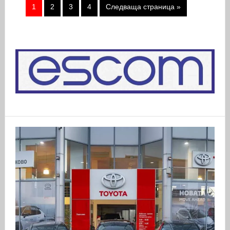
1
2
3
4
Следваща страница »