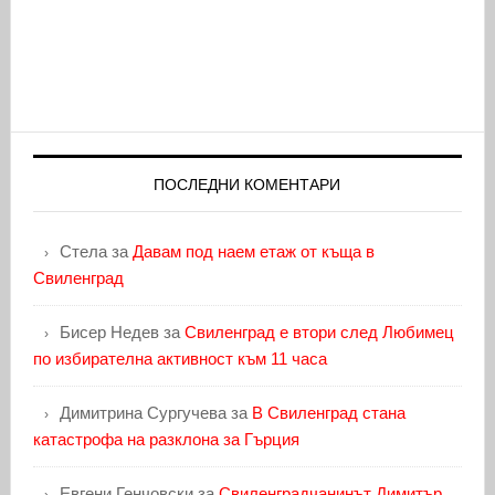
ПОСЛЕДНИ КОМЕНТАРИ
Стела
за
Давам под наем етаж от къща в
Свиленград
Бисер Недев
за
Свиленград е втори след Любимец
по избирателна активност към 11 часа
Димитрина Сургучева
за
В Свиленград стана
катастрофа на разклона за Гърция
Евгени Генчовски
за
Свиленградчанинът Димитър