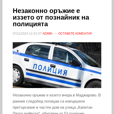
Незаконно оръжие е
иззето от познайник на
полицията
07/11/2024
12:33
ОТ
ADMIN
ОСТАВЕТЕ КОМЕНТАР
Незаконно оръжие е иззето вчера в Маджарово. В
ранния следобед полицаи са извършили
претърсване в частен дом на улица „Капитан
Петко войвода“, обитаван от 51-годишен,