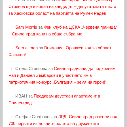
Стоянов ще е водач на кандидат – депутатската листа
за Хасковска област на партията на Румен Радев
Sam Morris
за
Фен клуб на ЦСКА „Червена граница“
– Свиленград кани на общо събрание
Sam altman
за
Внимание! Оранжев код за област
Хасково!
Стела Стоянова
за
Свиленградчани, да подкрепим
Рая и Даниел Зъмбарови в участието им в
патриотичния конкурс „България – земя на герои!“
ИВАН
за
Продавам двустаен апартамент в
Свиленград
Стефан Стефанов
за
ЛРД -Свиленград разсели над
700 пернати из ловните полета на дружинките