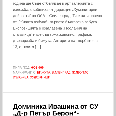
година ще бъде отбелязан в арт галерията с
изложба, съобщиха от дирекция „Хуманитарни
дейности“ на ОбА – Свиленград. Тя е вдъхновена
от „Живата азбука“- първата българска азбука.
Експозицията е озаглавена „Послания на
глаголица“ и ще съдържа живопис, графика,
дърворезба и бижута. Авторите на творбите са
13, от които […]
ПИЛА ПОД:
НОВИНИ
МАРКИРАНИ С:
БИЖУТА
,
ВИЛЕНГРАД
,
ЖИВОПИС
,
ИЗЛОЖБА
,
ХУДОЖНИЦИ
Доминика Ивашина от СУ
„Д-р Петър Берон“-