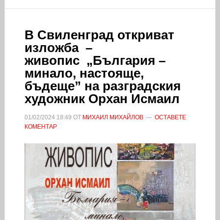
В Свиленград откриват
изложба –
живопис „България –
минало, настояще,
бъдеще” на разградския
художник Орхан Исмаил
01/02/2024
18:49
ОТ
МИХАИЛ МИХАЙЛОВ
ОСТАВЕТЕ
КОМЕНТАР