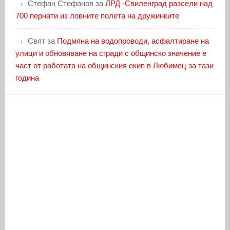
Стефан Стефанов
за
ЛРД -Свиленград разсели над
700 пернати из ловните полета на дружинките
Свят
за
Подмяна на водопроводи, асфалтиране на
улици и обновяване на сгради с общинско значение е
част от работата на общинския екип в Любимец за тази
година