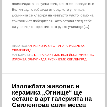
олимпиадата по руски език, която се проведе във
Велинград, съобщиха от средното училище.
Доминика се класира на четвърто място, само на
три точки от победителя, като остави след себе
си ученици от престижното руско училище […]
ПИЛА ПОД:
ОТ РЕГИОНА
,
ОТ СТРАНАТА
,
РАЗДУМКА
,
СВИЛЕНГРАД
МАРКИРАНИ С:
БЪЛГАРСКИ ЕЗИК
,
ВОЛЕЙБОЛ
,
ЖИВОПИС
,
ИЗЛОЖБА
,
ОЛИМПИАДА
,
РУСКИ ЕЗИК
,
СВИЛЕНГРАД
Изложбата живопис и
керамика „Огнище“ ще
остане в арт галерията на
Свиленград един месец