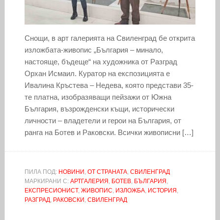
Снощи, в арт галерията на Свиленград бе открита
изложбата-живопис „България – минало,
настояще, бъдеще“ на художника от Разград
Орхан Исмаил. Куратор на експозицията е
Ивалина Кръстева – Недева, която представи 35-
те платна, изобразяващи пейзажи от Южна
България, възрожденски къщи, исторически
личности – владетели и герои на България, от
ранга на Ботев и Раковски. Всички живописни […]
ПИЛА ПОД:
НОВИНИ
,
ОТ СТРАНАТА
,
СВИЛЕНГРАД
МАРКИРАНИ С:
АРТГАЛЕРИЯ
,
БОТЕВ
,
БЪЛГАРИЯ
,
ЕКСПРЕСИОНИСТ
,
ЖИВОПИС
,
ИЗЛОЖБА
,
ИСТОРИЯ
,
РАЗГРАД
,
РАКОВСКИ
,
СВИЛЕНГРАД