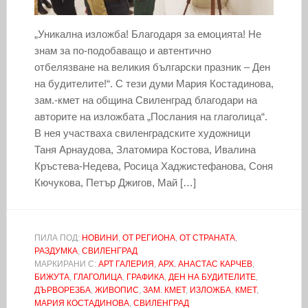
„Уникална изложба! Благодаря за емоцията! Не
знам за по-подобаващо и автентично
отбелязване на великия български празник – Ден
на будителите!“. С тези думи Мария Костадинова,
зам.-кмет на община Свиленград благодари на
авторите на изложбата „Послания на глаголица“.
В нея участваха свиленградските художници
Таня Арнаудова, Златомира Костова, Ивалина
Кръстева-Недева, Росица Хаджистефанова, Соня
Кючукова, Петър Джигов, Май […]
ПИЛА ПОД:
НОВИНИ
,
ОТ РЕГИОНА
,
ОТ СТРАНАТА
,
РАЗДУМКА
,
СВИЛЕНГРАД
МАРКИРАНИ С:
АРТ ГАЛЕРИЯ
,
АРХ. АНАСТАС КАРЧЕВ
,
БИЖУТА
,
ГЛАГОЛИЦА
,
ГРАФИКА
,
ДЕН НА БУДИТЕЛИТЕ
,
ДЪРВОРЕЗБА
,
ЖИВОПИС
,
ЗАМ. КМЕТ
,
ИЗЛОЖБА
,
КМЕТ
,
МАРИЯ КОСТАДИНОВА
,
СВИЛЕНГРАД