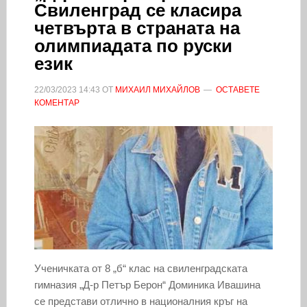
Свиленград се класира
четвърта в страната на
олимпиадата по руски
език
22/03/2023
14:43
ОТ
МИХАИЛ МИХАЙЛОВ
ОСТАВЕТЕ
КОМЕНТАР
Ученичката от 8 „б“ клас на свиленградската
гимназия „Д-р Петър Берон“ Доминика Ивашина
се представи отлично в националния кръг на