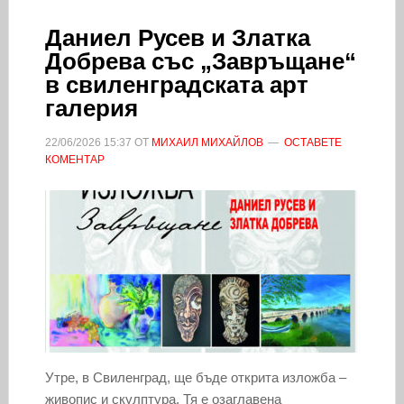
Даниел Русев и Златка
Добрева със „Завръщане“
в свиленградската арт
галерия
22/06/2026
15:37
ОТ
МИХАИЛ МИХАЙЛОВ
ОСТАВЕТЕ
КОМЕНТАР
Утре, в Свиленград, ще бъде открита изложба –
живопис и скулптура. Тя е озаглавена