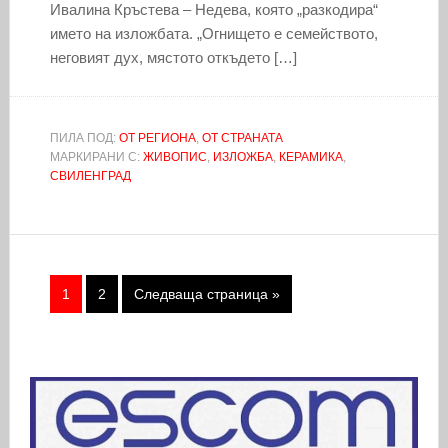
Ивалина Кръстева – Недева, която „разкодира“
името на изложбата. „Огнището е семейството,
неговият дух, мястото откъдето […]
ПИЛА ПОД:
ОТ РЕГИОНА
,
ОТ СТРАНАТА
МАРКИРАНИ С:
ЖИВОПИС
,
ИЗЛОЖБА
,
КЕРАМИКА
,
СВИЛЕНГРАД
1
2
Следваща страница »