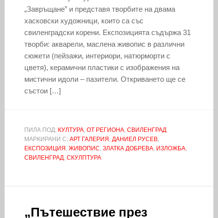
„Завръщане” и представя творбите на двама
хасковски художници, които са със
свиленградски корени. Експозицията съдържа 31
творби: акварели, маслена живопис в различни
сюжети (пейзажи, интериори, натюрморти с
цветя), керамични пластики с изображения на
мистични идоли – пазители. Откриването ще се
състои […]
ПИЛА ПОД:
КУЛТУРА
,
ОТ РЕГИОНА
,
СВИЛЕНГРАД
МАРКИРАНИ С:
АРТ ГАЛЕРИЯ
,
ДАНИЕЛ РУСЕВ
,
ЕКСПОЗИЦИЯ
,
ЖИВОПИС
,
ЗЛАТКА ДОБРЕВА
,
ИЗЛОЖБА
,
СВИЛЕНГРАД
,
СКУЛПТУРА
„Пътешествие през