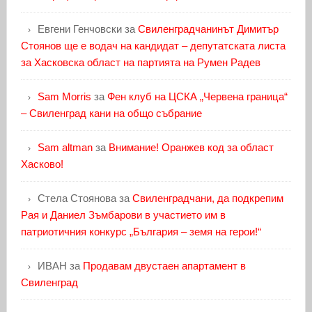
Евгени Генчовски
за
Свиленградчанинът Димитър
Стоянов ще е водач на кандидат – депутатската листа
за Хасковска област на партията на Румен Радев
Sam Morris
за
Фен клуб на ЦСКА „Червена граница“
– Свиленград кани на общо събрание
Sam altman
за
Внимание! Оранжев код за област
Хасково!
Стела Стоянова
за
Свиленградчани, да подкрепим
Рая и Даниел Зъмбарови в участието им в
патриотичния конкурс „България – земя на герои!“
ИВАН
за
Продавам двустаен апартамент в
Свиленград