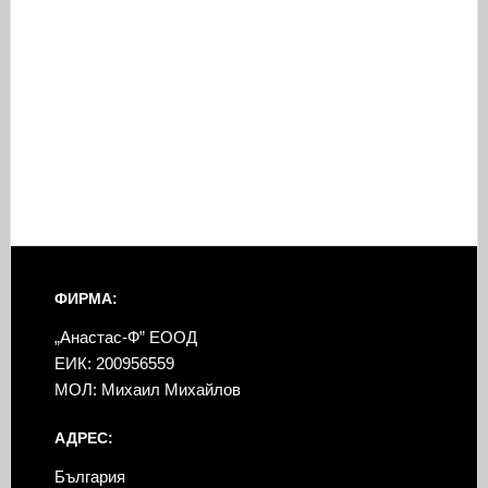
ФИРМА:
„Анастас-Ф” ЕООД
ЕИК: 200956559
МОЛ: Михаил Михайлов
АДРЕС:
България