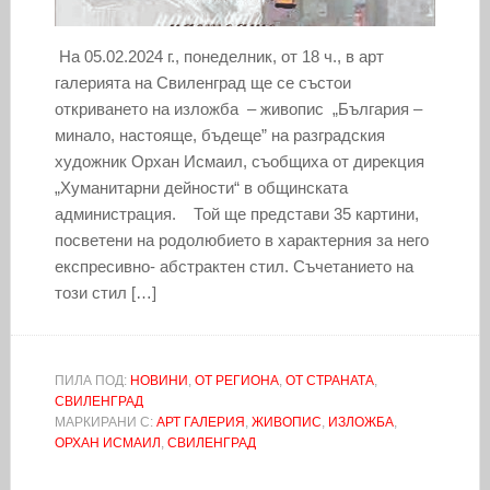
На 05.02.2024 г., понеделник, от 18 ч., в арт
галерията на Свиленград ще се състои
откриването на изложба – живопис „България –
минало, настояще, бъдеще” на разградския
художник Орхан Исмаил, съобщиха от дирекция
„Хуманитарни дейности“ в общинската
администрация. Той ще представи 35 картини,
посветени на родолюбието в характерния за него
експресивно- абстрактен стил. Съчетанието на
този стил […]
ПИЛА ПОД:
НОВИНИ
,
ОТ РЕГИОНА
,
ОТ СТРАНАТА
,
СВИЛЕНГРАД
МАРКИРАНИ С:
АРТ ГАЛЕРИЯ
,
ЖИВОПИС
,
ИЗЛОЖБА
,
ОРХАН ИСМАИЛ
,
СВИЛЕНГРАД