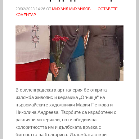
20/02/2023
14:26
ОТ
МИХАИЛ МИХАЙЛОВ
ОСТАВЕТЕ
КОМЕНТАР
В свиленградската арт галерия бе открита
изложба живопис и керамика „Огнище“ на
първомайските художнички Мария Петкова и
Николина Андреева. Творбите са изработени с
различни материали, но ги обединява
колоритността им и дълбоката връзка с
битността на българина. Изложбата откри