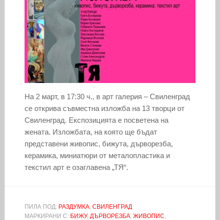
На 2 март, в 17:30 ч., в арт галерия – Свиленград
се открива съвместна изложба на 13 творци от
Свиленград. Експозицията е посветена на
жената. Изложбата, на която ще бъдат
представени живопис, бижута, дърворезба,
керамика, миниатюри от металопластика и
текстил арт е озаглавена „ТЯ“.
ПИЛА ПОД:
РАЗДУМКА
,
СВИЛЕНГРАД
МАРКИРАНИ С:
БИЖУ
,
ДЪРВОРЕЗБА
,
ЖИВОПИС
,