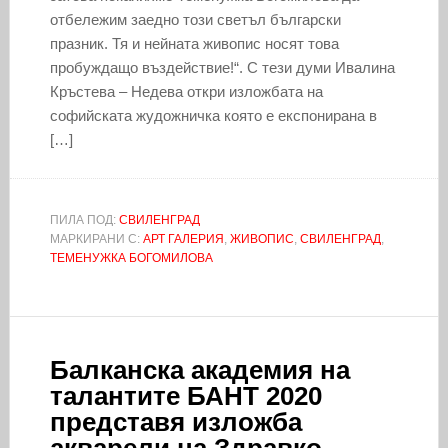
отбележим заедно този светъл български
празник. Тя и нейната живопис носят това
пробуждащо въздействие!“. С тези думи Ивалина
Кръстева – Недева откри изложбата на
софийската жудожничка която е експонирана в
[…]
ПИЛА ПОД:
СВИЛЕНГРАД
МАРКИРАНИ С:
АРТ ГАЛЕРИЯ
,
ЖИВОПИС
,
СВИЛЕНГРАД
,
ТЕМЕНУЖКА БОГОМИЛОВА
Балканска академия на
талантите БАНТ 2020
представя изложба
акварели на Здравко