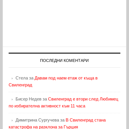
ПОСЛЕДНИ КОМЕНТАРИ
Стела
за
Давам под наем етаж от къща в
Свиленград
Бисер Недев
за
Свиленград е втори след Любимец
по избирателна активност към 11 часа
Димитрина Сургучева
за
В Свиленград стана
катастрофа на разклона за Гърция