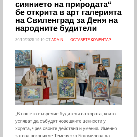
сиянието на природата“
бе открита в арт галерията
на Свиленград за Деня на
народните будители
30/10/2025
19:10
ОТ
ADMIN
ОСТАВЕТЕ КОМЕНТАР
„В нашето съвремие будители са хората, които
успяват да събудят човешките ценности у
хората, чрез своите действия и умения. Именно
затова поканихме Теменужка Богомилова да