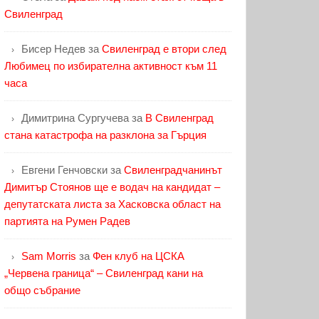
Свиленград
Бисер Недев
за
Свиленград е втори след
Любимец по избирателна активност към 11
часа
Димитрина Сургучева
за
В Свиленград
стана катастрофа на разклона за Гърция
Евгени Генчовски
за
Свиленградчанинът
Димитър Стоянов ще е водач на кандидат –
депутатската листа за Хасковска област на
партията на Румен Радев
Sam Morris
за
Фен клуб на ЦСКА
„Червена граница“ – Свиленград кани на
общо събрание