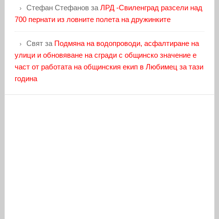
Стефан Стефанов
за
ЛРД -Свиленград разсели над
700 пернати из ловните полета на дружинките
Свят
за
Подмяна на водопроводи, асфалтиране на
улици и обновяване на сгради с общинско значение е
част от работата на общинския екип в Любимец за тази
година