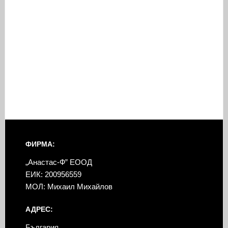
ФИРМА:
„Анастас-Ф” ЕООД
ЕИК: 200956559
МОЛ: Михаил Михайлов
АДРЕС:
България