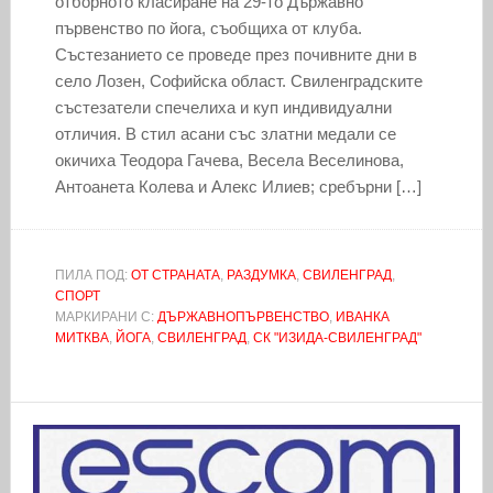
отборното класиране на 29-то Държавно
първенство по йога, съобщиха от клуба.
Състезанието се проведе през почивните дни в
село Лозен, Софийска област. Свиленградските
състезатели спечелиха и куп индивидуални
отличия. В стил асани със златни медали се
окичиха Теодора Гачева, Весела Веселинова,
Антоанета Колева и Алекс Илиев; сребърни […]
ПИЛА ПОД:
ОТ СТРАНАТА
,
РАЗДУМКА
,
СВИЛЕНГРАД
,
СПОРТ
МАРКИРАНИ С:
ДЪРЖАВНОПЪРВЕНСТВО
,
ИВАНКА
МИТКВА
,
ЙОГА
,
СВИЛЕНГРАД
,
СК "ИЗИДА-СВИЛЕНГРАД"