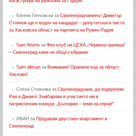
катастрофа на разклона за Гърция
Евгени Генчовски
за
Свиленградчанинът Димитър
Стоянов ще е водач на кандидат – депутатската листа
за Хасковска област на партията на Румен Радев
Sam Morris
за
Фен клуб на ЦСКА „Червена граница“
– Свиленград кани на общо събрание
Sam altman
за
Внимание! Оранжев код за област
Хасково!
Стела Стоянова
за
Свиленградчани, да подкрепим
Рая и Даниел Зъмбарови в участието им в
патриотичния конкурс „България – земя на герои!“
ИВАН
за
Продавам двустаен апартамент в
Свиленград