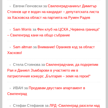
Евгени Генчовски
за
Свиленградчанинът Димитър
Стоянов ще е водач на кандидат – депутатската листа
за Хасковска област на партията на Румен Радев
Sam Morris
за
Фен клуб на ЦСКА „Червена граница“
– Свиленград кани на общо събрание
Sam altman
за
Внимание! Оранжев код за област
Хасково!
Стела Стоянова
за
Свиленградчани, да подкрепим
Рая и Даниел Зъмбарови в участието им в
патриотичния конкурс „България – земя на герои!“
ИВАН
за
Продавам двустаен апартамент в
Свиленград
Стефан Стефанов
за
ЛРД -Свиленград разсели над