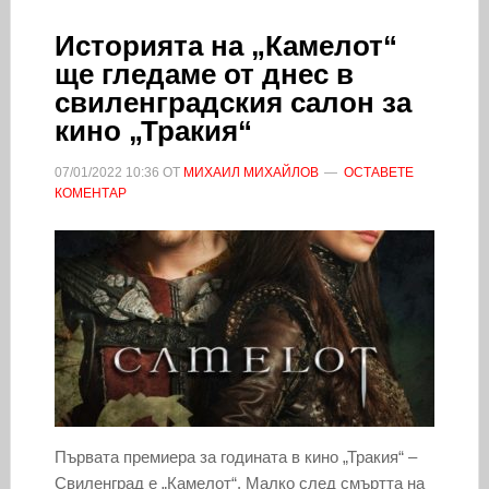
Историята на „Камелот“
ще гледаме от днес в
свиленградския салон за
кино „Тракия“
07/01/2022
10:36
ОТ
МИХАИЛ МИХАЙЛОВ
ОСТАВЕТЕ
КОМЕНТАР
Първата премиера за годината в кино „Тракия“ –
Свиленград е „Камелот“. Малко след смъртта на