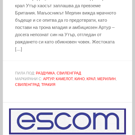
крал Утър хаосът заплашва да превземе
Британия. Магьосникът Мерлин вижда мрачното
бъдеще и се опитва да го предотврати, като
постави на трона младия и амбициозен Артур –
досега непознат син на Утър, отгледан от
раждането си като обикновен човек. Жестоката
[…]
ПИЛА ПОД:
РАЗДУМКА
,
СВИЛЕНГРАД
МАРКИРАНИ С:
АРТУР
,
КАМЕЛОТ
,
КИНО
,
КРАЛ
,
МЕРИЛИН
,
СВИЛЕНГРАД
,
ТРАКИЯ