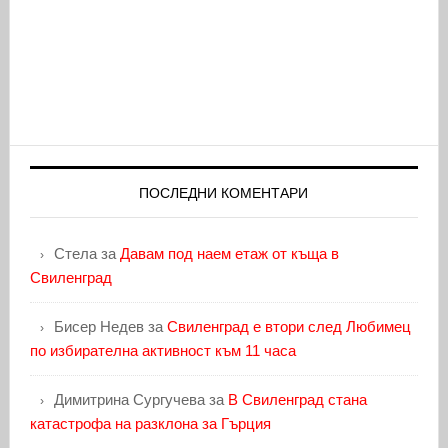
ПОСЛЕДНИ КОМЕНТАРИ
Стела
за
Давам под наем етаж от къща в
Свиленград
Бисер Недев
за
Свиленград е втори след Любимец
по избирателна активност към 11 часа
Димитрина Сургучева
за
В Свиленград стана
катастрофа на разклона за Гърция