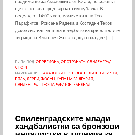
предимство за Амазонките от Юга е, че сезонът
ще се решава пред вярната им публика. В
неделя, от 14:00 часа, момичетата на Тео
Парафитов, Роксана Радева и Костадин Техов
домакинстват на Бяла в дербито на кръга. Белите
тигрици на Виктория Жосан допуснаха две […]
ПИЛА ПОД:
ОТ РЕГИОНА
,
ОТ СТРАНАТА
,
СВИЛЕНГРАД
,
СПОРТ
МАРКИРАНИ С:
АМАЗОНКИТЕ ОТ ЮГА
,
БЕЛИТЕ ТИГРИЦИ
,
БЯЛА
,
ДЕРБИ
,
ЖОСАН
,
КУПА НА БЪЛГАРИЯ
,
СВИЛЕНГРАД
,
ТЕО ПАРАФИТОВ
,
ХАНДБАЛ
Свиленградските млади
хандбалистки са бронзови
медалистки в турнира за