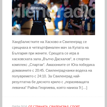
Хандбалистките на Хасково и Свиленград се
срещнаха в четвъртфинален мач за Купата на
България при жените. Срещата се игра в
хасковската зала „Вълчо Даскалов“, в спортен
комплекс „Спартак“. Амазонките от Юга победиха
домакините с 20:45. Свиленградчанки водеха на
полувремето с 24:10. За Свиленград най-
резултатна бе дясното крило с „поразяващата
левачка“ Райна Георгиева, която наниза 9 […]
ПИЛА ПОД:
ОТ СТРАНАТА
,
СВИЛЕНГРАД
,
СПОРТ