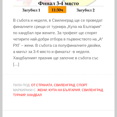
В събота и неделя, в Свиленград ще се проведат
финалните срещи от турнира „Купа на България“
по хандбал при жените. За трофеят ще спорят
четирите най-добри отбора в първенството на „А“
РХГ – жени. В събота са полуфиналните двойки,
а мачът за 3-4 място и финалът -в неделя.
Хандбалният празник ще започне в събота със
[…]
ПИЛА ПОД:
ОТ СТРАНАТА
,
СВИЛЕНГРАД
,
СПОРТ
МАРКИРАНИ С:
ЖЕНИ
,
КУПА НА БЪЛГАРИЯ
,
СВИЛЕНГРАД
,
ТУРНИР
,
ХАНДБАЛ