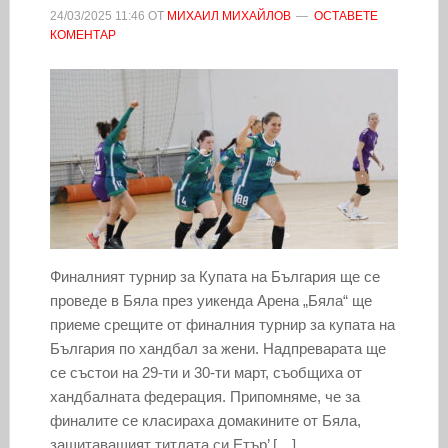
24/03/2025
11:46
ОТ
МИХАИЛ МИХАЙЛОВ
ОСТАВЕТЕ
КОМЕНТАР
Финалният турнир за Купата на България ще се
проведе в Бяла през уикенда Арена „Бяла“ ще
приеме срещите от финалния турнир за купата на
България по хандбал за жени. Надпреварата ще
се състои на 29-ти и 30-ти март, съобщиха от
хандбалната федерация. Припомняме, че за
финалите се класираха домакините от Бяла,
защитаващият титлата си Етър’ […]