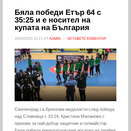
Бяла победи Етър 64 с
35:25 и е носител на
купата на България
30/03/2025
16:21
ОТ
ADMIN
ОСТАВЕТЕ КОМЕНТАР
Свиленград са бронзови медалисти след победа
над Сливница с 33:24, Кристина Миланова с
призове за най-добър защитник и голмайстор
Бяла победи миналогодишния носител на трофея