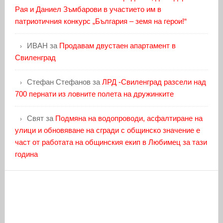
Рая и Даниел Зъмбарови в участието им в
патриотичния конкурс „България – земя на герои!“
ИВАН
за
Продавам двустаен апартамент в
Свиленград
Стефан Стефанов
за
ЛРД -Свиленград разсели над
700 пернати из ловните полета на дружинките
Свят
за
Подмяна на водопроводи, асфалтиране на
улици и обновяване на сгради с общинско значение е
част от работата на общинския екип в Любимец за тази
година