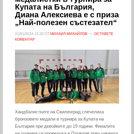
Купата на България,
Диана Алексиева е с приза
„Най-полезен състезател“
21/01/2024
15:20
ОТ
МИХАИЛ МИХАЙЛОВ
ОСТАВЕТЕ
КОМЕНТАР
Хандбалистките на Свиленград спечелиха
бронзовите медали в турнира за Купата на
България при девойките до 19 години. Финалите
на турнира се проведоха в Пловдив през уикенда.