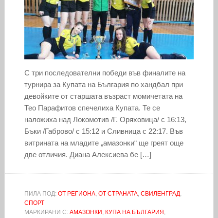
С три последователни победи във финалите на
турнира за Купата на България по хандбал при
девойките от старшата възраст момичетата на
Тео Парафитов спечелиха Купата. Те се
наложиха над Локомотив /Г. Оряховица/ с 16:13,
Бъки /Габрово/ с 15:12 и Сливница с 22:17. Във
витрината на младите „амазонки“ ще греят още
две отличия. Диана Алексиева бе […]
ПИЛА ПОД:
ОТ РЕГИОНА
,
ОТ СТРАНАТА
,
СВИЛЕНГРАД
,
СПОРТ
МАРКИРАНИ С:
АМАЗОНКИ
,
КУПА НА БЪЛГАРИЯ
,