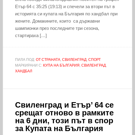
Етър 64 с 35:25 (19:13) и спечели за втори път в
историята си купата на България по хандбал при
жените. Домакините, които са държавни
шампионки през последните три сезона,
стартираха […]
ПИЛА ПОД:
ОТ СТРАНАТА
,
СВИЛЕНГРАД
,
СПОРТ
МАРКИРАНИ С:
КУПА НА БЪЛГАРИЯ
,
СВИЛЕНГРАД
,
ХАНДБАЛ
Свиленград и Етър’ 64 се
срещат отново в рамките
на 6 дни, този път в спор
за Купата на България