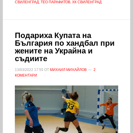
СВИЛЕНГРАД
,
ТЕО ПАРАФИТОВ
,
ХК СВИЛЕНГРАД
Подариха Купата на
България по хандбал при
жените на Украйна и
съдиите
13/03/2022
17:55
ОТ
МИХАИЛ МИХАЙЛОВ
2
КОМЕНТАРИ