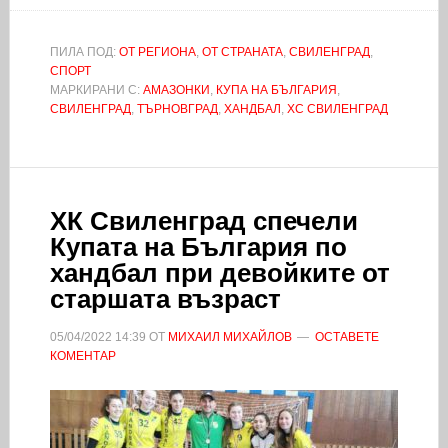
ПИЛА ПОД:
ОТ РЕГИОНА
,
ОТ СТРАНАТА
,
СВИЛЕНГРАД
,
СПОРТ
МАРКИРАНИ С:
АМАЗОНКИ
,
КУПА НА БЪЛГАРИЯ
,
СВИЛЕНГРАД
,
ТЪРНОВГРАД
,
ХАНДБАЛ
,
ХС СВИЛЕНГРАД
ХК Свиленград спечели
Купата на България по
хандбал при девойките от
старшата възраст
05/04/2022
14:39
ОТ
МИХАИЛ МИХАЙЛОВ
ОСТАВЕТЕ
КОМЕНТАР