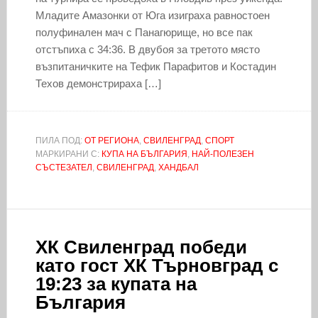
Младите Амазонки от Юга изиграха равностоен
полуфинален мач с Панагюрище, но все пак
отстъпиха с 34:36. В двубоя за третото място
възпитаничките на Тефик Парафитов и Костадин
Техов демонстрираха […]
ПИЛА ПОД:
ОТ РЕГИОНА
,
СВИЛЕНГРАД
,
СПОРТ
МАРКИРАНИ С:
КУПА НА БЪЛГАРИЯ
,
НАЙ-ПОЛЕЗЕН
СЪСТЕЗАТЕЛ
,
СВИЛЕНГРАД
,
ХАНДБАЛ
ХК Свиленград победи
като гост ХК Търновград с
19:23 за купата на
България