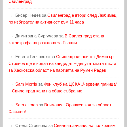
Свиленград
Бисер Недев
за
Свиленград е втори след Любимец
по избирателна активност към 11 часа
Димитрина Сургучева
за
В Свиленград стана
катастрофа на разклона за Гърция
Евгени Генчовски
за
Свиленградчанинът Димитър
Стоянов ще е водач на кандидат – депутатската листа
за Хасковска област на партията на Румен Радев
Sam Morris
за
Фен клуб на ЦСКА „Червена граница“
– Свиленград кани на общо събрание
Sam altman
за
Внимание! Оранжев код за област
Хасково!
Стела Стоянова
за
Свиленградчани, да подкрепим