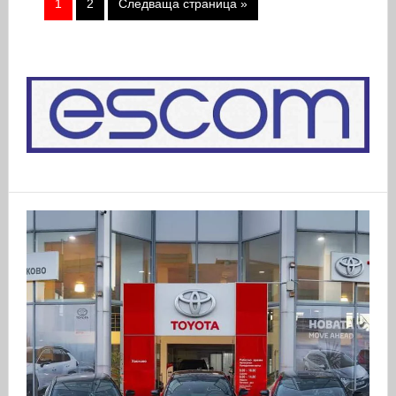
1
2
Следваща страница »