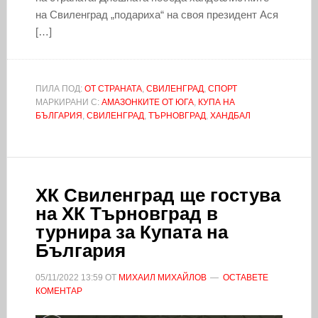
на Свиленград „подариха“ на своя президент Ася
[…]
ПИЛА ПОД:
ОТ СТРАНАТА
,
СВИЛЕНГРАД
,
СПОРТ
МАРКИРАНИ С:
АМАЗОНКИТЕ ОТ ЮГА
,
КУПА НА
БЪЛГАРИЯ
,
СВИЛЕНГРАД
,
ТЪРНОВГРАД
,
ХАНДБАЛ
ХК Свиленград ще гостува
на ХК Търновград в
турнира за Купата на
България
05/11/2022
13:59
ОТ
МИХАИЛ МИХАЙЛОВ
ОСТАВЕТЕ
КОМЕНТАР