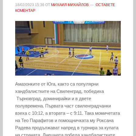
18/02/2023
15:36
ОТ
МИХАИЛ МИХАЙЛОВ
ОСТАВЕТЕ
КОМЕНТАР
Амазонките от Юга, както са популярни
хандбалистките на Свиленград, победиха
Търновград, доминирайки и в двете
полувремена. Първата част свиленградчанки
взеха с 10:12, а втората – с 9:11. Така момичетата
на Тео Парафитов и помощничката му Роксана
Радева продължават напред в турнира за купата
на страната. Днешната победа хандбалистките