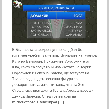
В Българската федерация по хандбал бе
изтеглен жребият за четвъртфиналите на турнира
Купа на България. При жените Амазонките от
Юга, както са популярни момичетата на Тефик
Парафитов и Роксана Радева, ще гостуват на
Търновград, където основни фигури са
доскорошните „амазонки“ консултанта Зоя
Стефанова, вратарката Гергана Александрова и
Деница Иванова. След третия кръг на
първенството Свиленград […]