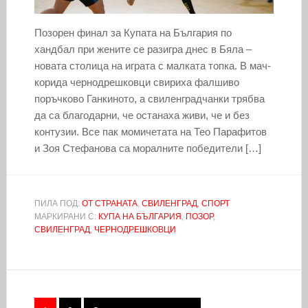
Позорен финал за Купата на България по
хандбал при жените се разигра днес в Бяла –
новата столица на играта с малката топка. В мач-
корида чернодрешковци свириха фалшиво
поръчково Ганкиното, а свиленградчанки трябва
да са благодарни, че останаха живи, че и без
контузии. Все пак момичетата на Тео Парафитов
и Зоя Стефанова са моралните победители […]
ПИЛА ПОД:
ОТ СТРАНАТА
,
СВИЛЕНГРАД
,
СПОРТ
МАРКИРАНИ С:
КУПА НА БЪЛГАРИЯ
,
ПОЗОР
,
СВИЛЕНГРАД
,
ЧЕРНОДРЕШКОВЦИ