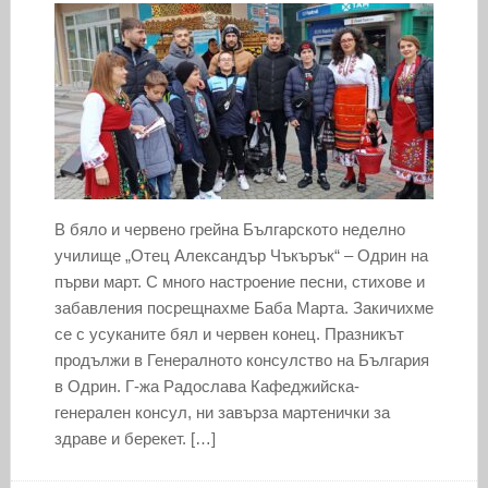
В бяло и червено грейна Българското неделно
училище „Отец Александър Чъкърък“ – Одрин на
първи март. С много настроение песни, стихове и
забавления посрещнахме Баба Марта. Закичихме
се с усуканите бял и червен конец. Празникът
продължи в Генералното консулство на България
в Одрин. Г-жа Радослава Кафеджийска-
генерален консул, ни завърза мартенички за
здраве и берекет. […]