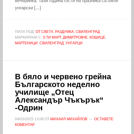
вечеринка. Тази година гости на празника са били
унгарски […]
ПИЛА ПОД:
ОТ СВЕТА
,
РАЗДУМКА
,
СВИЛЕНГРАД
МАРКИРАНИ С:
3-ТИ МАРТ
,
ДИМИТРОВЧЕ
,
КОШИЦЕ
,
МАРТЕНИЦИ
,
СВИЛЕНГРАД
,
УНГАРЦИ
В бяло и червено грейна
Българското неделно
училище „Отец
Александър Чъкърък“
-Одрин
04/03/2025
13:08
ОТ
МИХАИЛ МИХАЙЛОВ
ОСТАВЕТЕ
КОМЕНТАР