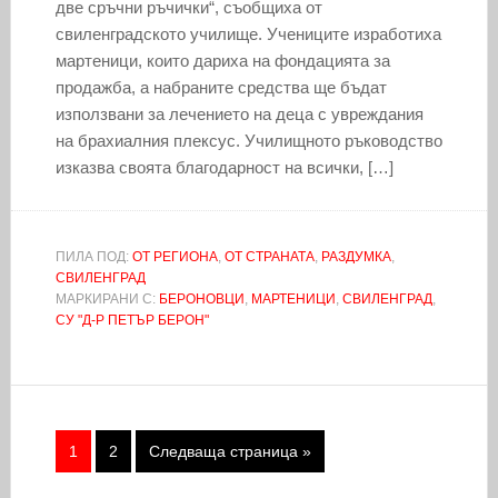
две сръчни ръчички“, съобщиха от
свиленградското училище. Учениците изработиха
мартеници, които дариха на фондацията за
продажба, а набраните средства ще бъдат
използвани за лечението на деца с увреждания
на брахиалния плексус. Училищното ръководство
изказва своята благодарност на всички, […]
ПИЛА ПОД:
ОТ РЕГИОНА
,
ОТ СТРАНАТА
,
РАЗДУМКА
,
СВИЛЕНГРАД
МАРКИРАНИ С:
БЕРОНОВЦИ
,
МАРТЕНИЦИ
,
СВИЛЕНГРАД
,
СУ "Д-Р ПЕТЪР БЕРОН"
1
2
Следваща страница »