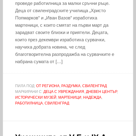
проведе работилница за малки сръчни ръце.
Деца от свиленградските училища „Христо
Попмарков“ и „Иван Вазов“ изработиха
мартеници, с които смятат на първи март да
зарадват своите близки и приятели. Децата,
които през декември изработиха сурвачки,
научиха добрата новина, че след
благотворителна разпродажба на сурвачките е
набрана сумата от […]
ПИЛА ПОД:
ОТ РЕГИОНА
,
РАЗДУМКА
,
СВИЛЕНГРАД
МАРКИРАНИ С:
ДЕЦА С УВРЕЖДАНИЯ
,
ДНЕВЕН ЦЕНТЪР
,
ИСТОРИЧЕСКИ МУЗЕЙ
,
МАРТЕНИЦИ
,
НАДЕЖДА
,
РАБОТИЛНИЦА
,
СВИЛЕНГРАД