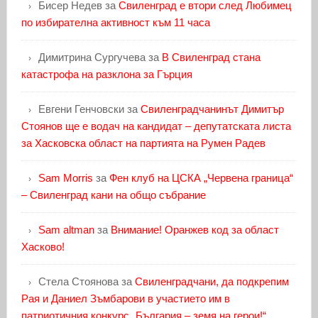
Бисер Недев
за
Свиленград е втори след Любимец
по избирателна активност към 11 часа
Димитрина Сургучева
за
В Свиленград стана
катастрофа на разклона за Гърция
Евгени Генчовски
за
Свиленградчанинът Димитър
Стоянов ще е водач на кандидат – депутатската листа
за Хасковска област на партията на Румен Радев
Sam Morris
за
Фен клуб на ЦСКА „Червена граница“
– Свиленград кани на общо събрание
Sam altman
за
Внимание! Оранжев код за област
Хасково!
Стела Стоянова
за
Свиленградчани, да подкрепим
Рая и Даниел Зъмбарови в участието им в
патриотичния конкурс „България – земя на герои!“