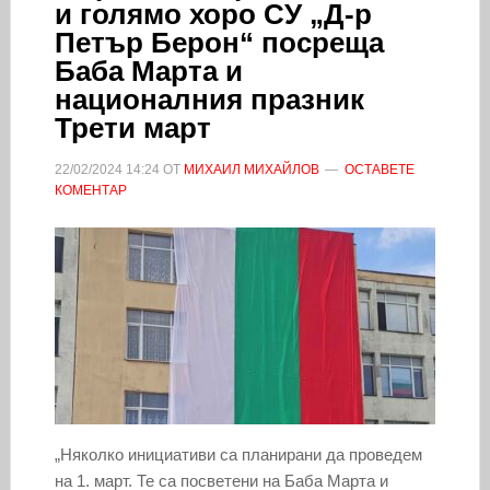
и голямо хоро СУ „Д-р
Петър Берон“ посреща
Баба Марта и
националния празник
Трети март
22/02/2024
14:24
ОТ
МИХАИЛ МИХАЙЛОВ
ОСТАВЕТЕ
КОМЕНТАР
„Няколко инициативи са планирани да проведем
на 1. март. Те са посветени на Баба Марта и