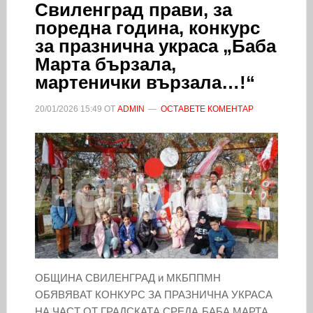
Свиленград прави, за
поредна година, конкурс
за празнична украса „Баба
Марта бързала,
мартенички вързала…!“
20/01/2026
15:49
ОТ
ADMIN
ОСТАВЕТЕ КОМЕНТАР
ОБЩИНА СВИЛЕНГРАД и МКБППМН
ОБЯВЯВАТ КОНКУРС ЗА ПРАЗНИЧНА УКРАСА
НА ЧАСТ ОТ ГРАДСКАТА СРЕДА„БАБА МАРТА