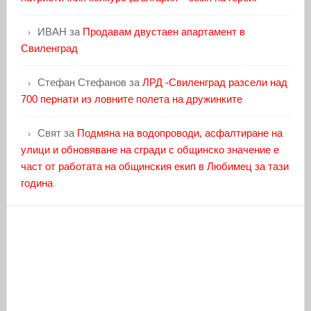
ИВАН
за
Продавам двустаен апартамент в
Свиленград
Стефан Стефанов
за
ЛРД -Свиленград разсели над
700 пернати из ловните полета на дружинките
Свят
за
Подмяна на водопроводи, асфалтиране на
улици и обновяване на сгради с общинско значение е
част от работата на общинския екип в Любимец за тази
година