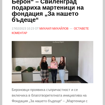
Берон“ – Свиленград
подариха мартеници на
фондация „За нашето
бъдеще“
17/02/2023
10:23
ОТ
МИХАИЛ МИХАЙЛОВ
ОСТАВЕТЕ
КОМЕНТАР
Бероновци проявиха съпричастност и се
включиха в благотворителната инициатива на
Фондация „За нашето бъдеще“ – „Мартеници с