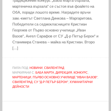
традиционния конкурс „Баба Марта бързала,
мартеничка вързала“ се състоя във фоайето на
ОбА, поради лошото време. Наградите връчи
зам.-кметът Светлана Динкова – Маргаритова.
Победители са седмокласниците Кристиан
Георгиев от Първо основно училище „Иван
Вазов“, Ангел Сарафов от СУ „Д-р Петър Берон“ и
Станимира Станева – майка на Кристиан. Второ
[…]
ПИЛА ПОД:
НОВИНИ
,
СВИЛЕНГРАД
МАРКИРАНИ С:
БАБА МАРТА
,
ДИРЕКЦИЯ
,
КОНКУРС
,
МАРТЕНИЦИ
,
ПЪРВО ОСНОВНО УЧИЛИЩЕ "ИВАН ВАЗОВ"
,
СВИЛЕНГРАД
,
СУ "Д-Р ПЕТЪР БЕРОН"
,
ХУМАНИТАРНИ
ДЕЙНОСТИ