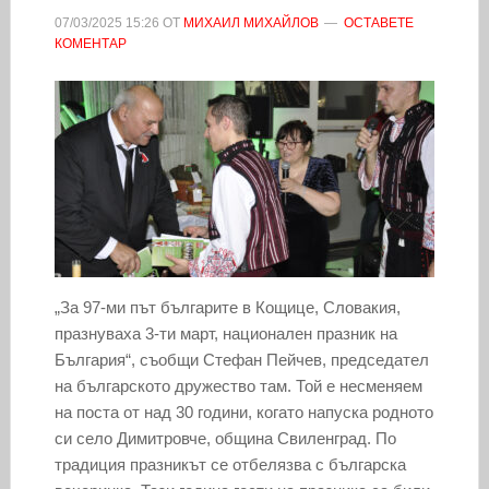
07/03/2025
15:26
ОТ
МИХАИЛ МИХАЙЛОВ
ОСТАВЕТЕ
КОМЕНТАР
„За 97-ми път българите в Кощице, Словакия,
празнуваха 3-ти март, национален празник на
България“, съобщи Стефан Пейчев, председател
на българското дружество там. Той е несменяем
на поста от над 30 години, когато напуска родното
си село Димитровче, община Свиленград. По
традиция празникът се отбелязва с българска