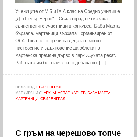
Учениците от V Б и IX А клас на Средно училище
„Д-р Петър Берон“ – Свиленград се оказаха
единствените участници в конкурса „Баба Марта
бързала, мартеници вързала“, организиран от
ОбА. Това не попречи на децата с много
настроение и вдъхновение да облекат в
мартенска премяна дърво в парк „Сухата река“.
Работата им бе отличена подобаващо. […]
ПИЛА ПОД:
СВИЛЕНГРАД
МАРКИРАНИ С:
АРХ. АНАСТАС КАРЧЕВ
,
БАБА МАРТА
,
МАРТЕНИЦИ
,
СВИЛЕНГРАД
С гръм на черешово топче