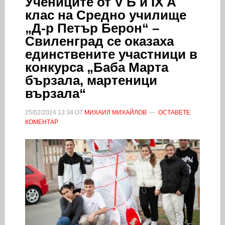
Учениците от V Б и IX А
клас на Средно училище
„Д-р Петър Берон“ –
Свиленград се оказаха
единствените участници в
конкурса „Баба Марта
бързала, мартеници
вързала“
25/02/2024
13:34
ОТ
МИХАИЛ МИХАЙЛОВ
ОСТАВЕТЕ
КОМЕНТАР