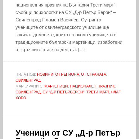
националния празник на България Трети март“,
съобщи психологът на СУ „Д-р Петър Берон“ –
Свиленград Пламен Василев. Сутринта
учениците от свиленградското училище ще
закичат домовете, които са около училището с
традиционните български мартеници, изработени
от сръчните ръце на децата. […]
ПИЛА ПОД:
НОВИНИ
,
ОТ РЕГИОНА
,
ОТ СТРАНАТА
,
СВИЛЕНГРАД
МАРКИРАНИ С:
МАРТЕНИЦИ
,
НАЦИОНАЛЕН ПРАЗНИК
,
СВИЛЕНГРАД
,
СУ "Д-Р ПЕТЪРБЕРОН"
,
ТРЕТИ МАРТ
,
ФЛАГ
,
ХОРО
Ученици от СУ „Д-р Петър