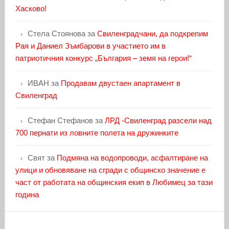
Хасково!
Стела Стоянова
за
Свиленградчани, да подкрепим
Рая и Даниел Зъмбарови в участието им в
патриотичния конкурс „България – земя на герои!“
ИВАН
за
Продавам двустаен апартамент в
Свиленград
Стефан Стефанов
за
ЛРД -Свиленград разсели над
700 пернати из ловните полета на дружинките
Свят
за
Подмяна на водопроводи, асфалтиране на
улици и обновяване на сгради с общинско значение е
част от работата на общинския екип в Любимец за тази
година