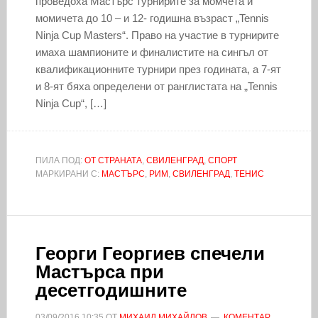
проведоха Мастърс турнирите за момчета и
момичета до 10 – и 12- годишна възраст „Tennis
Ninja Cup Masters“. Право на участие в турнирите
имаха шампионите и финалистите на сингъл от
квалификационните турнири през годината, а 7-ят
и 8-ят бяха определени от ранглистата на „Tennis
Ninja Cup“, […]
ПИЛА ПОД:
ОТ СТРАНАТА
,
СВИЛЕНГРАД
,
СПОРТ
МАРКИРАНИ С:
МАСТЪРС
,
РИМ
,
СВИЛЕНГРАД
,
ТЕНИС
Георги Георгиев спечели
Мастърса при
десетгодишните
03/09/2016
10:35
ОТ
МИХАИЛ МИХАЙЛОВ
КОМЕНТАР