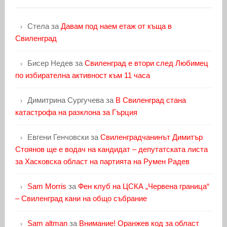
Стела
за
Давам под наем етаж от къща в
Свиленград
Бисер Недев
за
Свиленград е втори след Любимец
по избирателна активност към 11 часа
Димитрина Сургучева
за
В Свиленград стана
катастрофа на разклона за Гърция
Евгени Генчовски
за
Свиленградчанинът Димитър
Стоянов ще е водач на кандидат – депутатската листа
за Хасковска област на партията на Румен Радев
Sam Morris
за
Фен клуб на ЦСКА „Червена граница“
– Свиленград кани на общо събрание
Sam altman
за
Внимание! Оранжев код за област