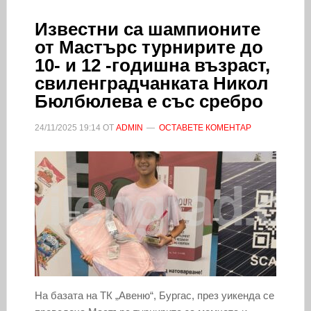
Известни са шампионите
от Мастърс турнирите до
10- и 12 -годишна възраст,
свиленградчанката Никол
Бюлбюлева е със сребро
24/11/2025
19:14
ОТ
ADMIN
ОСТАВЕТЕ КОМЕНТАР
На базата на ТК „Авеню“, Бургас, през уикенда се