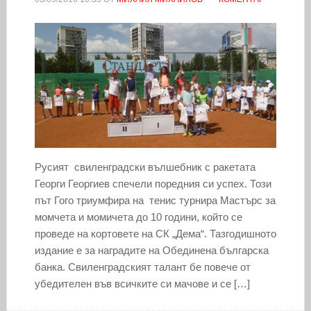
Русият свиленградски вълшебник с ракетата
Георги Георгиев спечели поредния си успех. Този
път Гого триумфира на тенис турнира Мастърс за
момчета и момичета до 10 години, който се
проведе на кортовете на СК „Дема“. Тазгодишното
издание е за наградите на Обединена българска
банка. Свиленградският талант бе повече от
убедителен във всичките си мачове и се […]