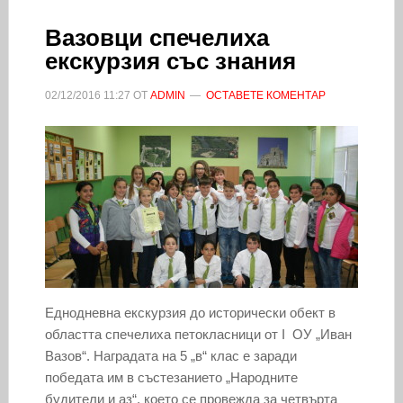
Вазовци спечелиха
екскурзия със знания
02/12/2016
11:27
ОТ
ADMIN
ОСТАВЕТЕ КОМЕНТАР
Еднодневна екскурзия до исторически обект в
областта спечелиха петокласници от I ОУ „Иван
Вазов“. Наградата на 5 „в“ клас е заради
победата им в състезанието „Народните
будители и аз“, което се провежда за четвърта