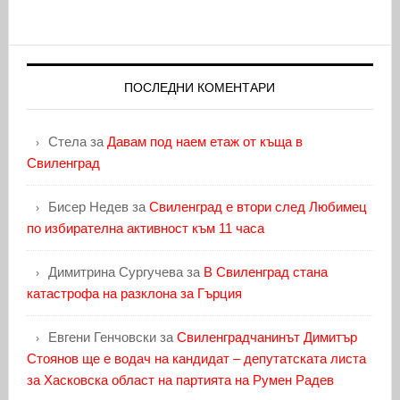
ПОСЛЕДНИ КОМЕНТАРИ
Стела
за
Давам под наем етаж от къща в
Свиленград
Бисер Недев
за
Свиленград е втори след Любимец
по избирателна активност към 11 часа
Димитрина Сургучева
за
В Свиленград стана
катастрофа на разклона за Гърция
Евгени Генчовски
за
Свиленградчанинът Димитър
Стоянов ще е водач на кандидат – депутатската листа
за Хасковска област на партията на Румен Радев