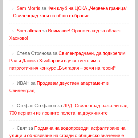
Sam Morris
за
Фен клуб на ЦСКА „Червена граница“
– Свиленград кани на общо събрание
Sam altman
за
Внимание! Оранжев код за област
Хасково!
Стела Стоянова
за
Свиленградчани, да подкрепим
Рая и Даниел Зъмбарови в участието им в
патриотичния конкурс „България – земя на герои!“
ИВАН
за
Продавам двустаен апартамент в
Свиленград
Стефан Стефанов
за
ЛРД -Свиленград разсели над
700 пернати из ловните полета на дружинките
Свят
за
Подмяна на водопроводи, асфалтиране на
улици и обновяване на сгради с общинско значение е